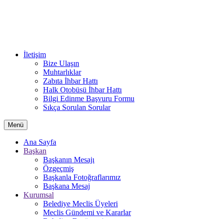
İletişim
Bize Ulaşın
Muhtarlıklar
Zabıta İhbar Hattı
Halk Otobüsü İhbar Hattı
Bilgi Edinme Başvuru Formu
Sıkça Sorulan Sorular
Menü
Ana Sayfa
Başkan
Başkanın Mesajı
Özgeçmiş
Başkanla Fotoğraflarımız
Başkana Mesaj
Kurumsal
Belediye Meclis Üyeleri
Meclis Gündemi ve Kararlar