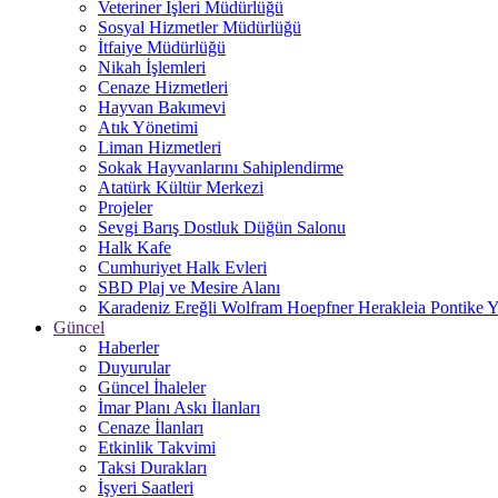
Veteriner İşleri Müdürlüğü
Sosyal Hizmetler Müdürlüğü
İtfaiye Müdürlüğü
Nikah İşlemleri
Cenaze Hizmetleri
Hayvan Bakımevi
Atık Yönetimi
Liman Hizmetleri
Sokak Hayvanlarını Sahiplendirme
Atatürk Kültür Merkezi
Projeler
Sevgi Barış Dostluk Düğün Salonu
Halk Kafe
Cumhuriyet Halk Evleri
SBD Plaj ve Mesire Alanı
Karadeniz Ereğli Wolfram Hoepfner Herakleia Pontike Y
Güncel
Haberler
Duyurular
Güncel İhaleler
İmar Planı Askı İlanları
Cenaze İlanları
Etkinlik Takvimi
Taksi Durakları
İşyeri Saatleri