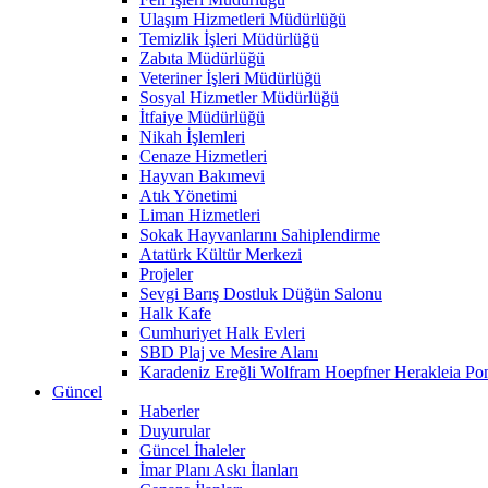
Ulaşım Hizmetleri Müdürlüğü
Temizlik İşleri Müdürlüğü
Zabıta Müdürlüğü
Veteriner İşleri Müdürlüğü
Sosyal Hizmetler Müdürlüğü
İtfaiye Müdürlüğü
Nikah İşlemleri
Cenaze Hizmetleri
Hayvan Bakımevi
Atık Yönetimi
Liman Hizmetleri
Sokak Hayvanlarını Sahiplendirme
Atatürk Kültür Merkezi
Projeler
Sevgi Barış Dostluk Düğün Salonu
Halk Kafe
Cumhuriyet Halk Evleri
SBD Plaj ve Mesire Alanı
Karadeniz Ereğli Wolfram Hoepfner Herakleia Pon
Güncel
Haberler
Duyurular
Güncel İhaleler
İmar Planı Askı İlanları