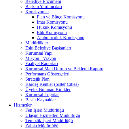
Belediye Encümeni
Başkan Yardımcıları
Komisyonlar
Plan ve Bütçe Komisyonu
İmar Komisyonu
Hukuk Komisyonu
Etik Komisyonu
Arabuluculuk Komisyonu
Müdürlükler
Eski Belediye Başkanları
Kurumsal Yapı
Misyon - Vizyon
Faaliyet Raporları
Kurumsal Mali Durum ve Beklenti Raporu
Performans Göstergeleri
Stratejik Plan
Kardeş Kentler (Sister Cities)
Üyelik Bulunan Birlikler
Kurumsal Logolar
Basılı Kaynaklar
Hizmetler
Fen İşleri Müdürlüğü
Ulaşım Hizmetleri Müdürlüğü
Temizlik İşleri Müdürlüğü
Zabıta Müdürlüğü