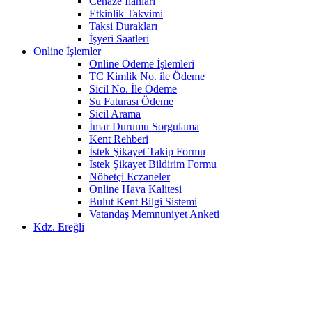
Cenaze İlanları
Etkinlik Takvimi
Taksi Durakları
İşyeri Saatleri
Online İşlemler
Online Ödeme İşlemleri
TC Kimlik No. ile Ödeme
Sicil No. İle Ödeme
Su Faturası Ödeme
Sicil Arama
İmar Durumu Sorgulama
Kent Rehberi
İstek Şikayet Takip Formu
İstek Şikayet Bildirim Formu
Nöbetçi Eczaneler
Online Hava Kalitesi
Bulut Kent Bilgi Sistemi
Vatandaş Memnuniyet Anketi
Kdz. Ereğli