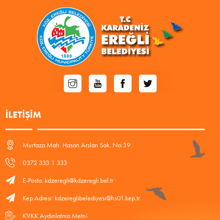
İLETIŞIM
Murtaza Mah. Hasan Arslan Sok. No:39
0372 333 1 333
E-Posta: kdzeregli@kdzeregli.bel.tr
Kep Adresi: kdzereglibelediyesi@hs01.kep.tr
KVKK Aydınlatma Metni