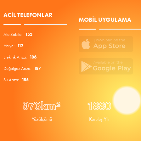
ACIL TELEFONLAR
MOBIL UYGULAMA
Alo Zabıta:
153
İtfaiye:
112
Elektrik Arıza:
186
Doğalgaz Arıza:
187
Su Arıza:
185
9
7
6
1
8
8
0
km²
Yüzölçümü
Kuruluş Yılı