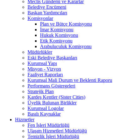
Meclis Gündemi ve Kararlar
Belediye Encümeni
Başkan Yardımcıları
Komisyonlar
Plan ve Bütçe Komisyonu
İmar Komisyonu
Hukuk Komisyonu
Etik Komisyonu
Arabuluculuk Komisyonu
Müdürlükler
Eski Belediye Başkanları
Kurumsal Yapı
Misyon - Vizyon
Faaliyet Raporları
Kurumsal Mali Durum ve Beklenti Raporu
Performans Göstergeleri
Stratejik Plan
Kardeş Kentler (Sister Cities)
Üyelik Bulunan Birlikler
Kurumsal Logolar
Basılı Kaynaklar
Hizmetler
Fen İşleri Müdürlüğü
Ulaşım Hizmetleri Müdürlüğü
Temizlik İşleri Müdürlüğü