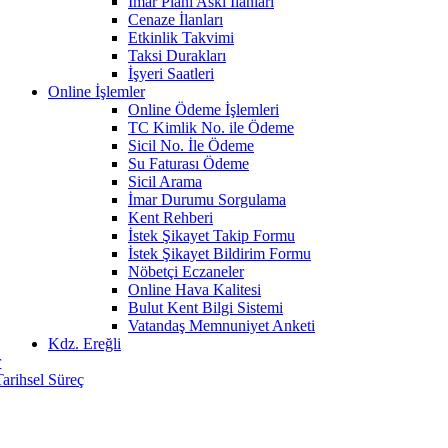
İmar Planı Askı İlanları
Cenaze İlanları
Etkinlik Takvimi
Taksi Durakları
İşyeri Saatleri
Online İşlemler
Online Ödeme İşlemleri
TC Kimlik No. ile Ödeme
Sicil No. İle Ödeme
Su Faturası Ödeme
Sicil Arama
İmar Durumu Sorgulama
Kent Rehberi
İstek Şikayet Takip Formu
İstek Şikayet Bildirim Formu
Nöbetçi Eczaneler
Online Hava Kalitesi
Bulut Kent Bilgi Sistemi
Vatandaş Memnuniyet Anketi
Kdz. Ereğli
r
Tarihsel Süreç