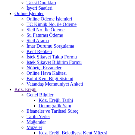
Taksi Durakları
İşyeri Saatleri
Online İşlemler
Online Ödeme İşlemleri
TC Kimlik No. ile Ödeme
Sicil No. İle Ödeme
Su Faturası Ödeme
Sicil Arama
İmar Durumu Sorgulama
Kent Rehberi
İstek Şikayet Takip Formu
İstek Şikayet Bildirim Formu
Nöbetçi Eczaneler
Online Hava Kalitesi
Bulut Kent Bilgi Sistemi
Vatandaş Memnuniyet Anketi
Kdz. Ereğli
Genel Bilgiler
Kdz. Ereğli Tarihi
Demografik Yapı
Efsaneler ve Tarihsel Süreç
Tarihi Yerler
Mağaralar
Müzeler
Kdz. Ereğli Belediyesi Kent Müzesi