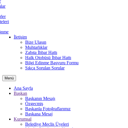
r
lar
rler
teleri
önme
İletişim
Bize Ulaşın
Muhtarlıklar
Zabıta İhbar Hattı
Halk Otobüsü İhbar Hattı
Bilgi Edinme Başvuru Formu
Sıkça Sorulan Sorular
Menü
Ana Sayfa
Başkan
Başkanın Mesajı
Özgeçmiş
Başkanla Fotoğraflarımız
Başkana Mesaj
Kurumsal
Belediye Meclis Üyeleri