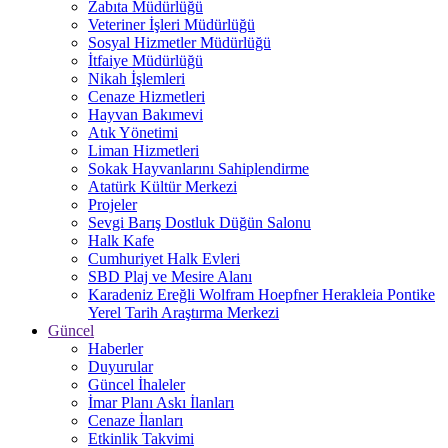
Zabıta Müdürlüğü
Veteriner İşleri Müdürlüğü
Sosyal Hizmetler Müdürlüğü
İtfaiye Müdürlüğü
Nikah İşlemleri
Cenaze Hizmetleri
Hayvan Bakımevi
Atık Yönetimi
Liman Hizmetleri
Sokak Hayvanlarını Sahiplendirme
Atatürk Kültür Merkezi
Projeler
Sevgi Barış Dostluk Düğün Salonu
Halk Kafe
Cumhuriyet Halk Evleri
SBD Plaj ve Mesire Alanı
Karadeniz Ereğli Wolfram Hoepfner Herakleia Pontike
Yerel Tarih Araştırma Merkezi
Güncel
Haberler
Duyurular
Güncel İhaleler
İmar Planı Askı İlanları
Cenaze İlanları
Etkinlik Takvimi