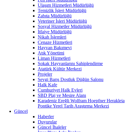
Ulaşım Hizmetleri Müdürlüğü
Temizlik İşleri Müdürlüğü
Zabıta Müdürlüğü
Veteriner İşleri Müdürlüğü
Sosyal Hizmetler Müdürlüğü
İtfaiye Müdürlüğü
Nikah İşlemleri
Cenaze Hizmetleri
Hayvan Bakımevi
Atık Yönetimi
Liman Hizmetleri
Sokak Hayvanlarını Sahiplendirme
Atatürk Kültür Merkezi
Projeler
Sevgi Barış Dostluk Düğün Salonu
Halk Kafe
Cumhuriyet Halk Evleri
SBD Plaj ve Mesire Alanı
Karadeniz Ereğli Wolfram Hoepfner Herakleia
Pontike Yerel Tarih Araştırma Merkezi
Güncel
Haberler
Duyurular
Güncel İhaleler