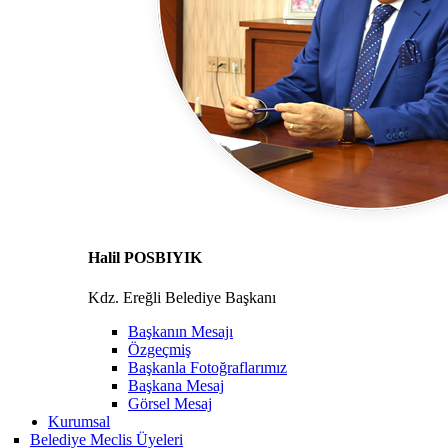
Halil POSBIYIK
Kdz. Ereğli Belediye Başkanı
Başkanın Mesajı
Özgeçmiş
Başkanla Fotoğraflarımız
Başkana Mesaj
Görsel Mesaj
Kurumsal
Belediye Meclis Üyeleri