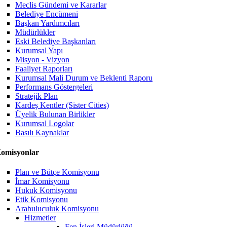
Meclis Gündemi ve Kararlar
Belediye Encümeni
Başkan Yardımcıları
Müdürlükler
Eski Belediye Başkanları
Kurumsal Yapı
Misyon - Vizyon
Faaliyet Raporları
Kurumsal Mali Durum ve Beklenti Raporu
Performans Göstergeleri
Stratejik Plan
Kardeş Kentler (Sister Cities)
Üyelik Bulunan Birlikler
Kurumsal Logolar
Basılı Kaynaklar
omisyonlar
Plan ve Bütçe Komisyonu
İmar Komisyonu
Hukuk Komisyonu
Etik Komisyonu
Arabuluculuk Komisyonu
Hizmetler
Fen İşleri Müdürlüğü