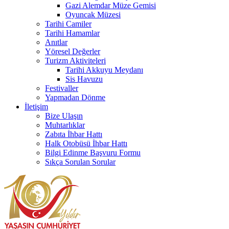
Gazi Alemdar Müze Gemisi
Oyuncak Müzesi
Tarihi Camiler
Tarihi Hamamlar
Anıtlar
Yöresel Değerler
Turizm Aktiviteleri
Tarihi Akkuyu Meydanı
Sis Havuzu
Festivaller
Yapmadan Dönme
İletişim
Bize Ulaşın
Muhtarlıklar
Zabıta İhbar Hattı
Halk Otobüsü İhbar Hattı
Bilgi Edinme Başvuru Formu
Sıkça Sorulan Sorular