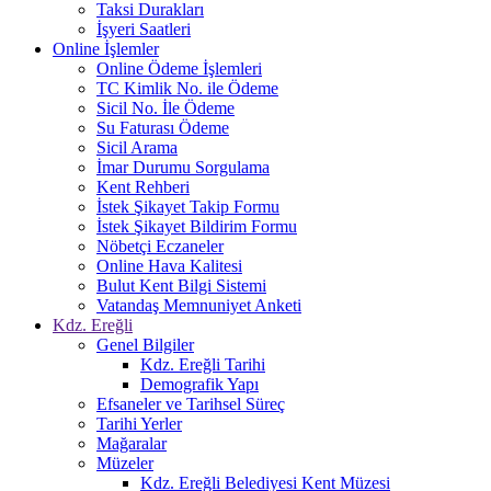
Taksi Durakları
İşyeri Saatleri
Online İşlemler
Online Ödeme İşlemleri
TC Kimlik No. ile Ödeme
Sicil No. İle Ödeme
Su Faturası Ödeme
Sicil Arama
İmar Durumu Sorgulama
Kent Rehberi
İstek Şikayet Takip Formu
İstek Şikayet Bildirim Formu
Nöbetçi Eczaneler
Online Hava Kalitesi
Bulut Kent Bilgi Sistemi
Vatandaş Memnuniyet Anketi
Kdz. Ereğli
Genel Bilgiler
Kdz. Ereğli Tarihi
Demografik Yapı
Efsaneler ve Tarihsel Süreç
Tarihi Yerler
Mağaralar
Müzeler
Kdz. Ereğli Belediyesi Kent Müzesi