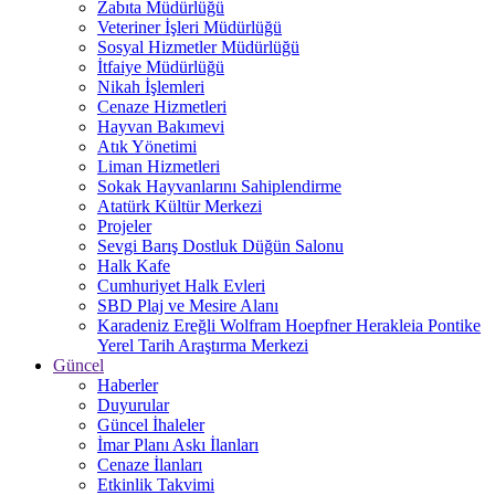
Zabıta Müdürlüğü
Veteriner İşleri Müdürlüğü
Sosyal Hizmetler Müdürlüğü
İtfaiye Müdürlüğü
Nikah İşlemleri
Cenaze Hizmetleri
Hayvan Bakımevi
Atık Yönetimi
Liman Hizmetleri
Sokak Hayvanlarını Sahiplendirme
Atatürk Kültür Merkezi
Projeler
Sevgi Barış Dostluk Düğün Salonu
Halk Kafe
Cumhuriyet Halk Evleri
SBD Plaj ve Mesire Alanı
Karadeniz Ereğli Wolfram Hoepfner Herakleia Pontike
Yerel Tarih Araştırma Merkezi
Güncel
Haberler
Duyurular
Güncel İhaleler
İmar Planı Askı İlanları
Cenaze İlanları
Etkinlik Takvimi