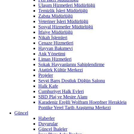
Ulaşım Hizmetleri Müdürlüğü
Temizlik İşleri Müdürlüğü
Zabıta Müdürlüğü
Veteriner İşleri Müdürlüğü
Sosyal Hizmetler Müdürlüğü
İtfaiye Müdürlüğü
Nikah İşlemleri
Cenaze Hizmetleri
Hayvan Bakımevi
Atık Yönetimi
Liman Hizmetleri
Sokak Hayvanlarını Sahiplendirme
Atatürk Kültür Merkezi
Projeler
Sevgi Barış Dostluk Düğün Salonu
Halk Kafe
Cumhuriyet Halk Evleri
SBD Plaj ve Mesire Alanı
Karadeniz Ereğli Wolfram Hoepfner Herakleia
Pontike Yerel Tarih Araştırma Merkezi
Güncel
Haberler
Duyurular
Güncel İhaleler