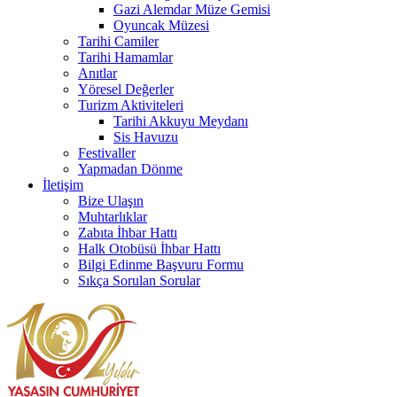
Gazi Alemdar Müze Gemisi
Oyuncak Müzesi
Tarihi Camiler
Tarihi Hamamlar
Anıtlar
Yöresel Değerler
Turizm Aktiviteleri
Tarihi Akkuyu Meydanı
Sis Havuzu
Festivaller
Yapmadan Dönme
İletişim
Bize Ulaşın
Muhtarlıklar
Zabıta İhbar Hattı
Halk Otobüsü İhbar Hattı
Bilgi Edinme Başvuru Formu
Sıkça Sorulan Sorular