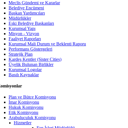
Meclis Gündemi ve Kararlar
Belediye Encümeni
Başkan Yardımcıları
Müdürlükler
Eski Belediye Başkanları
Kurumsal Yapı
Misyon - Vizyon
Faaliyet Raporları
Kurumsal Mali Durum ve Beklenti Raporu
Performans Göstergeleri
Stratejik Plan
Kardeş Kentler (Sister Cities)
Üyelik Bulunan Birlikler
Kurumsal Logolar
Basılı Kaynaklar
omisyonlar
Plan ve Bütçe Komisyonu
İmar Komisyonu
Hukuk Komisyonu
Etik Komisyonu
Arabuluculuk Komisyonu
Hizmetler
Fen İşleri Müdürlüğü