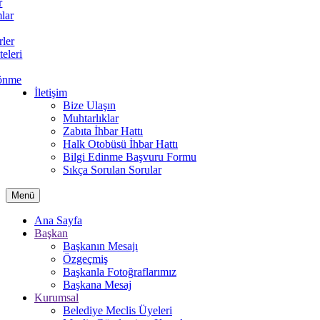
r
lar
rler
teleri
önme
İletişim
Bize Ulaşın
Muhtarlıklar
Zabıta İhbar Hattı
Halk Otobüsü İhbar Hattı
Bilgi Edinme Başvuru Formu
Sıkça Sorulan Sorular
Menü
Ana Sayfa
Başkan
Başkanın Mesajı
Özgeçmiş
Başkanla Fotoğraflarımız
Başkana Mesaj
Kurumsal
Belediye Meclis Üyeleri