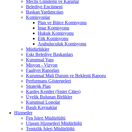
Meclis Gündemi ve Kararlar
Belediye Encümeni
Başkan Yardımcıları
Komisyonlar
Plan ve Bütçe Komisyonu
İmar Komisyonu
Hukuk Komisyonu
Etik Komisyonu
Arabuluculuk Komisyonu
Müdürlükler
Eski Belediye Başkanları
Kurumsal Yapı
Misyon - Vizyon
Faaliyet Raporları
Kurumsal Mali Durum ve Beklenti Raporu
Performans Göstergeleri
Stratejik Plan
Kardeş Kentler (Sister Cities)
Üyelik Bulunan Birlikler
Kurumsal Logolar
Basılı Kaynaklar
Hizmetler
Fen İşleri Müdürlüğü
Ulaşım Hizmetleri Müdürlüğü
Temizlik İşleri Müdürlüğü