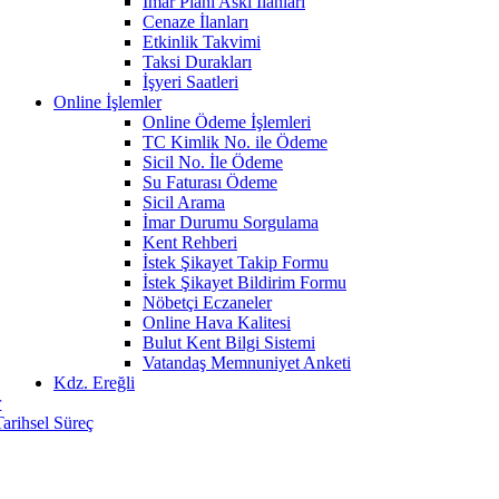
İmar Planı Askı İlanları
Cenaze İlanları
Etkinlik Takvimi
Taksi Durakları
İşyeri Saatleri
Online İşlemler
Online Ödeme İşlemleri
TC Kimlik No. ile Ödeme
Sicil No. İle Ödeme
Su Faturası Ödeme
Sicil Arama
İmar Durumu Sorgulama
Kent Rehberi
İstek Şikayet Takip Formu
İstek Şikayet Bildirim Formu
Nöbetçi Eczaneler
Online Hava Kalitesi
Bulut Kent Bilgi Sistemi
Vatandaş Memnuniyet Anketi
Kdz. Ereğli
r
Tarihsel Süreç