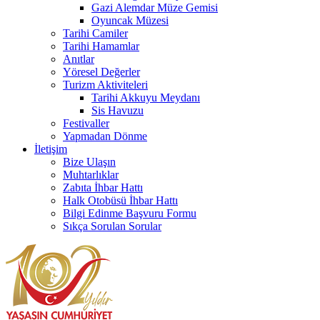
Gazi Alemdar Müze Gemisi
Oyuncak Müzesi
Tarihi Camiler
Tarihi Hamamlar
Anıtlar
Yöresel Değerler
Turizm Aktiviteleri
Tarihi Akkuyu Meydanı
Sis Havuzu
Festivaller
Yapmadan Dönme
İletişim
Bize Ulaşın
Muhtarlıklar
Zabıta İhbar Hattı
Halk Otobüsü İhbar Hattı
Bilgi Edinme Başvuru Formu
Sıkça Sorulan Sorular