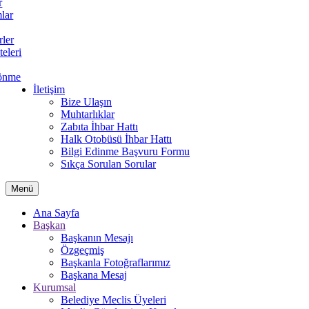
r
lar
rler
teleri
önme
İletişim
Bize Ulaşın
Muhtarlıklar
Zabıta İhbar Hattı
Halk Otobüsü İhbar Hattı
Bilgi Edinme Başvuru Formu
Sıkça Sorulan Sorular
Menü
Ana Sayfa
Başkan
Başkanın Mesajı
Özgeçmiş
Başkanla Fotoğraflarımız
Başkana Mesaj
Kurumsal
Belediye Meclis Üyeleri