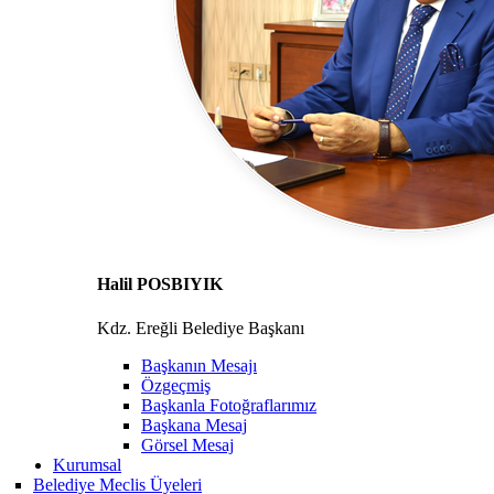
Halil POSBIYIK
Kdz. Ereğli Belediye Başkanı
Başkanın Mesajı
Özgeçmiş
Başkanla Fotoğraflarımız
Başkana Mesaj
Görsel Mesaj
Kurumsal
Belediye Meclis Üyeleri