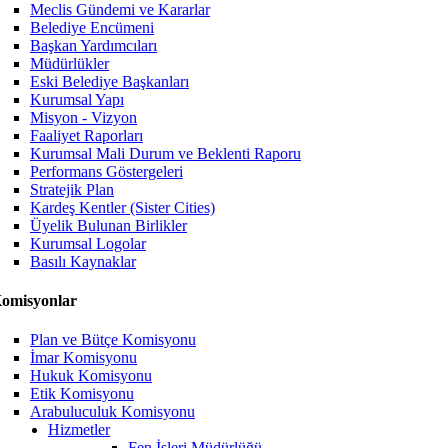
Meclis Gündemi ve Kararlar
Belediye Encümeni
Başkan Yardımcıları
Müdürlükler
Eski Belediye Başkanları
Kurumsal Yapı
Misyon - Vizyon
Faaliyet Raporları
Kurumsal Mali Durum ve Beklenti Raporu
Performans Göstergeleri
Stratejik Plan
Kardeş Kentler (Sister Cities)
Üyelik Bulunan Birlikler
Kurumsal Logolar
Basılı Kaynaklar
omisyonlar
Plan ve Bütçe Komisyonu
İmar Komisyonu
Hukuk Komisyonu
Etik Komisyonu
Arabuluculuk Komisyonu
Hizmetler
Fen İşleri Müdürlüğü