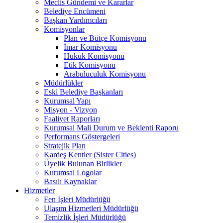
Meclis Gündemi ve Kararlar
Belediye Encümeni
Başkan Yardımcıları
Komisyonlar
Plan ve Bütçe Komisyonu
İmar Komisyonu
Hukuk Komisyonu
Etik Komisyonu
Arabuluculuk Komisyonu
Müdürlükler
Eski Belediye Başkanları
Kurumsal Yapı
Misyon - Vizyon
Faaliyet Raporları
Kurumsal Mali Durum ve Beklenti Raporu
Performans Göstergeleri
Stratejik Plan
Kardeş Kentler (Sister Cities)
Üyelik Bulunan Birlikler
Kurumsal Logolar
Basılı Kaynaklar
Hizmetler
Fen İşleri Müdürlüğü
Ulaşım Hizmetleri Müdürlüğü
Temizlik İşleri Müdürlüğü