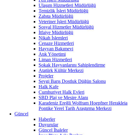
Ulaşım Hizmetleri Müdürlüğü
Temizlik İşleri Müdürlüğü
Zabıta Müdürlüğü
Veteriner İşleri Müdürlüğü
Sosyal Hizmetler Müdürlüğü
İtfaiye Müdürlüğü
Nikah İşlemleri
Cenaze Hizmetleri
Hayvan Bakımevi
Atık Yönetimi
Liman Hizmetleri
Sokak Hayvanlarını Sahiplendirme
Atatürk Kültür Merkezi
Projeler
Sevgi Barış Dostluk Düğün Salonu
Halk Kafe
Cumhuriyet Halk Evleri
SBD Plaj ve Mesire Alanı
Karadeniz Ereğli Wolfram Hoepfner Herakleia
Pontike Yerel Tarih Araştırma Merkezi
Güncel
Haberler
Duyurular
Güncel İhaleler