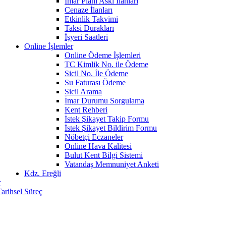
İmar Planı Askı İlanları
Cenaze İlanları
Etkinlik Takvimi
Taksi Durakları
İşyeri Saatleri
Online İşlemler
Online Ödeme İşlemleri
TC Kimlik No. ile Ödeme
Sicil No. İle Ödeme
Su Faturası Ödeme
Sicil Arama
İmar Durumu Sorgulama
Kent Rehberi
İstek Şikayet Takip Formu
İstek Şikayet Bildirim Formu
Nöbetçi Eczaneler
Online Hava Kalitesi
Bulut Kent Bilgi Sistemi
Vatandaş Memnuniyet Anketi
Kdz. Ereğli
r
Tarihsel Süreç