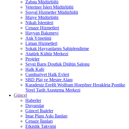
Zabıta Müdürlüğü
Veteriner İşleri Müdürlüğü
Sosyal Hizmetler Müdürlüğü
İtfaiye Müdürlüğü
Nikah İşlemleri
Cenaze Hizmetleri
Hayvan Bakımevi
Atık Yönetimi
Liman Hizmetleri
Sokak Hayvanlarını Sahiplendirme
Atatürk Kültür Merkezi
Projeler
Sevgi Barış Dostluk Düğün Salonu
Halk Kafe
Cumhuriyet Halk Evleri
SBD Plaj ve Mesire Alanı
Karadeniz Ereğli Wolfram Hoepfner Herakleia Pontike
Yerel Tarih Araştırma Merkezi
Güncel
Haberler
Duyurular
Güncel İhaleler
İmar Planı Askı İlanları
Cenaze İlanları
Etkinlik Takvimi