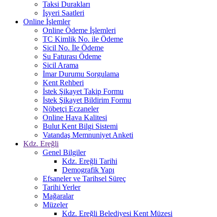
Taksi Durakları
İşyeri Saatleri
Online İşlemler
Online Ödeme İşlemleri
TC Kimlik No. ile Ödeme
Sicil No. İle Ödeme
Su Faturası Ödeme
Sicil Arama
İmar Durumu Sorgulama
Kent Rehberi
İstek Şikayet Takip Formu
İstek Şikayet Bildirim Formu
Nöbetçi Eczaneler
Online Hava Kalitesi
Bulut Kent Bilgi Sistemi
Vatandaş Memnuniyet Anketi
Kdz. Ereğli
Genel Bilgiler
Kdz. Ereğli Tarihi
Demografik Yapı
Efsaneler ve Tarihsel Süreç
Tarihi Yerler
Mağaralar
Müzeler
Kdz. Ereğli Belediyesi Kent Müzesi