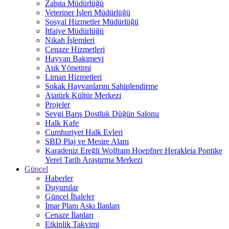
Zabıta Müdürlüğü
Veteriner İşleri Müdürlüğü
Sosyal Hizmetler Müdürlüğü
İtfaiye Müdürlüğü
Nikah İşlemleri
Cenaze Hizmetleri
Hayvan Bakımevi
Atık Yönetimi
Liman Hizmetleri
Sokak Hayvanlarını Sahiplendirme
Atatürk Kültür Merkezi
Projeler
Sevgi Barış Dostluk Düğün Salonu
Halk Kafe
Cumhuriyet Halk Evleri
SBD Plaj ve Mesire Alanı
Karadeniz Ereğli Wolfram Hoepfner Herakleia Pontike
Yerel Tarih Araştırma Merkezi
Güncel
Haberler
Duyurular
Güncel İhaleler
İmar Planı Askı İlanları
Cenaze İlanları
Etkinlik Takvimi