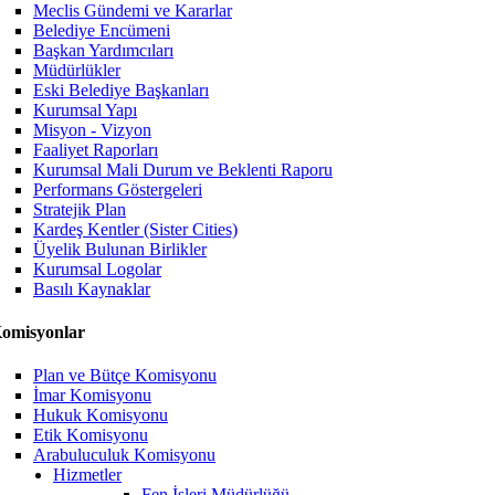
Meclis Gündemi ve Kararlar
Belediye Encümeni
Başkan Yardımcıları
Müdürlükler
Eski Belediye Başkanları
Kurumsal Yapı
Misyon - Vizyon
Faaliyet Raporları
Kurumsal Mali Durum ve Beklenti Raporu
Performans Göstergeleri
Stratejik Plan
Kardeş Kentler (Sister Cities)
Üyelik Bulunan Birlikler
Kurumsal Logolar
Basılı Kaynaklar
omisyonlar
Plan ve Bütçe Komisyonu
İmar Komisyonu
Hukuk Komisyonu
Etik Komisyonu
Arabuluculuk Komisyonu
Hizmetler
Fen İşleri Müdürlüğü