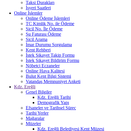
Taksi Durakları
İşyeri Saatleri
Online İşlemler
Online Ödeme İşlemleri
TC Kimlik No. ile Ödeme
Sicil No. İle Ödeme
Su Faturası Ödeme
Sicil Arama
İmar Durumu Sorgulama
Kent Rehberi
İstek Şikayet Takip Formu
İstek Şikayet Bildirim Formu
Nöbetçi Eczaneler
Online Hava Kalitesi
Bulut Kent Bilgi Sistemi
Vatandaş Memnuniyet Anketi
Kdz. Ereğli
Genel Bilgiler
Kdz. Ereğli Tarihi
Demografik Yapı
Efsaneler ve Tarihsel Süreç
Tarihi Yerler
Mağaralar
Müzeler
Kdz. Ereğli Belediyesi Kent Müzesi