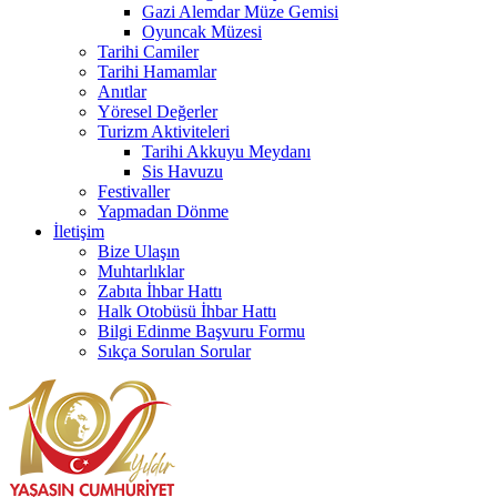
Gazi Alemdar Müze Gemisi
Oyuncak Müzesi
Tarihi Camiler
Tarihi Hamamlar
Anıtlar
Yöresel Değerler
Turizm Aktiviteleri
Tarihi Akkuyu Meydanı
Sis Havuzu
Festivaller
Yapmadan Dönme
İletişim
Bize Ulaşın
Muhtarlıklar
Zabıta İhbar Hattı
Halk Otobüsü İhbar Hattı
Bilgi Edinme Başvuru Formu
Sıkça Sorulan Sorular