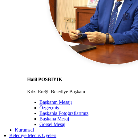
Halil POSBIYIK
Kdz. Ereğli Belediye Başkanı
Başkanın Mesajı
Özgeçmiş
Başkanla Fotoğraflarımız
Başkana Mesaj
Görsel Mesaj
Kurumsal
Belediye Meclis Üyeleri