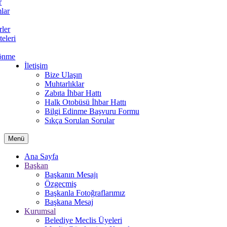
r
lar
rler
teleri
önme
İletişim
Bize Ulaşın
Muhtarlıklar
Zabıta İhbar Hattı
Halk Otobüsü İhbar Hattı
Bilgi Edinme Başvuru Formu
Sıkça Sorulan Sorular
Menü
Ana Sayfa
Başkan
Başkanın Mesajı
Özgeçmiş
Başkanla Fotoğraflarımız
Başkana Mesaj
Kurumsal
Belediye Meclis Üyeleri