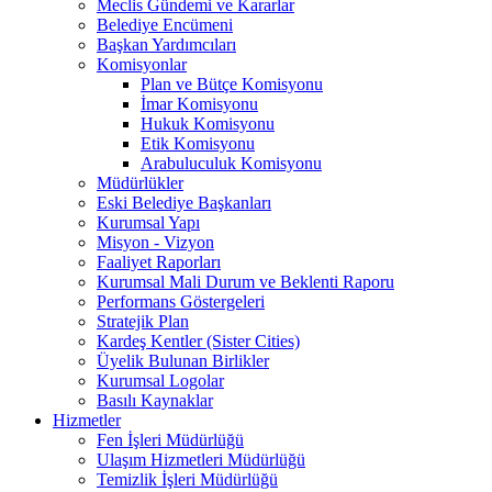
Meclis Gündemi ve Kararlar
Belediye Encümeni
Başkan Yardımcıları
Komisyonlar
Plan ve Bütçe Komisyonu
İmar Komisyonu
Hukuk Komisyonu
Etik Komisyonu
Arabuluculuk Komisyonu
Müdürlükler
Eski Belediye Başkanları
Kurumsal Yapı
Misyon - Vizyon
Faaliyet Raporları
Kurumsal Mali Durum ve Beklenti Raporu
Performans Göstergeleri
Stratejik Plan
Kardeş Kentler (Sister Cities)
Üyelik Bulunan Birlikler
Kurumsal Logolar
Basılı Kaynaklar
Hizmetler
Fen İşleri Müdürlüğü
Ulaşım Hizmetleri Müdürlüğü
Temizlik İşleri Müdürlüğü