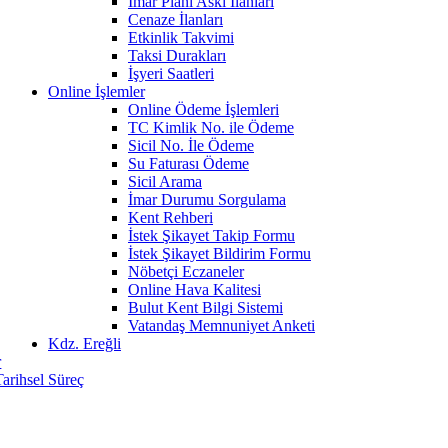
İmar Planı Askı İlanları
Cenaze İlanları
Etkinlik Takvimi
Taksi Durakları
İşyeri Saatleri
Online İşlemler
Online Ödeme İşlemleri
TC Kimlik No. ile Ödeme
Sicil No. İle Ödeme
Su Faturası Ödeme
Sicil Arama
İmar Durumu Sorgulama
Kent Rehberi
İstek Şikayet Takip Formu
İstek Şikayet Bildirim Formu
Nöbetçi Eczaneler
Online Hava Kalitesi
Bulut Kent Bilgi Sistemi
Vatandaş Memnuniyet Anketi
Kdz. Ereğli
r
Tarihsel Süreç