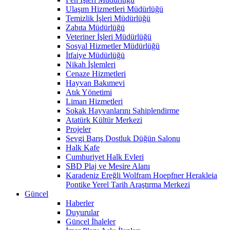
Ulaşım Hizmetleri Müdürlüğü
Temizlik İşleri Müdürlüğü
Zabıta Müdürlüğü
Veteriner İşleri Müdürlüğü
Sosyal Hizmetler Müdürlüğü
İtfaiye Müdürlüğü
Nikah İşlemleri
Cenaze Hizmetleri
Hayvan Bakımevi
Atık Yönetimi
Liman Hizmetleri
Sokak Hayvanlarını Sahiplendirme
Atatürk Kültür Merkezi
Projeler
Sevgi Barış Dostluk Düğün Salonu
Halk Kafe
Cumhuriyet Halk Evleri
SBD Plaj ve Mesire Alanı
Karadeniz Ereğli Wolfram Hoepfner Herakleia
Pontike Yerel Tarih Araştırma Merkezi
Güncel
Haberler
Duyurular
Güncel İhaleler