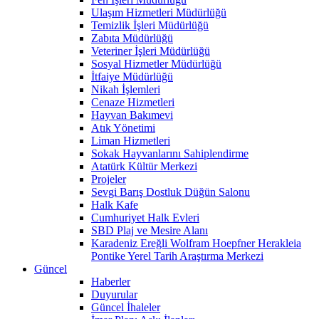
Ulaşım Hizmetleri Müdürlüğü
Temizlik İşleri Müdürlüğü
Zabıta Müdürlüğü
Veteriner İşleri Müdürlüğü
Sosyal Hizmetler Müdürlüğü
İtfaiye Müdürlüğü
Nikah İşlemleri
Cenaze Hizmetleri
Hayvan Bakımevi
Atık Yönetimi
Liman Hizmetleri
Sokak Hayvanlarını Sahiplendirme
Atatürk Kültür Merkezi
Projeler
Sevgi Barış Dostluk Düğün Salonu
Halk Kafe
Cumhuriyet Halk Evleri
SBD Plaj ve Mesire Alanı
Karadeniz Ereğli Wolfram Hoepfner Herakleia
Pontike Yerel Tarih Araştırma Merkezi
Güncel
Haberler
Duyurular
Güncel İhaleler