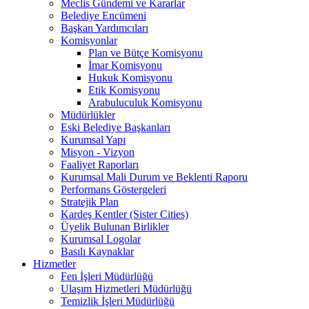
Meclis Gündemi ve Kararlar
Belediye Encümeni
Başkan Yardımcıları
Komisyonlar
Plan ve Bütçe Komisyonu
İmar Komisyonu
Hukuk Komisyonu
Etik Komisyonu
Arabuluculuk Komisyonu
Müdürlükler
Eski Belediye Başkanları
Kurumsal Yapı
Misyon - Vizyon
Faaliyet Raporları
Kurumsal Mali Durum ve Beklenti Raporu
Performans Göstergeleri
Stratejik Plan
Kardeş Kentler (Sister Cities)
Üyelik Bulunan Birlikler
Kurumsal Logolar
Basılı Kaynaklar
Hizmetler
Fen İşleri Müdürlüğü
Ulaşım Hizmetleri Müdürlüğü
Temizlik İşleri Müdürlüğü