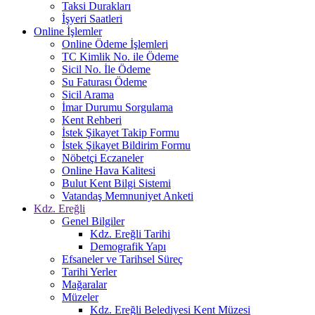
Taksi Durakları
İşyeri Saatleri
Online İşlemler
Online Ödeme İşlemleri
TC Kimlik No. ile Ödeme
Sicil No. İle Ödeme
Su Faturası Ödeme
Sicil Arama
İmar Durumu Sorgulama
Kent Rehberi
İstek Şikayet Takip Formu
İstek Şikayet Bildirim Formu
Nöbetçi Eczaneler
Online Hava Kalitesi
Bulut Kent Bilgi Sistemi
Vatandaş Memnuniyet Anketi
Kdz. Ereğli
Genel Bilgiler
Kdz. Ereğli Tarihi
Demografik Yapı
Efsaneler ve Tarihsel Süreç
Tarihi Yerler
Mağaralar
Müzeler
Kdz. Ereğli Belediyesi Kent Müzesi