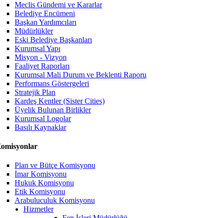
Meclis Gündemi ve Kararlar
Belediye Encümeni
Başkan Yardımcıları
Müdürlükler
Eski Belediye Başkanları
Kurumsal Yapı
Misyon - Vizyon
Faaliyet Raporları
Kurumsal Mali Durum ve Beklenti Raporu
Performans Göstergeleri
Stratejik Plan
Kardeş Kentler (Sister Cities)
Üyelik Bulunan Birlikler
Kurumsal Logolar
Basılı Kaynaklar
omisyonlar
Plan ve Bütçe Komisyonu
İmar Komisyonu
Hukuk Komisyonu
Etik Komisyonu
Arabuluculuk Komisyonu
Hizmetler
Fen İşleri Müdürlüğü