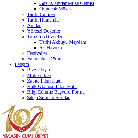
Gazi Alemdar Müze Gemisi
Oyuncak Müzesi
Tarihi Camiler
Tarihi Hamamlar
Anıtlar
Yöresel Değerler
Turizm Aktiviteleri
Tarihi Akkuyu Meydanı
Sis Havuzu
Festivaller
Yapmadan Dönme
İletişim
Bize Ulaşın
Muhtarlıklar
Zabıta İhbar Hattı
Halk Otobüsü İhbar Hattı
Bilgi Edinme Başvuru Formu
Sıkça Sorulan Sorular