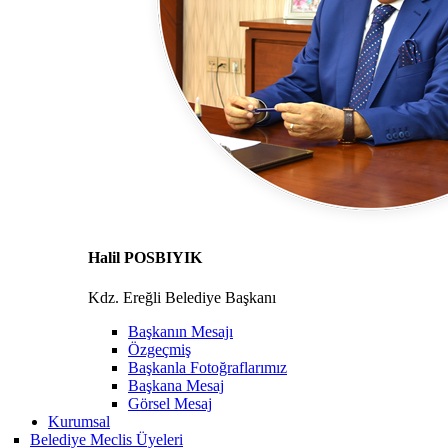
Halil POSBIYIK
Kdz. Ereğli Belediye Başkanı
Başkanın Mesajı
Özgeçmiş
Başkanla Fotoğraflarımız
Başkana Mesaj
Görsel Mesaj
Kurumsal
Belediye Meclis Üyeleri