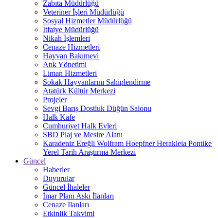
Zabıta Müdürlüğü
Veteriner İşleri Müdürlüğü
Sosyal Hizmetler Müdürlüğü
İtfaiye Müdürlüğü
Nikah İşlemleri
Cenaze Hizmetleri
Hayvan Bakımevi
Atık Yönetimi
Liman Hizmetleri
Sokak Hayvanlarını Sahiplendirme
Atatürk Kültür Merkezi
Projeler
Sevgi Barış Dostluk Düğün Salonu
Halk Kafe
Cumhuriyet Halk Evleri
SBD Plaj ve Mesire Alanı
Karadeniz Ereğli Wolfram Hoepfner Herakleia Pontike
Yerel Tarih Araştırma Merkezi
Güncel
Haberler
Duyurular
Güncel İhaleler
İmar Planı Askı İlanları
Cenaze İlanları
Etkinlik Takvimi