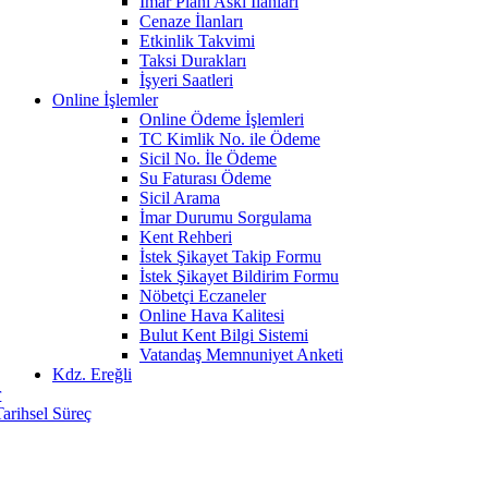
İmar Planı Askı İlanları
Cenaze İlanları
Etkinlik Takvimi
Taksi Durakları
İşyeri Saatleri
Online İşlemler
Online Ödeme İşlemleri
TC Kimlik No. ile Ödeme
Sicil No. İle Ödeme
Su Faturası Ödeme
Sicil Arama
İmar Durumu Sorgulama
Kent Rehberi
İstek Şikayet Takip Formu
İstek Şikayet Bildirim Formu
Nöbetçi Eczaneler
Online Hava Kalitesi
Bulut Kent Bilgi Sistemi
Vatandaş Memnuniyet Anketi
Kdz. Ereğli
r
Tarihsel Süreç