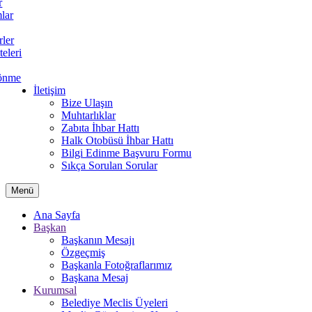
r
lar
rler
teleri
önme
İletişim
Bize Ulaşın
Muhtarlıklar
Zabıta İhbar Hattı
Halk Otobüsü İhbar Hattı
Bilgi Edinme Başvuru Formu
Sıkça Sorulan Sorular
Menü
Ana Sayfa
Başkan
Başkanın Mesajı
Özgeçmiş
Başkanla Fotoğraflarımız
Başkana Mesaj
Kurumsal
Belediye Meclis Üyeleri