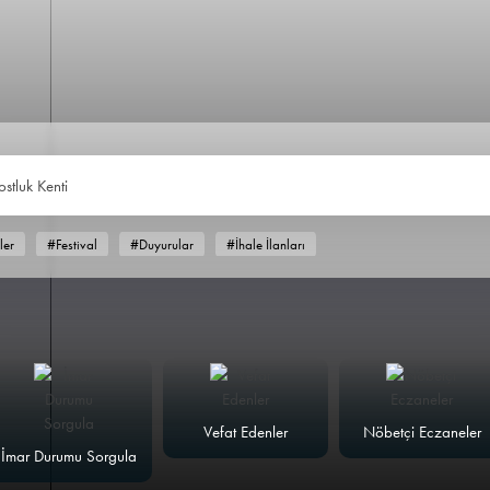
ostluk Kenti
ler
#Festival
#Duyurular
#İhale İlanları
Vefat Edenler
Nöbetçi Eczaneler
İmar Durumu Sorgula