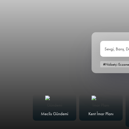
Sevgi, Barış, D
#Nöbetçi Eczane
alk Masası
Meclis Gündemi
Kent İmar Planı