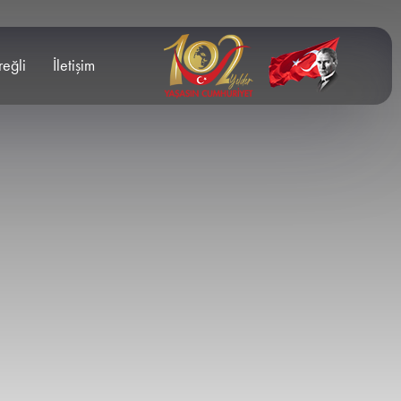
reğli
İletişim