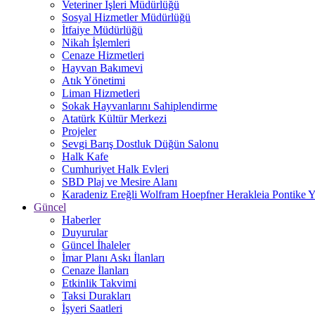
Veteriner İşleri Müdürlüğü
Sosyal Hizmetler Müdürlüğü
İtfaiye Müdürlüğü
Nikah İşlemleri
Cenaze Hizmetleri
Hayvan Bakımevi
Atık Yönetimi
Liman Hizmetleri
Sokak Hayvanlarını Sahiplendirme
Atatürk Kültür Merkezi
Projeler
Sevgi Barış Dostluk Düğün Salonu
Halk Kafe
Cumhuriyet Halk Evleri
SBD Plaj ve Mesire Alanı
Karadeniz Ereğli Wolfram Hoepfner Herakleia Pontike Y
Güncel
Haberler
Duyurular
Güncel İhaleler
İmar Planı Askı İlanları
Cenaze İlanları
Etkinlik Takvimi
Taksi Durakları
İşyeri Saatleri