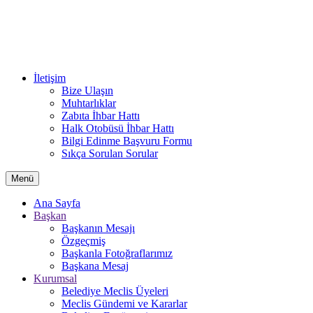
İletişim
Bize Ulaşın
Muhtarlıklar
Zabıta İhbar Hattı
Halk Otobüsü İhbar Hattı
Bilgi Edinme Başvuru Formu
Sıkça Sorulan Sorular
Menü
Ana Sayfa
Başkan
Başkanın Mesajı
Özgeçmiş
Başkanla Fotoğraflarımız
Başkana Mesaj
Kurumsal
Belediye Meclis Üyeleri
Meclis Gündemi ve Kararlar