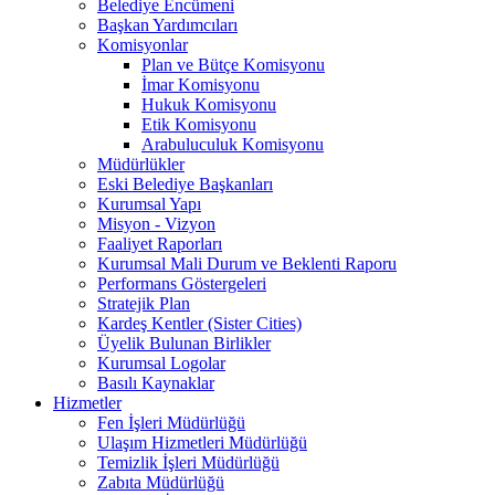
Belediye Encümeni
Başkan Yardımcıları
Komisyonlar
Plan ve Bütçe Komisyonu
İmar Komisyonu
Hukuk Komisyonu
Etik Komisyonu
Arabuluculuk Komisyonu
Müdürlükler
Eski Belediye Başkanları
Kurumsal Yapı
Misyon - Vizyon
Faaliyet Raporları
Kurumsal Mali Durum ve Beklenti Raporu
Performans Göstergeleri
Stratejik Plan
Kardeş Kentler (Sister Cities)
Üyelik Bulunan Birlikler
Kurumsal Logolar
Basılı Kaynaklar
Hizmetler
Fen İşleri Müdürlüğü
Ulaşım Hizmetleri Müdürlüğü
Temizlik İşleri Müdürlüğü
Zabıta Müdürlüğü