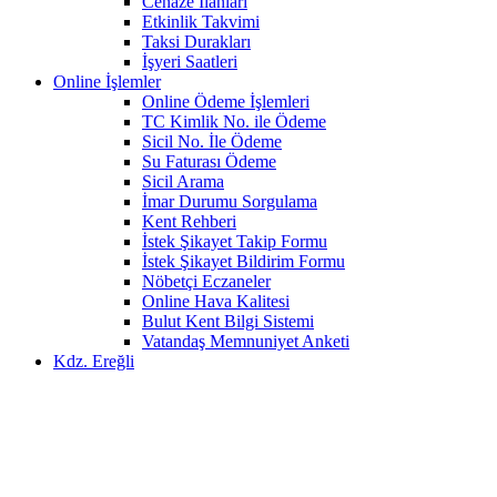
Cenaze İlanları
Etkinlik Takvimi
Taksi Durakları
İşyeri Saatleri
Online İşlemler
Online Ödeme İşlemleri
TC Kimlik No. ile Ödeme
Sicil No. İle Ödeme
Su Faturası Ödeme
Sicil Arama
İmar Durumu Sorgulama
Kent Rehberi
İstek Şikayet Takip Formu
İstek Şikayet Bildirim Formu
Nöbetçi Eczaneler
Online Hava Kalitesi
Bulut Kent Bilgi Sistemi
Vatandaş Memnuniyet Anketi
Kdz. Ereğli