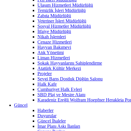
Ulaşım Hizmetleri Müdürlüğü
Temizlik İşleri Müdürlüğü
Zabıta Müdürlüğü
Veteriner İşleri Müdürlüğü
Sosyal Hizmetler Müdürlüğü
İtfaiye Müdürlüğü
Nikah İşlemleri
Cenaze Hizmetleri
Hayvan Bakımevi
Atık Yönetimi
Liman Hizmetleri
Sokak Hayvanlarını Sahiplendirme
Atatürk Kültür Merkezi
Projeler
Sevgi Barış Dostluk Düğün Salonu
Halk Kafe
Cumhuriyet Halk Evleri
SBD Plaj ve Mesire Alanı
Karadeniz Ereğli Wolfram Hoepfner Herakleia Pon
Güncel
Haberler
Duyurular
Güncel İhaleler
İmar Planı Askı İlanları