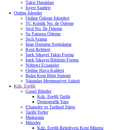
Taksi Durakları
İşyeri Saatleri
Online İşlemler
Online Ödeme İşlemleri
TC Kimlik No. ile Ödeme
Sicil No. İle Ödeme
Su Faturası Ödeme
Sicil Arama
İmar Durumu Sorgulama
Kent Rehberi
İstek Şikayet Takip Formu
İstek Şikayet Bildirim Formu
Nöbetçi Eczaneler
Online Hava Kalitesi
Bulut Kent Bilgi Sistemi
Vatandaş Memnuniyet Anketi
Kdz. Ereğli
Genel Bilgiler
Kdz. Ereğli Tarihi
Demografik Yapı
Efsaneler ve Tarihsel Süreç
Tarihi Yerler
Mağaralar
Müzeler
Kdz. Ereğli Belediyesi Kent Müzesi