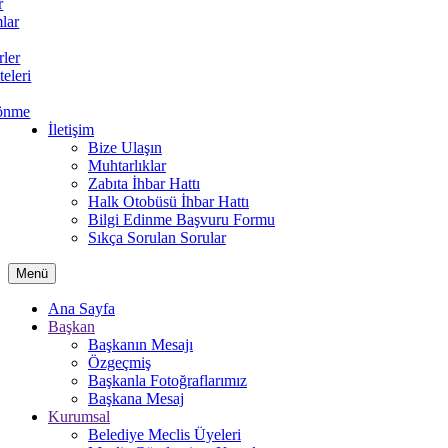
r
lar
rler
teleri
önme
İletişim
Bize Ulaşın
Muhtarlıklar
Zabıta İhbar Hattı
Halk Otobüsü İhbar Hattı
Bilgi Edinme Başvuru Formu
Sıkça Sorulan Sorular
Menü
Ana Sayfa
Başkan
Başkanın Mesajı
Özgeçmiş
Başkanla Fotoğraflarımız
Başkana Mesaj
Kurumsal
Belediye Meclis Üyeleri