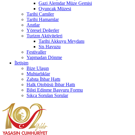
Gazi Alemdar Müze Gemisi
Oyuncak Müzesi
Tarihi Camiler
Tarihi Hamamlar
Anıtlar
Yöresel Değerler
Turizm Aktiviteleri
Tarihi Akkuyu Meydanı
Sis Havuzu
Festivaller
Yapmadan Dönme
İletişim
Bize Ulaşın
Muhtarlıklar
Zabıta İhbar Hattı
Halk Otobüsü İhbar Hattı
Bilgi Edinme Başvuru Formu
Sıkça Sorulan Sorular