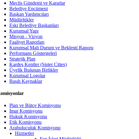
Meclis Gündemi ve Kararlar
Belediye Encümeni
Başkan Yardımcıları
Müdürlükler
Eski Belediye Başkanları
Kurumsal Yapı
Misyon - Vizyon
Faaliyet Raporları
Kurumsal Mali Durum ve Beklenti Raporu
Performans Göstergeleri
Stratejik Plan
Kardeş Kentler (Sister Cities)
Üyelik Bulunan Birlikler
Kurumsal Logolar
Basılı Kaynaklar
omisyonlar
Plan ve Bütçe Komisyonu
İmar Komisyonu
Hukuk Komisyonu
Etik Komisyonu
Arabuluculuk Komisyonu
Hizmetler
Fen İşleri Müdürlüğü