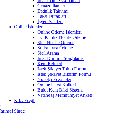
İmar Planı Askı İlanları
Cenaze İlanları
Etkinlik Takvimi
Taksi Durakları
İşyeri Saatleri
Online İşlemler
Online Ödeme İşlemleri
TC Kimlik No. ile Ödeme
Sicil No. İle Ödeme
Su Faturası Ödeme
Sicil Arama
İmar Durumu Sorgulama
Kent Rehberi
İstek Şikayet Takip Formu
İstek Şikayet Bildirim Formu
Nöbetçi Eczaneler
Online Hava Kalitesi
Bulut Kent Bilgi Sistemi
Vatandaş Memnuniyet Anketi
Kdz. Ereğli
r
Tarihsel Süreç