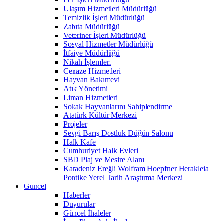
Ulaşım Hizmetleri Müdürlüğü
Temizlik İşleri Müdürlüğü
Zabıta Müdürlüğü
Veteriner İşleri Müdürlüğü
Sosyal Hizmetler Müdürlüğü
İtfaiye Müdürlüğü
Nikah İşlemleri
Cenaze Hizmetleri
Hayvan Bakımevi
Atık Yönetimi
Liman Hizmetleri
Sokak Hayvanlarını Sahiplendirme
Atatürk Kültür Merkezi
Projeler
Sevgi Barış Dostluk Düğün Salonu
Halk Kafe
Cumhuriyet Halk Evleri
SBD Plaj ve Mesire Alanı
Karadeniz Ereğli Wolfram Hoepfner Herakleia
Pontike Yerel Tarih Araştırma Merkezi
Güncel
Haberler
Duyurular
Güncel İhaleler