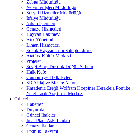
Zabıta Müdürlüğü
Veteriner İşleri Müdürlüğü
Sosyal Hizmetler Müdürlüğü
İtfaiye Müdürlüğü
Nikah İşlemleri
Cenaze Hizmetleri
Hayvan Bakımevi
Atık Yönetimi
Liman Hizmetleri
Sokak Hayvanlarını Sahiplendirme
Atatürk Kültür Merkezi
Projeler
Sevgi Barış Dostluk Düğün Salonu
Halk Kafe
Cumhuriyet Halk Evleri
SBD Plaj ve Mesire Alanı
Karadeniz Ereğli Wolfram Hoepfner Herakleia Pontike
Yerel Tarih Araştırma Merkezi
Güncel
Haberler
Duyurular
Güncel İhaleler
İmar Planı Askı İlanları
Cenaze İlanları
Etkinlik Takvimi