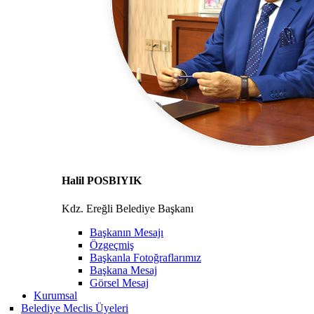
Halil POSBIYIK
Kdz. Ereğli Belediye Başkanı
Başkanın Mesajı
Özgeçmiş
Başkanla Fotoğraflarımız
Başkana Mesaj
Görsel Mesaj
Kurumsal
Belediye Meclis Üyeleri