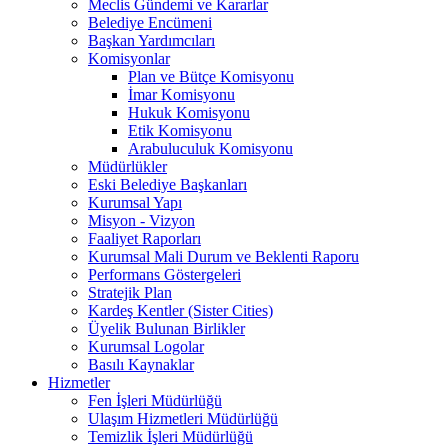
Meclis Gündemi ve Kararlar
Belediye Encümeni
Başkan Yardımcıları
Komisyonlar
Plan ve Bütçe Komisyonu
İmar Komisyonu
Hukuk Komisyonu
Etik Komisyonu
Arabuluculuk Komisyonu
Müdürlükler
Eski Belediye Başkanları
Kurumsal Yapı
Misyon - Vizyon
Faaliyet Raporları
Kurumsal Mali Durum ve Beklenti Raporu
Performans Göstergeleri
Stratejik Plan
Kardeş Kentler (Sister Cities)
Üyelik Bulunan Birlikler
Kurumsal Logolar
Basılı Kaynaklar
Hizmetler
Fen İşleri Müdürlüğü
Ulaşım Hizmetleri Müdürlüğü
Temizlik İşleri Müdürlüğü