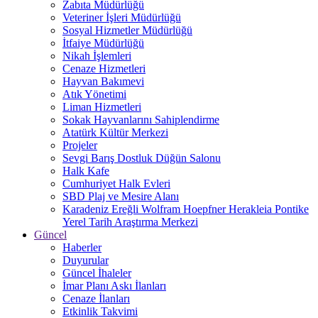
Zabıta Müdürlüğü
Veteriner İşleri Müdürlüğü
Sosyal Hizmetler Müdürlüğü
İtfaiye Müdürlüğü
Nikah İşlemleri
Cenaze Hizmetleri
Hayvan Bakımevi
Atık Yönetimi
Liman Hizmetleri
Sokak Hayvanlarını Sahiplendirme
Atatürk Kültür Merkezi
Projeler
Sevgi Barış Dostluk Düğün Salonu
Halk Kafe
Cumhuriyet Halk Evleri
SBD Plaj ve Mesire Alanı
Karadeniz Ereğli Wolfram Hoepfner Herakleia Pontike
Yerel Tarih Araştırma Merkezi
Güncel
Haberler
Duyurular
Güncel İhaleler
İmar Planı Askı İlanları
Cenaze İlanları
Etkinlik Takvimi