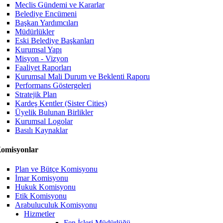
Meclis Gündemi ve Kararlar
Belediye Encümeni
Başkan Yardımcıları
Müdürlükler
Eski Belediye Başkanları
Kurumsal Yapı
Misyon - Vizyon
Faaliyet Raporları
Kurumsal Mali Durum ve Beklenti Raporu
Performans Göstergeleri
Stratejik Plan
Kardeş Kentler (Sister Cities)
Üyelik Bulunan Birlikler
Kurumsal Logolar
Basılı Kaynaklar
omisyonlar
Plan ve Bütçe Komisyonu
İmar Komisyonu
Hukuk Komisyonu
Etik Komisyonu
Arabuluculuk Komisyonu
Hizmetler
Fen İşleri Müdürlüğü