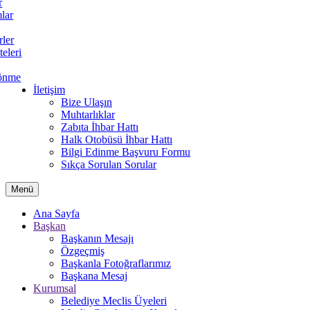
r
lar
rler
teleri
önme
İletişim
Bize Ulaşın
Muhtarlıklar
Zabıta İhbar Hattı
Halk Otobüsü İhbar Hattı
Bilgi Edinme Başvuru Formu
Sıkça Sorulan Sorular
Menü
Ana Sayfa
Başkan
Başkanın Mesajı
Özgeçmiş
Başkanla Fotoğraflarımız
Başkana Mesaj
Kurumsal
Belediye Meclis Üyeleri