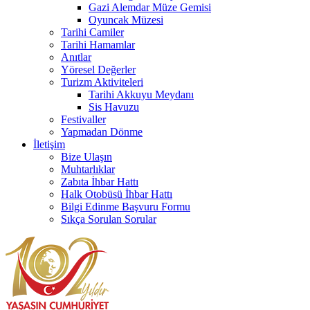
Gazi Alemdar Müze Gemisi
Oyuncak Müzesi
Tarihi Camiler
Tarihi Hamamlar
Anıtlar
Yöresel Değerler
Turizm Aktiviteleri
Tarihi Akkuyu Meydanı
Sis Havuzu
Festivaller
Yapmadan Dönme
İletişim
Bize Ulaşın
Muhtarlıklar
Zabıta İhbar Hattı
Halk Otobüsü İhbar Hattı
Bilgi Edinme Başvuru Formu
Sıkça Sorulan Sorular