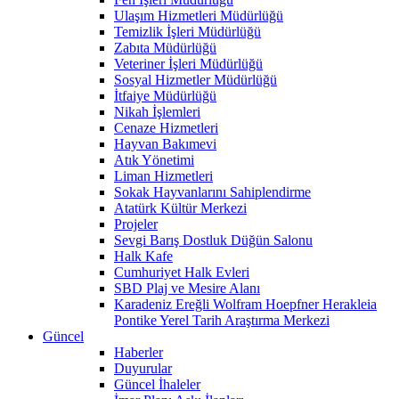
Ulaşım Hizmetleri Müdürlüğü
Temizlik İşleri Müdürlüğü
Zabıta Müdürlüğü
Veteriner İşleri Müdürlüğü
Sosyal Hizmetler Müdürlüğü
İtfaiye Müdürlüğü
Nikah İşlemleri
Cenaze Hizmetleri
Hayvan Bakımevi
Atık Yönetimi
Liman Hizmetleri
Sokak Hayvanlarını Sahiplendirme
Atatürk Kültür Merkezi
Projeler
Sevgi Barış Dostluk Düğün Salonu
Halk Kafe
Cumhuriyet Halk Evleri
SBD Plaj ve Mesire Alanı
Karadeniz Ereğli Wolfram Hoepfner Herakleia
Pontike Yerel Tarih Araştırma Merkezi
Güncel
Haberler
Duyurular
Güncel İhaleler