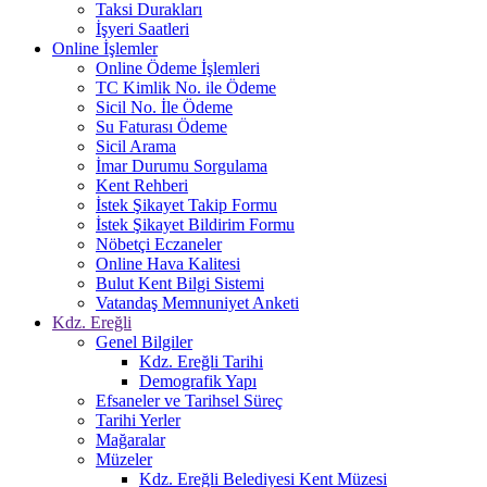
Taksi Durakları
İşyeri Saatleri
Online İşlemler
Online Ödeme İşlemleri
TC Kimlik No. ile Ödeme
Sicil No. İle Ödeme
Su Faturası Ödeme
Sicil Arama
İmar Durumu Sorgulama
Kent Rehberi
İstek Şikayet Takip Formu
İstek Şikayet Bildirim Formu
Nöbetçi Eczaneler
Online Hava Kalitesi
Bulut Kent Bilgi Sistemi
Vatandaş Memnuniyet Anketi
Kdz. Ereğli
Genel Bilgiler
Kdz. Ereğli Tarihi
Demografik Yapı
Efsaneler ve Tarihsel Süreç
Tarihi Yerler
Mağaralar
Müzeler
Kdz. Ereğli Belediyesi Kent Müzesi