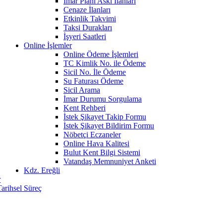
İmar Planı Askı İlanları
Cenaze İlanları
Etkinlik Takvimi
Taksi Durakları
İşyeri Saatleri
Online İşlemler
Online Ödeme İşlemleri
TC Kimlik No. ile Ödeme
Sicil No. İle Ödeme
Su Faturası Ödeme
Sicil Arama
İmar Durumu Sorgulama
Kent Rehberi
İstek Şikayet Takip Formu
İstek Şikayet Bildirim Formu
Nöbetçi Eczaneler
Online Hava Kalitesi
Bulut Kent Bilgi Sistemi
Vatandaş Memnuniyet Anketi
Kdz. Ereğli
r
Tarihsel Süreç