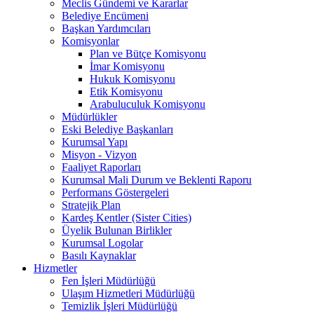
Meclis Gündemi ve Kararlar
Belediye Encümeni
Başkan Yardımcıları
Komisyonlar
Plan ve Bütçe Komisyonu
İmar Komisyonu
Hukuk Komisyonu
Etik Komisyonu
Arabuluculuk Komisyonu
Müdürlükler
Eski Belediye Başkanları
Kurumsal Yapı
Misyon - Vizyon
Faaliyet Raporları
Kurumsal Mali Durum ve Beklenti Raporu
Performans Göstergeleri
Stratejik Plan
Kardeş Kentler (Sister Cities)
Üyelik Bulunan Birlikler
Kurumsal Logolar
Basılı Kaynaklar
Hizmetler
Fen İşleri Müdürlüğü
Ulaşım Hizmetleri Müdürlüğü
Temizlik İşleri Müdürlüğü