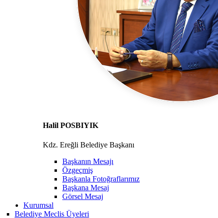
Halil POSBIYIK
Kdz. Ereğli Belediye Başkanı
Başkanın Mesajı
Özgeçmiş
Başkanla Fotoğraflarımız
Başkana Mesaj
Görsel Mesaj
Kurumsal
Belediye Meclis Üyeleri