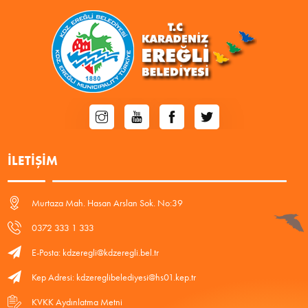
İLETIŞIM
Murtaza Mah. Hasan Arslan Sok. No:39
0372 333 1 333
E-Posta: kdzeregli@kdzeregli.bel.tr
Kep Adresi: kdzereglibelediyesi@hs01.kep.tr
KVKK Aydınlatma Metni