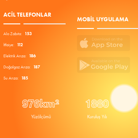
ACIL TELEFONLAR
MOBIL UYGULAMA
Alo Zabıta:
153
İtfaiye:
112
Elektrik Arıza:
186
Doğalgaz Arıza:
187
Su Arıza:
185
9
7
6
1
8
8
0
km²
Yüzölçümü
Kuruluş Yılı