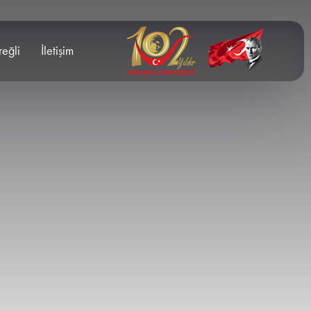
reğli
İletişim