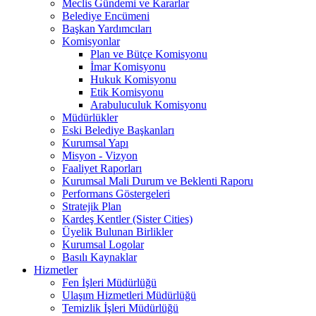
Meclis Gündemi ve Kararlar
Belediye Encümeni
Başkan Yardımcıları
Komisyonlar
Plan ve Bütçe Komisyonu
İmar Komisyonu
Hukuk Komisyonu
Etik Komisyonu
Arabuluculuk Komisyonu
Müdürlükler
Eski Belediye Başkanları
Kurumsal Yapı
Misyon - Vizyon
Faaliyet Raporları
Kurumsal Mali Durum ve Beklenti Raporu
Performans Göstergeleri
Stratejik Plan
Kardeş Kentler (Sister Cities)
Üyelik Bulunan Birlikler
Kurumsal Logolar
Basılı Kaynaklar
Hizmetler
Fen İşleri Müdürlüğü
Ulaşım Hizmetleri Müdürlüğü
Temizlik İşleri Müdürlüğü