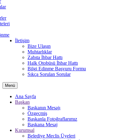
r
lar
rler
teleri
önme
İletişim
Bize Ulaşın
Muhtarlıklar
Zabıta İhbar Hattı
Halk Otobüsü İhbar Hattı
Bilgi Edinme Başvuru Formu
Sıkça Sorulan Sorular
Menü
Ana Sayfa
Başkan
Başkanın Mesajı
Özgeçmiş
Başkanla Fotoğraflarımız
Başkana Mesaj
Kurumsal
Belediye Meclis Üyeleri