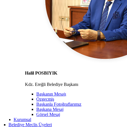
Halil POSBIYIK
Kdz. Ereğli Belediye Başkanı
Başkanın Mesajı
Özgeçmiş
Başkanla Fotoğraflarımız
Başkana Mesaj
Görsel Mesaj
Kurumsal
Belediye Meclis Üyeleri