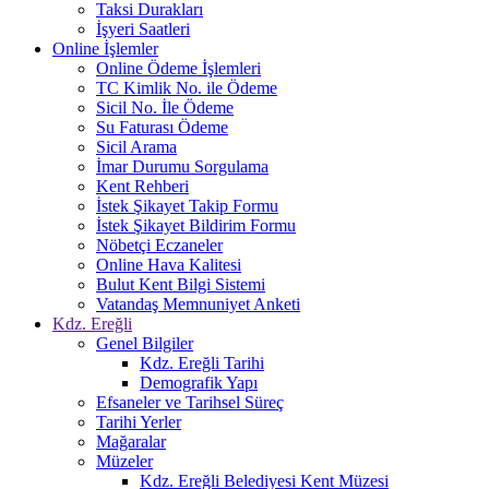
Taksi Durakları
İşyeri Saatleri
Online İşlemler
Online Ödeme İşlemleri
TC Kimlik No. ile Ödeme
Sicil No. İle Ödeme
Su Faturası Ödeme
Sicil Arama
İmar Durumu Sorgulama
Kent Rehberi
İstek Şikayet Takip Formu
İstek Şikayet Bildirim Formu
Nöbetçi Eczaneler
Online Hava Kalitesi
Bulut Kent Bilgi Sistemi
Vatandaş Memnuniyet Anketi
Kdz. Ereğli
Genel Bilgiler
Kdz. Ereğli Tarihi
Demografik Yapı
Efsaneler ve Tarihsel Süreç
Tarihi Yerler
Mağaralar
Müzeler
Kdz. Ereğli Belediyesi Kent Müzesi