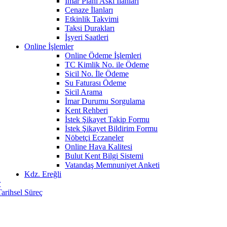
İmar Planı Askı İlanları
Cenaze İlanları
Etkinlik Takvimi
Taksi Durakları
İşyeri Saatleri
Online İşlemler
Online Ödeme İşlemleri
TC Kimlik No. ile Ödeme
Sicil No. İle Ödeme
Su Faturası Ödeme
Sicil Arama
İmar Durumu Sorgulama
Kent Rehberi
İstek Şikayet Takip Formu
İstek Şikayet Bildirim Formu
Nöbetçi Eczaneler
Online Hava Kalitesi
Bulut Kent Bilgi Sistemi
Vatandaş Memnuniyet Anketi
Kdz. Ereğli
r
Tarihsel Süreç