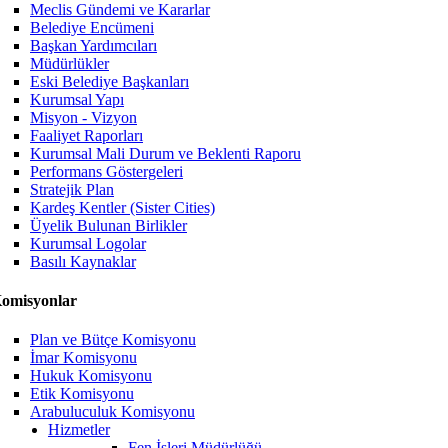
Meclis Gündemi ve Kararlar
Belediye Encümeni
Başkan Yardımcıları
Müdürlükler
Eski Belediye Başkanları
Kurumsal Yapı
Misyon - Vizyon
Faaliyet Raporları
Kurumsal Mali Durum ve Beklenti Raporu
Performans Göstergeleri
Stratejik Plan
Kardeş Kentler (Sister Cities)
Üyelik Bulunan Birlikler
Kurumsal Logolar
Basılı Kaynaklar
omisyonlar
Plan ve Bütçe Komisyonu
İmar Komisyonu
Hukuk Komisyonu
Etik Komisyonu
Arabuluculuk Komisyonu
Hizmetler
Fen İşleri Müdürlüğü