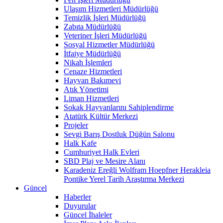
Ulaşım Hizmetleri Müdürlüğü
Temizlik İşleri Müdürlüğü
Zabıta Müdürlüğü
Veteriner İşleri Müdürlüğü
Sosyal Hizmetler Müdürlüğü
İtfaiye Müdürlüğü
Nikah İşlemleri
Cenaze Hizmetleri
Hayvan Bakımevi
Atık Yönetimi
Liman Hizmetleri
Sokak Hayvanlarını Sahiplendirme
Atatürk Kültür Merkezi
Projeler
Sevgi Barış Dostluk Düğün Salonu
Halk Kafe
Cumhuriyet Halk Evleri
SBD Plaj ve Mesire Alanı
Karadeniz Ereğli Wolfram Hoepfner Herakleia
Pontike Yerel Tarih Araştırma Merkezi
Güncel
Haberler
Duyurular
Güncel İhaleler