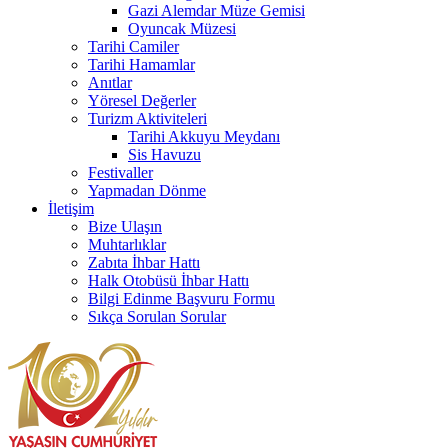
Gazi Alemdar Müze Gemisi
Oyuncak Müzesi
Tarihi Camiler
Tarihi Hamamlar
Anıtlar
Yöresel Değerler
Turizm Aktiviteleri
Tarihi Akkuyu Meydanı
Sis Havuzu
Festivaller
Yapmadan Dönme
İletişim
Bize Ulaşın
Muhtarlıklar
Zabıta İhbar Hattı
Halk Otobüsü İhbar Hattı
Bilgi Edinme Başvuru Formu
Sıkça Sorulan Sorular