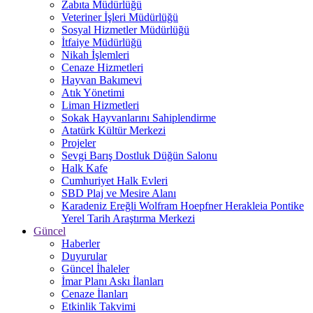
Zabıta Müdürlüğü
Veteriner İşleri Müdürlüğü
Sosyal Hizmetler Müdürlüğü
İtfaiye Müdürlüğü
Nikah İşlemleri
Cenaze Hizmetleri
Hayvan Bakımevi
Atık Yönetimi
Liman Hizmetleri
Sokak Hayvanlarını Sahiplendirme
Atatürk Kültür Merkezi
Projeler
Sevgi Barış Dostluk Düğün Salonu
Halk Kafe
Cumhuriyet Halk Evleri
SBD Plaj ve Mesire Alanı
Karadeniz Ereğli Wolfram Hoepfner Herakleia Pontike
Yerel Tarih Araştırma Merkezi
Güncel
Haberler
Duyurular
Güncel İhaleler
İmar Planı Askı İlanları
Cenaze İlanları
Etkinlik Takvimi