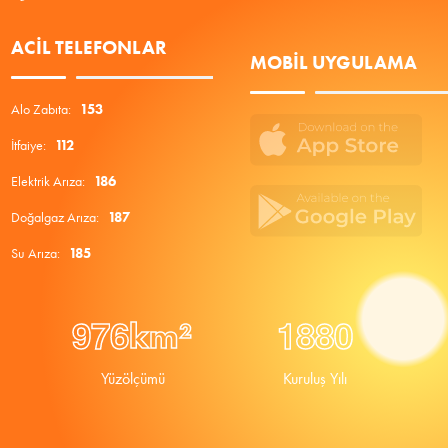
ACIL TELEFONLAR
MOBIL UYGULAMA
Alo Zabıta:
153
İtfaiye:
112
Elektrik Arıza:
186
Doğalgaz Arıza:
187
Su Arıza:
185
9
7
6
1
8
8
0
km²
Yüzölçümü
Kuruluş Yılı