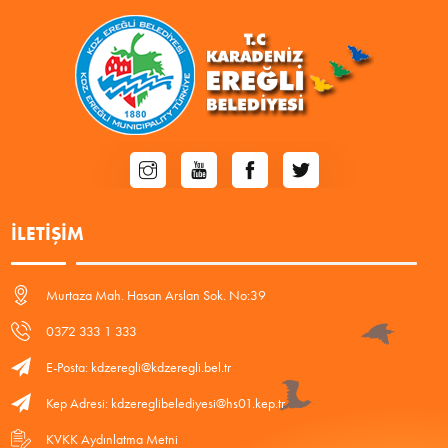
İLETIŞIM
Murtaza Mah. Hasan Arslan Sok. No:39
0372 333 1 333
E-Posta: kdzeregli@kdzeregli.bel.tr
Kep Adresi: kdzereglibelediyesi@hs01.kep.tr
KVKK Aydınlatma Metni