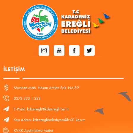
İLETIŞIM
Murtaza Mah. Hasan Arslan Sok. No:39
0372 333 1 333
E-Posta: kdzeregli@kdzeregli.bel.tr
Kep Adresi: kdzereglibelediyesi@hs01.kep.tr
KVKK Aydınlatma Metni