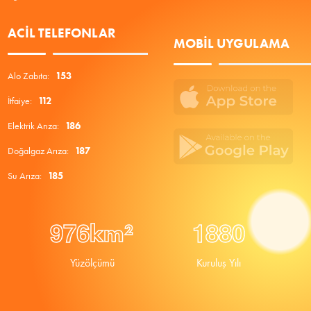
ACIL TELEFONLAR
MOBIL UYGULAMA
Alo Zabıta:
153
İtfaiye:
112
Elektrik Arıza:
186
Doğalgaz Arıza:
187
Su Arıza:
185
9
7
6
1
8
8
0
km²
Yüzölçümü
Kuruluş Yılı