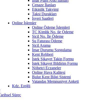
İmar Planı Askı İlanları
Cenaze İlanları
Etkinlik Takvimi
Taksi Durakları
İşyeri Saatleri
Online İşlemler
Online Ödeme İşlemleri
TC Kimlik No. ile Ödeme
Sicil No. İle Ödeme
Su Faturası Ödeme
Sicil Arama
İmar Durumu Sorgulama
Kent Rehberi
İstek Şikayet Takip Formu
İstek Şikayet Bildirim Formu
Nöbetçi Eczaneler
Online Hava Kalitesi
Bulut Kent Bilgi Sistemi
Vatandaş Memnuniyet Anketi
Kdz. Ereğli
r
Tarihsel Süreç