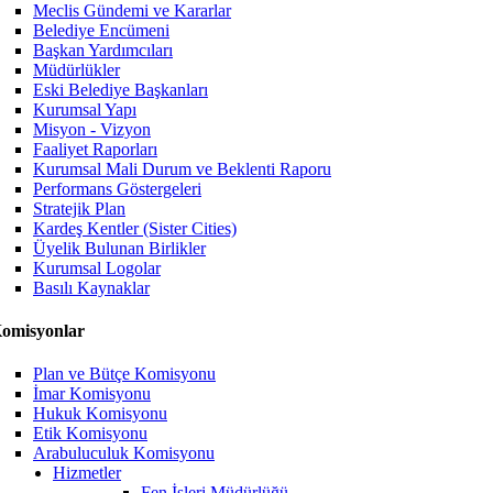
Meclis Gündemi ve Kararlar
Belediye Encümeni
Başkan Yardımcıları
Müdürlükler
Eski Belediye Başkanları
Kurumsal Yapı
Misyon - Vizyon
Faaliyet Raporları
Kurumsal Mali Durum ve Beklenti Raporu
Performans Göstergeleri
Stratejik Plan
Kardeş Kentler (Sister Cities)
Üyelik Bulunan Birlikler
Kurumsal Logolar
Basılı Kaynaklar
omisyonlar
Plan ve Bütçe Komisyonu
İmar Komisyonu
Hukuk Komisyonu
Etik Komisyonu
Arabuluculuk Komisyonu
Hizmetler
Fen İşleri Müdürlüğü