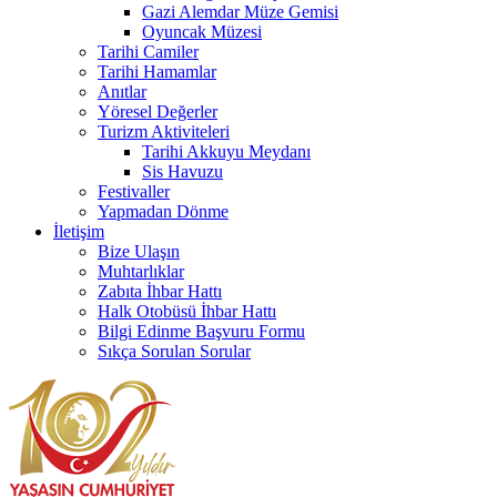
Gazi Alemdar Müze Gemisi
Oyuncak Müzesi
Tarihi Camiler
Tarihi Hamamlar
Anıtlar
Yöresel Değerler
Turizm Aktiviteleri
Tarihi Akkuyu Meydanı
Sis Havuzu
Festivaller
Yapmadan Dönme
İletişim
Bize Ulaşın
Muhtarlıklar
Zabıta İhbar Hattı
Halk Otobüsü İhbar Hattı
Bilgi Edinme Başvuru Formu
Sıkça Sorulan Sorular