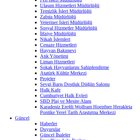
Ulaşım Hizmetleri Müdürlüğü
Temizlik İşleri Müdürlüğü
Zabıta Müdürlüğü
Veteriner İşleri Müdürlüğü
Sosyal Hizmetler Müdürlüğü
İtfaiye Müdürlüğü
Nikah İşlemleri
Cenaze Hizmetleri
Hayvan Bakımevi
Atık Yönetimi
Liman Hizmetleri
Sokak Hayvanlarını Sahiplendirme
Atatürk Kültür Merkezi
Projeler
Sevgi Barış Dostluk Düğün Salonu
Halk Kafe
Cumhuriyet Halk Evleri
SBD Plaj ve Mesire Alanı
Karadeniz Ereğli Wolfram Hoepfner Herakleia
Pontike Yerel Tarih Araştırma Merkezi
Güncel
Haberler
Duyurular
Güncel İhaleler