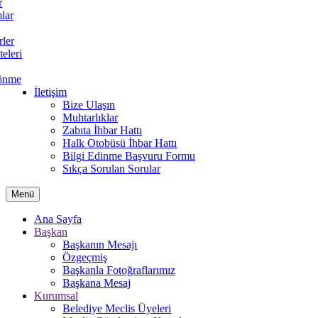
r
lar
rler
teleri
önme
İletişim
Bize Ulaşın
Muhtarlıklar
Zabıta İhbar Hattı
Halk Otobüsü İhbar Hattı
Bilgi Edinme Başvuru Formu
Sıkça Sorulan Sorular
Menü
Ana Sayfa
Başkan
Başkanın Mesajı
Özgeçmiş
Başkanla Fotoğraflarımız
Başkana Mesaj
Kurumsal
Belediye Meclis Üyeleri