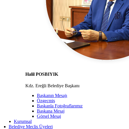
Halil POSBIYIK
Kdz. Ereğli Belediye Başkanı
Başkanın Mesajı
Özgeçmiş
Başkanla Fotoğraflarımız
Başkana Mesaj
Görsel Mesaj
Kurumsal
Belediye Meclis Üyeleri