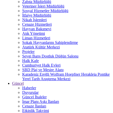
Zabıta Müdürlüğü
Veteriner İşleri Müdürlüğü
Sosyal Hizmetler Müdürlüğü
İtfaiye Müdürlüğü
Nikah İşlemleri
Cenaze Hizmetleri
Hayvan Bakımevi
Atık Yönetimi
Liman Hizmetleri
Sokak Hayvanlarını Sahiplendirme
Atatürk Kültür Merkezi
Projeler
Sevgi Barış Dostluk Düğün Salonu
Halk Kafe
Cumhuriyet Halk Evleri
SBD Plaj ve Mesire Alanı
Karadeniz Ereğli Wolfram Hoepfner Herakleia Pontike
Yerel Tarih Araştırma Merkezi
Güncel
Haberler
Duyurular
Güncel İhaleler
İmar Planı Askı İlanları
Cenaze İlanları
Etkinlik Takvimi