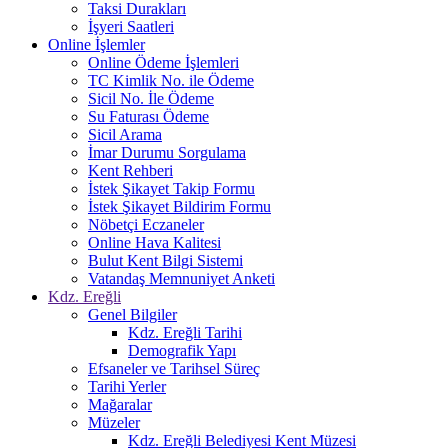
Taksi Durakları
İşyeri Saatleri
Online İşlemler
Online Ödeme İşlemleri
TC Kimlik No. ile Ödeme
Sicil No. İle Ödeme
Su Faturası Ödeme
Sicil Arama
İmar Durumu Sorgulama
Kent Rehberi
İstek Şikayet Takip Formu
İstek Şikayet Bildirim Formu
Nöbetçi Eczaneler
Online Hava Kalitesi
Bulut Kent Bilgi Sistemi
Vatandaş Memnuniyet Anketi
Kdz. Ereğli
Genel Bilgiler
Kdz. Ereğli Tarihi
Demografik Yapı
Efsaneler ve Tarihsel Süreç
Tarihi Yerler
Mağaralar
Müzeler
Kdz. Ereğli Belediyesi Kent Müzesi