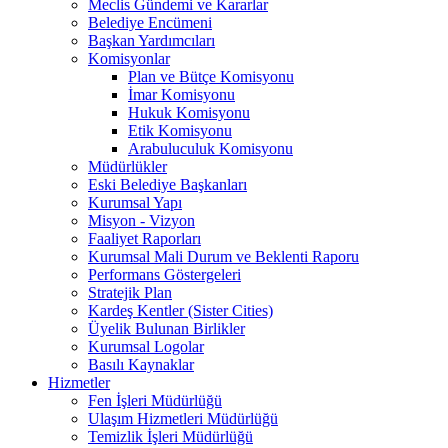
Meclis Gündemi ve Kararlar
Belediye Encümeni
Başkan Yardımcıları
Komisyonlar
Plan ve Bütçe Komisyonu
İmar Komisyonu
Hukuk Komisyonu
Etik Komisyonu
Arabuluculuk Komisyonu
Müdürlükler
Eski Belediye Başkanları
Kurumsal Yapı
Misyon - Vizyon
Faaliyet Raporları
Kurumsal Mali Durum ve Beklenti Raporu
Performans Göstergeleri
Stratejik Plan
Kardeş Kentler (Sister Cities)
Üyelik Bulunan Birlikler
Kurumsal Logolar
Basılı Kaynaklar
Hizmetler
Fen İşleri Müdürlüğü
Ulaşım Hizmetleri Müdürlüğü
Temizlik İşleri Müdürlüğü