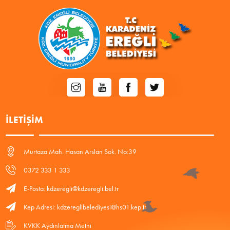
İLETIŞIM
Murtaza Mah. Hasan Arslan Sok. No:39
0372 333 1 333
E-Posta: kdzeregli@kdzeregli.bel.tr
Kep Adresi: kdzereglibelediyesi@hs01.kep.tr
KVKK Aydınlatma Metni