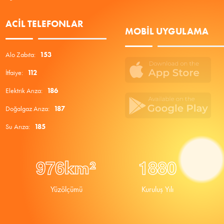
ACIL TELEFONLAR
MOBIL UYGULAMA
Alo Zabıta:
153
İtfaiye:
112
Elektrik Arıza:
186
Doğalgaz Arıza:
187
Su Arıza:
185
9
7
6
1
8
8
0
km²
Yüzölçümü
Kuruluş Yılı