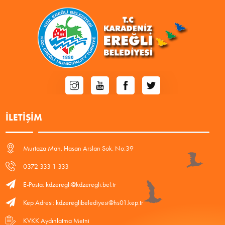
İLETIŞIM
Murtaza Mah. Hasan Arslan Sok. No:39
0372 333 1 333
E-Posta: kdzeregli@kdzeregli.bel.tr
Kep Adresi: kdzereglibelediyesi@hs01.kep.tr
KVKK Aydınlatma Metni