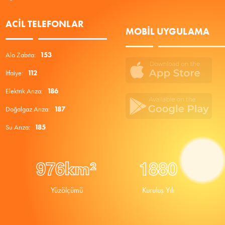
ACIL TELEFONLAR
MOBIL UYGULAMA
Alo Zabıta:
153
İtfaiye:
112
Elektrik Arıza:
186
Doğalgaz Arıza:
187
Su Arıza:
185
9
7
6
1
8
8
0
km²
Yüzölçümü
Kuruluş Yılı