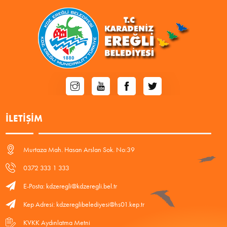
İLETIŞIM
Murtaza Mah. Hasan Arslan Sok. No:39
0372 333 1 333
E-Posta: kdzeregli@kdzeregli.bel.tr
Kep Adresi: kdzereglibelediyesi@hs01.kep.tr
KVKK Aydınlatma Metni