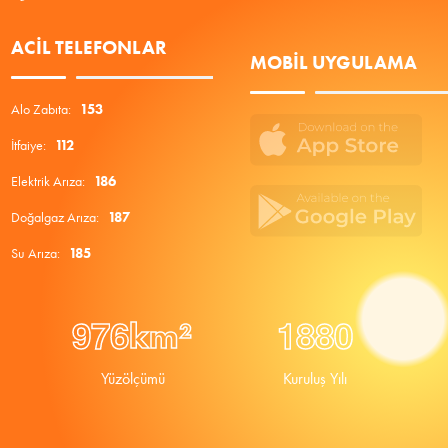
ACIL TELEFONLAR
MOBIL UYGULAMA
Alo Zabıta:
153
İtfaiye:
112
Elektrik Arıza:
186
Doğalgaz Arıza:
187
Su Arıza:
185
9
7
6
1
8
8
0
km²
Yüzölçümü
Kuruluş Yılı