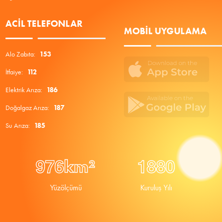
ACIL TELEFONLAR
MOBIL UYGULAMA
Alo Zabıta:
153
İtfaiye:
112
Elektrik Arıza:
186
Doğalgaz Arıza:
187
Su Arıza:
185
9
7
6
1
8
8
0
km²
Yüzölçümü
Kuruluş Yılı