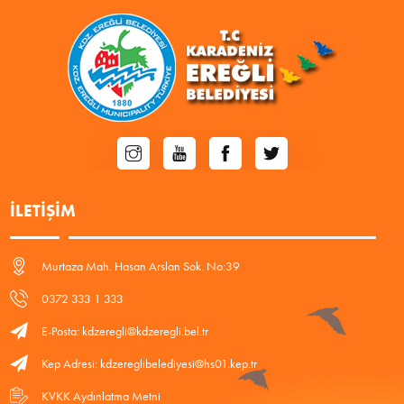
İLETIŞIM
Murtaza Mah. Hasan Arslan Sok. No:39
0372 333 1 333
E-Posta: kdzeregli@kdzeregli.bel.tr
Kep Adresi: kdzereglibelediyesi@hs01.kep.tr
KVKK Aydınlatma Metni