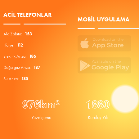
ACIL TELEFONLAR
MOBIL UYGULAMA
Alo Zabıta:
153
İtfaiye:
112
Elektrik Arıza:
186
Doğalgaz Arıza:
187
Su Arıza:
185
9
7
6
1
8
8
0
km²
Yüzölçümü
Kuruluş Yılı