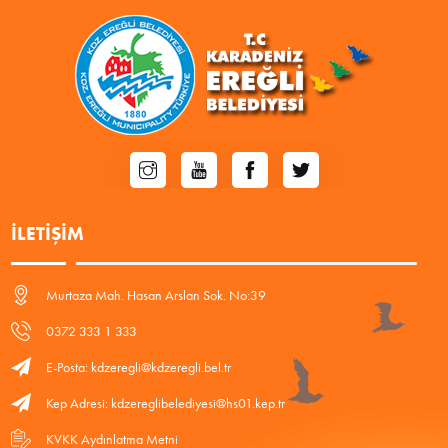
İLETIŞIM
Murtaza Mah. Hasan Arslan Sok. No:39
0372 333 1 333
E-Posta: kdzeregli@kdzeregli.bel.tr
Kep Adresi: kdzereglibelediyesi@hs01.kep.tr
KVKK Aydınlatma Metni