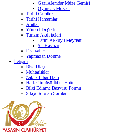
Gazi Alemdar Müze Gemisi
Oyuncak Müzesi
Tarihi Camiler
Tarihi Hamamlar
Anıtlar
Yöresel Değerler
Turizm Aktiviteleri
Tarihi Akkuyu Meydanı
Sis Havuzu
Festivaller
Yapmadan Dönme
İletişim
Bize Ulaşın
Muhtarlıklar
Zabıta İhbar Hattı
Halk Otobüsü İhbar Hattı
Bilgi Edinme Başvuru Formu
Sıkça Sorulan Sorular