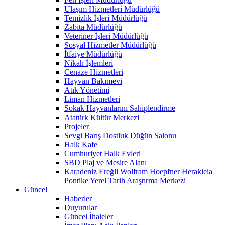
Ulaşım Hizmetleri Müdürlüğü
Temizlik İşleri Müdürlüğü
Zabıta Müdürlüğü
Veteriner İşleri Müdürlüğü
Sosyal Hizmetler Müdürlüğü
İtfaiye Müdürlüğü
Nikah İşlemleri
Cenaze Hizmetleri
Hayvan Bakımevi
Atık Yönetimi
Liman Hizmetleri
Sokak Hayvanlarını Sahiplendirme
Atatürk Kültür Merkezi
Projeler
Sevgi Barış Dostluk Düğün Salonu
Halk Kafe
Cumhuriyet Halk Evleri
SBD Plaj ve Mesire Alanı
Karadeniz Ereğli Wolfram Hoepfner Herakleia
Pontike Yerel Tarih Araştırma Merkezi
Güncel
Haberler
Duyurular
Güncel İhaleler