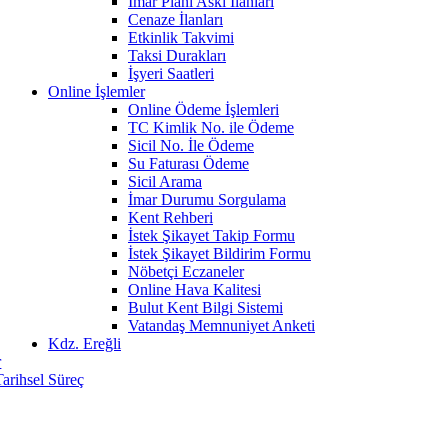
İmar Planı Askı İlanları
Cenaze İlanları
Etkinlik Takvimi
Taksi Durakları
İşyeri Saatleri
Online İşlemler
Online Ödeme İşlemleri
TC Kimlik No. ile Ödeme
Sicil No. İle Ödeme
Su Faturası Ödeme
Sicil Arama
İmar Durumu Sorgulama
Kent Rehberi
İstek Şikayet Takip Formu
İstek Şikayet Bildirim Formu
Nöbetçi Eczaneler
Online Hava Kalitesi
Bulut Kent Bilgi Sistemi
Vatandaş Memnuniyet Anketi
Kdz. Ereğli
r
Tarihsel Süreç