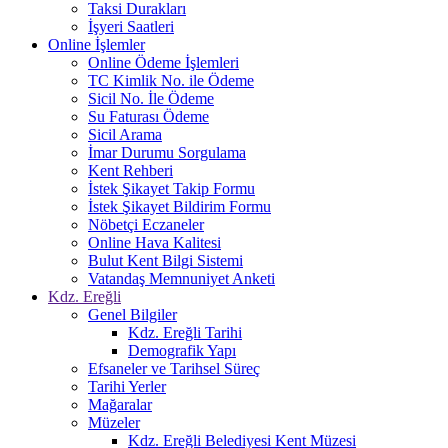
Taksi Durakları
İşyeri Saatleri
Online İşlemler
Online Ödeme İşlemleri
TC Kimlik No. ile Ödeme
Sicil No. İle Ödeme
Su Faturası Ödeme
Sicil Arama
İmar Durumu Sorgulama
Kent Rehberi
İstek Şikayet Takip Formu
İstek Şikayet Bildirim Formu
Nöbetçi Eczaneler
Online Hava Kalitesi
Bulut Kent Bilgi Sistemi
Vatandaş Memnuniyet Anketi
Kdz. Ereğli
Genel Bilgiler
Kdz. Ereğli Tarihi
Demografik Yapı
Efsaneler ve Tarihsel Süreç
Tarihi Yerler
Mağaralar
Müzeler
Kdz. Ereğli Belediyesi Kent Müzesi