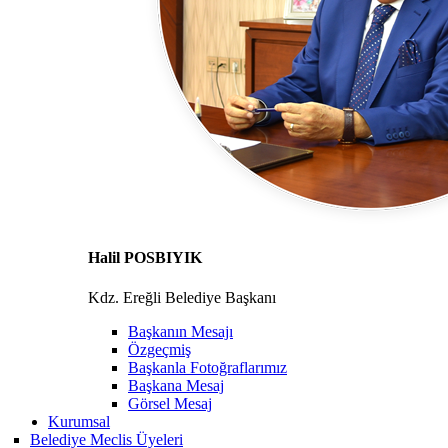
Halil POSBIYIK
Kdz. Ereğli Belediye Başkanı
Başkanın Mesajı
Özgeçmiş
Başkanla Fotoğraflarımız
Başkana Mesaj
Görsel Mesaj
Kurumsal
Belediye Meclis Üyeleri