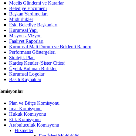
Meclis Gündemi ve Kararlar
Belediye Encümeni
Başkan Yardımcıları
Müdürlükler
Eski Belediye Başkanları
Kurumsal Yapı
Misyon - Vizyon
Faaliyet Raporları
Kurumsal Mali Durum ve Beklenti Raporu
Performans Göstergeleri
Stratejik Plan
Kardeş Kentler (Sister Cities)
Üyelik Bulunan Birlikler
Kurumsal Logolar
Basılı Kaynaklar
omisyonlar
Plan ve Bütçe Komisyonu
İmar Komisyonu
Hukuk Komisyonu
Etik Komisyonu
Arabuluculuk Komisyonu
Hizmetler
Fen İşleri Müdürlüğü