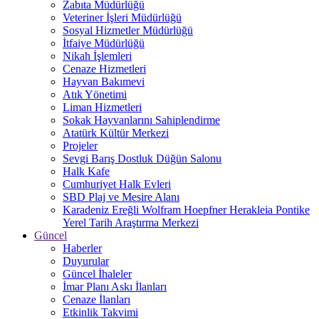
Zabıta Müdürlüğü
Veteriner İşleri Müdürlüğü
Sosyal Hizmetler Müdürlüğü
İtfaiye Müdürlüğü
Nikah İşlemleri
Cenaze Hizmetleri
Hayvan Bakımevi
Atık Yönetimi
Liman Hizmetleri
Sokak Hayvanlarını Sahiplendirme
Atatürk Kültür Merkezi
Projeler
Sevgi Barış Dostluk Düğün Salonu
Halk Kafe
Cumhuriyet Halk Evleri
SBD Plaj ve Mesire Alanı
Karadeniz Ereğli Wolfram Hoepfner Herakleia Pontike
Yerel Tarih Araştırma Merkezi
Güncel
Haberler
Duyurular
Güncel İhaleler
İmar Planı Askı İlanları
Cenaze İlanları
Etkinlik Takvimi