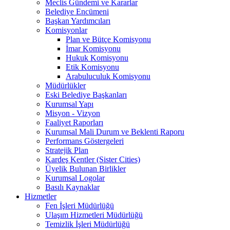
Meclis Gündemi ve Kararlar
Belediye Encümeni
Başkan Yardımcıları
Komisyonlar
Plan ve Bütçe Komisyonu
İmar Komisyonu
Hukuk Komisyonu
Etik Komisyonu
Arabuluculuk Komisyonu
Müdürlükler
Eski Belediye Başkanları
Kurumsal Yapı
Misyon - Vizyon
Faaliyet Raporları
Kurumsal Mali Durum ve Beklenti Raporu
Performans Göstergeleri
Stratejik Plan
Kardeş Kentler (Sister Cities)
Üyelik Bulunan Birlikler
Kurumsal Logolar
Basılı Kaynaklar
Hizmetler
Fen İşleri Müdürlüğü
Ulaşım Hizmetleri Müdürlüğü
Temizlik İşleri Müdürlüğü