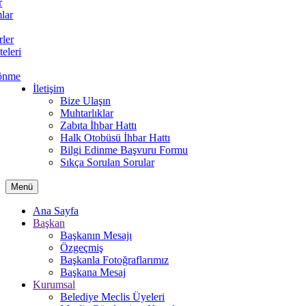
r
lar
rler
teleri
önme
İletişim
Bize Ulaşın
Muhtarlıklar
Zabıta İhbar Hattı
Halk Otobüsü İhbar Hattı
Bilgi Edinme Başvuru Formu
Sıkça Sorulan Sorular
Menü
Ana Sayfa
Başkan
Başkanın Mesajı
Özgeçmiş
Başkanla Fotoğraflarımız
Başkana Mesaj
Kurumsal
Belediye Meclis Üyeleri