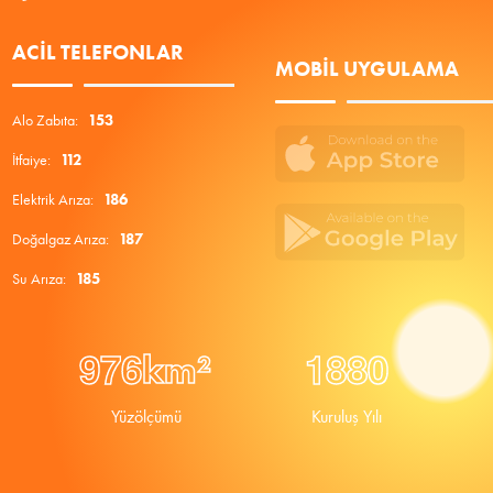
ACIL TELEFONLAR
MOBIL UYGULAMA
Alo Zabıta:
153
İtfaiye:
112
Elektrik Arıza:
186
Doğalgaz Arıza:
187
Su Arıza:
185
9
7
6
1
8
8
0
km²
Yüzölçümü
Kuruluş Yılı