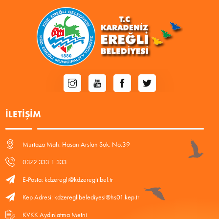
İLETIŞIM
Murtaza Mah. Hasan Arslan Sok. No:39
0372 333 1 333
E-Posta: kdzeregli@kdzeregli.bel.tr
Kep Adresi: kdzereglibelediyesi@hs01.kep.tr
KVKK Aydınlatma Metni