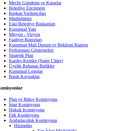
Meclis Gündemi ve Kararlar
Belediye Encümeni
Başkan Yardımcıları
Müdürlükler
Eski Belediye Başkanları
Kurumsal Yapı
Misyon - Vizyon
Faaliyet Raporları
Kurumsal Mali Durum ve Beklenti Raporu
Performans Göstergeleri
Stratejik Plan
Kardeş Kentler (Sister Cities)
Üyelik Bulunan Birlikler
Kurumsal Logolar
Basılı Kaynaklar
omisyonlar
Plan ve Bütçe Komisyonu
İmar Komisyonu
Hukuk Komisyonu
Etik Komisyonu
Arabuluculuk Komisyonu
Hizmetler
Fen İşleri Müdürlüğü