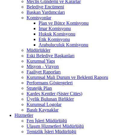
Meclis Gündemi ve Kararlar
Belediye Encümeni
Başkan Yardımcıları
Komisyonlar
Plan ve Bütçe Komisyonu
İmar Komisyonu
Hukuk Komisyonu
Etik Komisyonu
Arabuluculuk Komisyonu
Müdürlükler
Eski Belediye Başkanları
Kurumsal Yapı
Misyon - Vizyon
Faaliyet Raporları
Kurumsal Mali Durum ve Beklenti Raporu
Performans Göstergeleri
Stratejik Plan
Kardeş Kentler (Sister Cities)
Üyelik Bulunan Birlikler
Kurumsal Logolar
Basılı Kaynaklar
Hizmetler
Fen İşleri Müdürlüğü
Ulaşım Hizmetleri Müdürlüğü
Temizlik İşleri Müdürlüğü