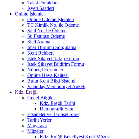
Taksi Durakları
İşyeri Saatleri
Online İşlemler
Online Ödeme İşlemleri
TC Kimlik No. ile Ödeme
Sicil No. İle Ödeme
Su Faturası Ödeme
Sicil Arama
İmar Durumu Sorgulama
Kent Rehberi
İstek Şikayet Takip Formu
İstek Şikayet Bildirim Formu
Nöbetçi Eczaneler
Online Hava Kalitesi
Bulut Kent Bilgi Sistemi
Vatandaş Memnuniyet Anketi
Kdz. Ereğli
Genel Bilgiler
Kdz. Ereğli Tarihi
Demografik Yapı
Efsaneler ve Tarihsel Süreç
Tarihi Yerler
Mağaralar
Müzeler
Kdz. Ereğli Belediyesi Kent Müzesi