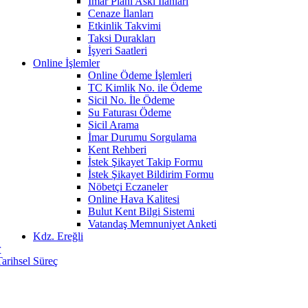
İmar Planı Askı İlanları
Cenaze İlanları
Etkinlik Takvimi
Taksi Durakları
İşyeri Saatleri
Online İşlemler
Online Ödeme İşlemleri
TC Kimlik No. ile Ödeme
Sicil No. İle Ödeme
Su Faturası Ödeme
Sicil Arama
İmar Durumu Sorgulama
Kent Rehberi
İstek Şikayet Takip Formu
İstek Şikayet Bildirim Formu
Nöbetçi Eczaneler
Online Hava Kalitesi
Bulut Kent Bilgi Sistemi
Vatandaş Memnuniyet Anketi
Kdz. Ereğli
r
Tarihsel Süreç