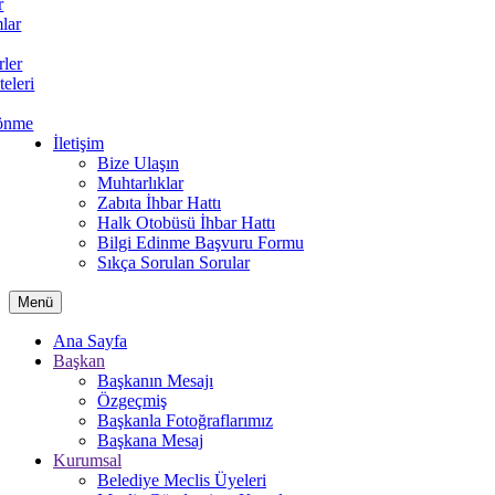
r
lar
rler
teleri
önme
İletişim
Bize Ulaşın
Muhtarlıklar
Zabıta İhbar Hattı
Halk Otobüsü İhbar Hattı
Bilgi Edinme Başvuru Formu
Sıkça Sorulan Sorular
Menü
Ana Sayfa
Başkan
Başkanın Mesajı
Özgeçmiş
Başkanla Fotoğraflarımız
Başkana Mesaj
Kurumsal
Belediye Meclis Üyeleri