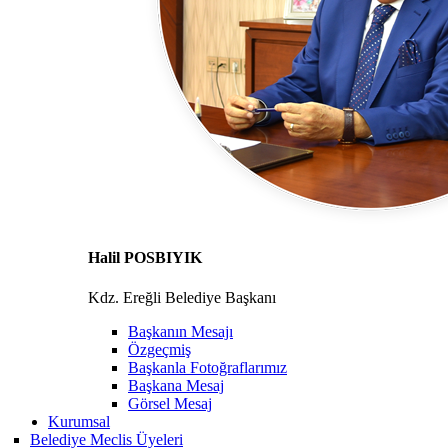
Halil POSBIYIK
Kdz. Ereğli Belediye Başkanı
Başkanın Mesajı
Özgeçmiş
Başkanla Fotoğraflarımız
Başkana Mesaj
Görsel Mesaj
Kurumsal
Belediye Meclis Üyeleri