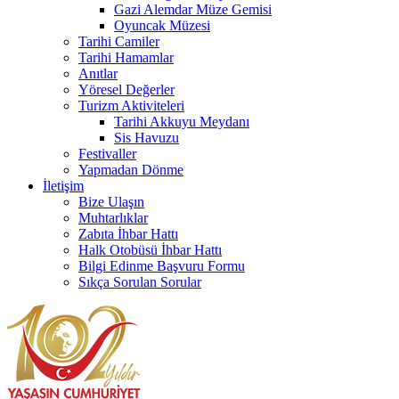
Gazi Alemdar Müze Gemisi
Oyuncak Müzesi
Tarihi Camiler
Tarihi Hamamlar
Anıtlar
Yöresel Değerler
Turizm Aktiviteleri
Tarihi Akkuyu Meydanı
Sis Havuzu
Festivaller
Yapmadan Dönme
İletişim
Bize Ulaşın
Muhtarlıklar
Zabıta İhbar Hattı
Halk Otobüsü İhbar Hattı
Bilgi Edinme Başvuru Formu
Sıkça Sorulan Sorular