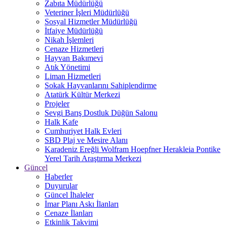
Zabıta Müdürlüğü
Veteriner İşleri Müdürlüğü
Sosyal Hizmetler Müdürlüğü
İtfaiye Müdürlüğü
Nikah İşlemleri
Cenaze Hizmetleri
Hayvan Bakımevi
Atık Yönetimi
Liman Hizmetleri
Sokak Hayvanlarını Sahiplendirme
Atatürk Kültür Merkezi
Projeler
Sevgi Barış Dostluk Düğün Salonu
Halk Kafe
Cumhuriyet Halk Evleri
SBD Plaj ve Mesire Alanı
Karadeniz Ereğli Wolfram Hoepfner Herakleia Pontike
Yerel Tarih Araştırma Merkezi
Güncel
Haberler
Duyurular
Güncel İhaleler
İmar Planı Askı İlanları
Cenaze İlanları
Etkinlik Takvimi