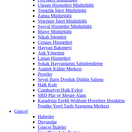
Ulaşım Hizmetleri Müdürlüğü
Temizlik İşleri Müdürlüğü
Zabıta Müdürlüğü
Veteriner İşleri Müdürlüğü
Sosyal Hizmetler Müdürlüğü
İtfaiye Müdürlüğü
Nikah İşlemleri
Cenaze Hizmetleri
Hayvan Bakımevi
Atık Yönetimi
Liman Hizmetleri
Sokak Hayvanlarını Sahiplendirme
Atatürk Kültür Merkezi
Projeler
Sevgi Barış Dostluk Düğün Salonu
Halk Kafe
Cumhuriyet Halk Evleri
SBD Plaj ve Mesire Alanı
Karadeniz Ereğli Wolfram Hoepfner Herakleia
Pontike Yerel Tarih Araştırma Merkezi
Güncel
Haberler
Duyurular
Güncel İhaleler