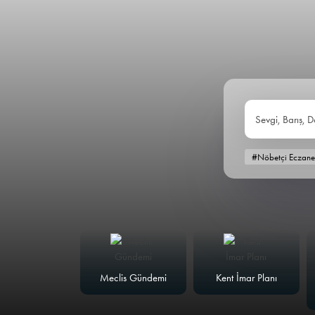
Sevgi, Barış, D
#Nöbetçi Eczane
alk Masası
Meclis Gündemi
Kent İmar Planı