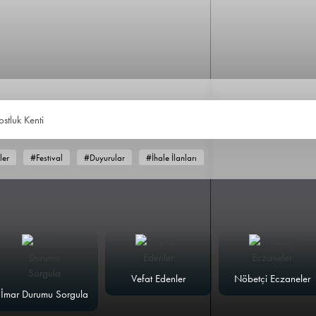
ostluk Kenti
ler
#Festival
#Duyurular
#İhale İlanları
Vefat Edenler
Nöbetçi Eczaneler
İmar Durumu Sorgula