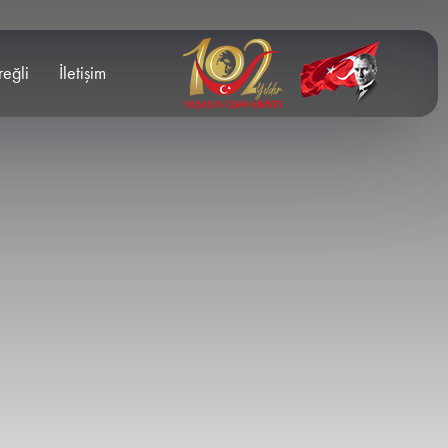
reğli
İletişim