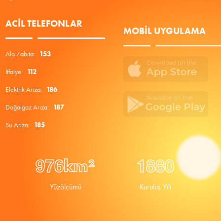
ACIL TELEFONLAR
MOBIL UYGULAMA
Alo Zabıta:
153
İtfaiye:
112
Elektrik Arıza:
186
Doğalgaz Arıza:
187
Su Arıza:
185
9
7
6
1
8
8
0
km²
Yüzölçümü
Kuruluş Yılı