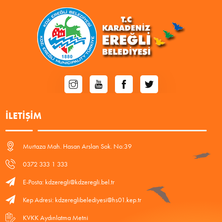
İLETIŞIM
Murtaza Mah. Hasan Arslan Sok. No:39
0372 333 1 333
E-Posta: kdzeregli@kdzeregli.bel.tr
Kep Adresi: kdzereglibelediyesi@hs01.kep.tr
KVKK Aydınlatma Metni