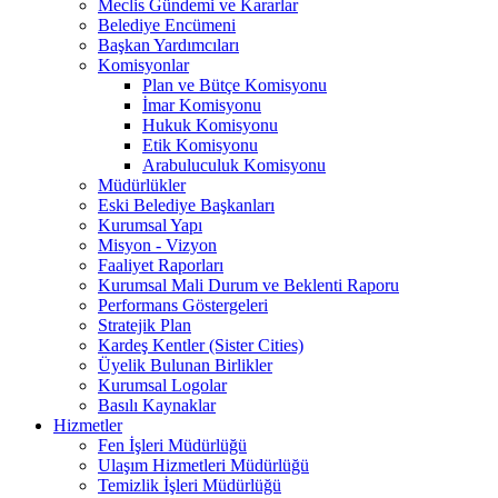
Meclis Gündemi ve Kararlar
Belediye Encümeni
Başkan Yardımcıları
Komisyonlar
Plan ve Bütçe Komisyonu
İmar Komisyonu
Hukuk Komisyonu
Etik Komisyonu
Arabuluculuk Komisyonu
Müdürlükler
Eski Belediye Başkanları
Kurumsal Yapı
Misyon - Vizyon
Faaliyet Raporları
Kurumsal Mali Durum ve Beklenti Raporu
Performans Göstergeleri
Stratejik Plan
Kardeş Kentler (Sister Cities)
Üyelik Bulunan Birlikler
Kurumsal Logolar
Basılı Kaynaklar
Hizmetler
Fen İşleri Müdürlüğü
Ulaşım Hizmetleri Müdürlüğü
Temizlik İşleri Müdürlüğü