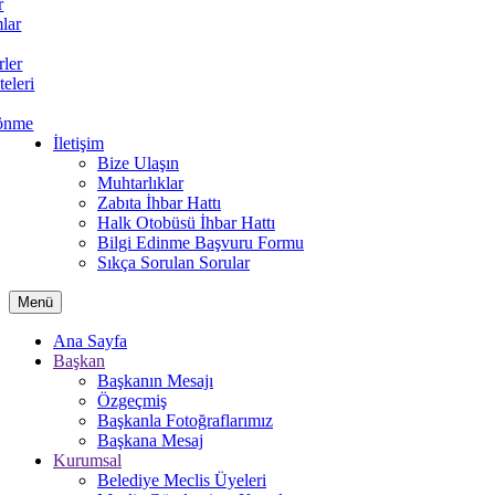
r
lar
rler
teleri
önme
İletişim
Bize Ulaşın
Muhtarlıklar
Zabıta İhbar Hattı
Halk Otobüsü İhbar Hattı
Bilgi Edinme Başvuru Formu
Sıkça Sorulan Sorular
Menü
Ana Sayfa
Başkan
Başkanın Mesajı
Özgeçmiş
Başkanla Fotoğraflarımız
Başkana Mesaj
Kurumsal
Belediye Meclis Üyeleri