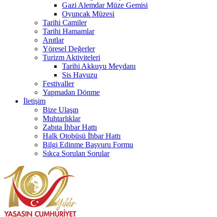
Gazi Alemdar Müze Gemisi
Oyuncak Müzesi
Tarihi Camiler
Tarihi Hamamlar
Anıtlar
Yöresel Değerler
Turizm Aktiviteleri
Tarihi Akkuyu Meydanı
Sis Havuzu
Festivaller
Yapmadan Dönme
İletişim
Bize Ulaşın
Muhtarlıklar
Zabıta İhbar Hattı
Halk Otobüsü İhbar Hattı
Bilgi Edinme Başvuru Formu
Sıkça Sorulan Sorular