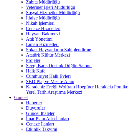
Zabıta Müdürlüğü
Veteriner İşleri Müdürlüğü
Sosyal Hizmetler Müdürlüğü
İtfaiye Müdürlüğü
Nikah İşlemleri
Cenaze Hizmetleri
Hayvan Bakımevi
Atık Yönetimi
Liman Hizmetleri
Sokak Hayvanlarını Sahiplendirme
Atatürk Kültür Merkezi
Projeler
Sevgi Barış Dostluk Düğün Salonu
Halk Kafe
Cumhuriyet Halk Evleri
SBD Plaj ve Mesire Alanı
Karadeniz Ereğli Wolfram Hoepfner Herakleia Pontike
Yerel Tarih Araştırma Merkezi
Güncel
Haberler
Duyurular
Güncel İhaleler
İmar Planı Askı İlanları
Cenaze İlanları
Etkinlik Takvimi