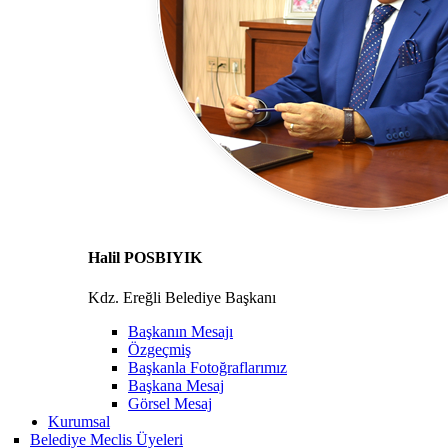
Halil POSBIYIK
Kdz. Ereğli Belediye Başkanı
Başkanın Mesajı
Özgeçmiş
Başkanla Fotoğraflarımız
Başkana Mesaj
Görsel Mesaj
Kurumsal
Belediye Meclis Üyeleri