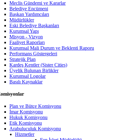
Meclis Gündemi ve Kararlar
Belediye Encümeni
Başkan Yardımcıları
Müdürlükler
Eski Belediye Başkanları
Kurumsal Yapı
Misyon - Vizyon
Faaliyet Raporları
Kurumsal Mali Durum ve Beklenti Raporu
Performans Göstergeleri
Stratejik Plan
Kardeş Kentler (Sister Cities)
Üyelik Bulunan Birlikler
Kurumsal Logolar
Basılı Kaynaklar
omisyonlar
Plan ve Bütçe Komisyonu
İmar Komisyonu
Hukuk Komisyonu
Etik Komisyonu
Arabuluculuk Komisyonu
Hizmetler
Fen İşleri Müdürlüğü