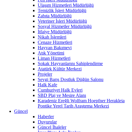
Ulaşım Hizmetleri Müdürlüğü
Temizlik İşleri Müdürlüğü
Zabıta Müdürlüğü
Veteriner İşleri Müdürlüğü
Sosyal Hizmetler Müdürlüğü
İtfaiye Müdürlüğü
Nikah İşlemleri
Cenaze Hizmetleri
Hayvan Bakımevi
Atık Yönetimi
Liman Hizmetleri
Sokak Hayvanlarını Sahiplendirme
Atatürk Kültür Merkezi
Projeler
Sevgi Barış Dostluk Düğün Salonu
Halk Kafe
Cumhuriyet Halk Evleri
SBD Plaj ve Mesire Alanı
Karadeniz Ereğli Wolfram Hoepfner Herakleia
Pontike Yerel Tarih Araştırma Merkezi
Güncel
Haberler
Duyurular
Güncel İhaleler