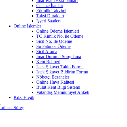
İmar Planı Askı İlanları
Cenaze İlanları
Etkinlik Takvimi
Taksi Durakları
İşyeri Saatleri
Online İşlemler
Online Ödeme İşlemleri
TC Kimlik No. ile Ödeme
Sicil No. İle Ödeme
Su Faturası Ödeme
Sicil Arama
İmar Durumu Sorgulama
Kent Rehberi
İstek Şikayet Takip Formu
İstek Şikayet Bildirim Formu
Nöbetçi Eczaneler
Online Hava Kalitesi
Bulut Kent Bilgi Sistemi
Vatandaş Memnuniyet Anketi
Kdz. Ereğli
r
Tarihsel Süreç