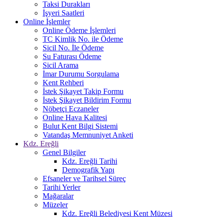
Taksi Durakları
İşyeri Saatleri
Online İşlemler
Online Ödeme İşlemleri
TC Kimlik No. ile Ödeme
Sicil No. İle Ödeme
Su Faturası Ödeme
Sicil Arama
İmar Durumu Sorgulama
Kent Rehberi
İstek Şikayet Takip Formu
İstek Şikayet Bildirim Formu
Nöbetçi Eczaneler
Online Hava Kalitesi
Bulut Kent Bilgi Sistemi
Vatandaş Memnuniyet Anketi
Kdz. Ereğli
Genel Bilgiler
Kdz. Ereğli Tarihi
Demografik Yapı
Efsaneler ve Tarihsel Süreç
Tarihi Yerler
Mağaralar
Müzeler
Kdz. Ereğli Belediyesi Kent Müzesi