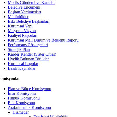
Meclis Gündemi ve Kararlar
Belediye Encümeni
Başkan Yardımcıları
Müdürlükler
Eski Belediye Başkanları
Kurumsal Yapı
Misyon - Vizyon
Faaliyet Raporları
Kurumsal Mali Durum ve Beklenti Raporu
Performans Göstergeleri
Stratejik Plan
Kardeş Kentler (Sister Cities)
Üyelik Bulunan Birlikler
Kurumsal Logolar
Basılı Kaynaklar
omisyonlar
Plan ve Bütçe Komisyonu
İmar Komisyonu
Hukuk Komisyonu
Etik Komisyonu
Arabuluculuk Komisyonu
Hizmetler
Fen İşleri Müdürlüğü