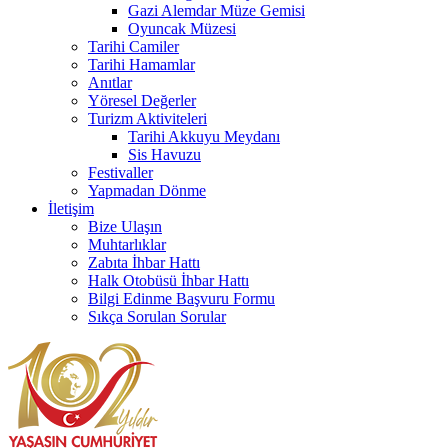
Gazi Alemdar Müze Gemisi
Oyuncak Müzesi
Tarihi Camiler
Tarihi Hamamlar
Anıtlar
Yöresel Değerler
Turizm Aktiviteleri
Tarihi Akkuyu Meydanı
Sis Havuzu
Festivaller
Yapmadan Dönme
İletişim
Bize Ulaşın
Muhtarlıklar
Zabıta İhbar Hattı
Halk Otobüsü İhbar Hattı
Bilgi Edinme Başvuru Formu
Sıkça Sorulan Sorular