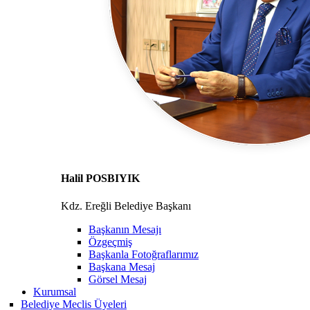
Halil POSBIYIK
Kdz. Ereğli Belediye Başkanı
Başkanın Mesajı
Özgeçmiş
Başkanla Fotoğraflarımız
Başkana Mesaj
Görsel Mesaj
Kurumsal
Belediye Meclis Üyeleri