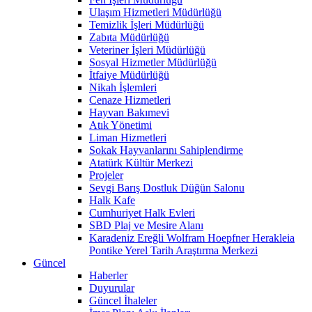
Ulaşım Hizmetleri Müdürlüğü
Temizlik İşleri Müdürlüğü
Zabıta Müdürlüğü
Veteriner İşleri Müdürlüğü
Sosyal Hizmetler Müdürlüğü
İtfaiye Müdürlüğü
Nikah İşlemleri
Cenaze Hizmetleri
Hayvan Bakımevi
Atık Yönetimi
Liman Hizmetleri
Sokak Hayvanlarını Sahiplendirme
Atatürk Kültür Merkezi
Projeler
Sevgi Barış Dostluk Düğün Salonu
Halk Kafe
Cumhuriyet Halk Evleri
SBD Plaj ve Mesire Alanı
Karadeniz Ereğli Wolfram Hoepfner Herakleia
Pontike Yerel Tarih Araştırma Merkezi
Güncel
Haberler
Duyurular
Güncel İhaleler