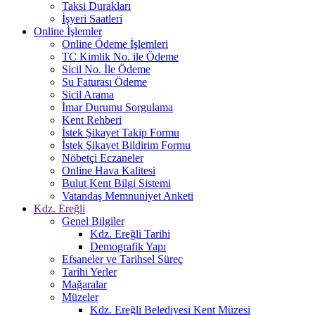
Taksi Durakları
İşyeri Saatleri
Online İşlemler
Online Ödeme İşlemleri
TC Kimlik No. ile Ödeme
Sicil No. İle Ödeme
Su Faturası Ödeme
Sicil Arama
İmar Durumu Sorgulama
Kent Rehberi
İstek Şikayet Takip Formu
İstek Şikayet Bildirim Formu
Nöbetçi Eczaneler
Online Hava Kalitesi
Bulut Kent Bilgi Sistemi
Vatandaş Memnuniyet Anketi
Kdz. Ereğli
Genel Bilgiler
Kdz. Ereğli Tarihi
Demografik Yapı
Efsaneler ve Tarihsel Süreç
Tarihi Yerler
Mağaralar
Müzeler
Kdz. Ereğli Belediyesi Kent Müzesi