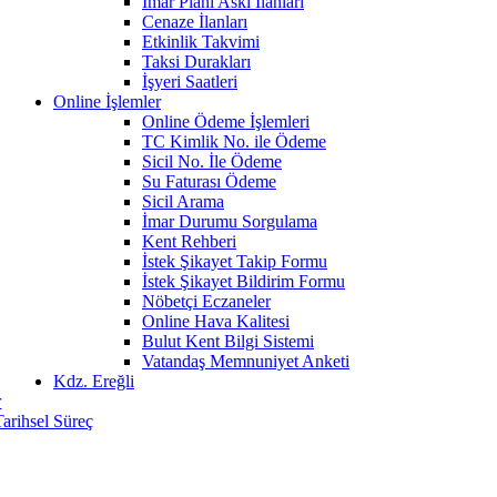
İmar Planı Askı İlanları
Cenaze İlanları
Etkinlik Takvimi
Taksi Durakları
İşyeri Saatleri
Online İşlemler
Online Ödeme İşlemleri
TC Kimlik No. ile Ödeme
Sicil No. İle Ödeme
Su Faturası Ödeme
Sicil Arama
İmar Durumu Sorgulama
Kent Rehberi
İstek Şikayet Takip Formu
İstek Şikayet Bildirim Formu
Nöbetçi Eczaneler
Online Hava Kalitesi
Bulut Kent Bilgi Sistemi
Vatandaş Memnuniyet Anketi
Kdz. Ereğli
r
Tarihsel Süreç