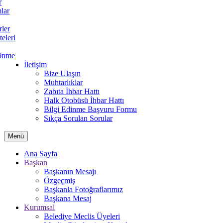
r
lar
rler
teleri
önme
İletişim
Bize Ulaşın
Muhtarlıklar
Zabıta İhbar Hattı
Halk Otobüsü İhbar Hattı
Bilgi Edinme Başvuru Formu
Sıkça Sorulan Sorular
Menü
Ana Sayfa
Başkan
Başkanın Mesajı
Özgeçmiş
Başkanla Fotoğraflarımız
Başkana Mesaj
Kurumsal
Belediye Meclis Üyeleri