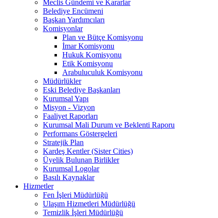
Meclis Gündemi ve Kararlar
Belediye Encümeni
Başkan Yardımcıları
Komisyonlar
Plan ve Bütçe Komisyonu
İmar Komisyonu
Hukuk Komisyonu
Etik Komisyonu
Arabuluculuk Komisyonu
Müdürlükler
Eski Belediye Başkanları
Kurumsal Yapı
Misyon - Vizyon
Faaliyet Raporları
Kurumsal Mali Durum ve Beklenti Raporu
Performans Göstergeleri
Stratejik Plan
Kardeş Kentler (Sister Cities)
Üyelik Bulunan Birlikler
Kurumsal Logolar
Basılı Kaynaklar
Hizmetler
Fen İşleri Müdürlüğü
Ulaşım Hizmetleri Müdürlüğü
Temizlik İşleri Müdürlüğü