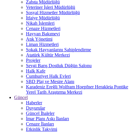
Zabıta Müdürlüğü
Veteriner İşleri Müdürlüğü
Sosyal Hizmetler Müdürlüğü
İtfaiye Müdürlüğü
Nikah İşlemleri
Cenaze Hizmetleri
Hayvan Bakımevi
Atık Yönetimi
Liman Hizmetleri
Sokak Hayvanlarını Sahiplendirme
Atatürk Kültür Merkezi
Projeler
Sevgi Barış Dostluk Düğün Salonu
Halk Kafe
Cumhuriyet Halk Evleri
SBD Plaj ve Mesire Alanı
Karadeniz Ereğli Wolfram Hoepfner Herakleia Pontike
Yerel Tarih Araştırma Merkezi
Güncel
Haberler
Duyurular
Güncel İhaleler
İmar Planı Askı İlanları
Cenaze İlanları
Etkinlik Takvimi