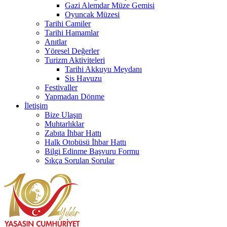
Gazi Alemdar Müze Gemisi
Oyuncak Müzesi
Tarihi Camiler
Tarihi Hamamlar
Anıtlar
Yöresel Değerler
Turizm Aktiviteleri
Tarihi Akkuyu Meydanı
Sis Havuzu
Festivaller
Yapmadan Dönme
İletişim
Bize Ulaşın
Muhtarlıklar
Zabıta İhbar Hattı
Halk Otobüsü İhbar Hattı
Bilgi Edinme Başvuru Formu
Sıkça Sorulan Sorular