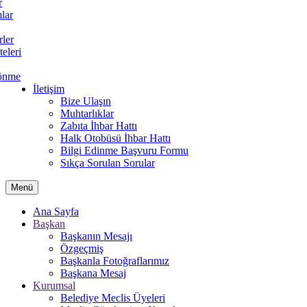
r
lar
rler
teleri
önme
İletişim
Bize Ulaşın
Muhtarlıklar
Zabıta İhbar Hattı
Halk Otobüsü İhbar Hattı
Bilgi Edinme Başvuru Formu
Sıkça Sorulan Sorular
Menü
Ana Sayfa
Başkan
Başkanın Mesajı
Özgeçmiş
Başkanla Fotoğraflarımız
Başkana Mesaj
Kurumsal
Belediye Meclis Üyeleri