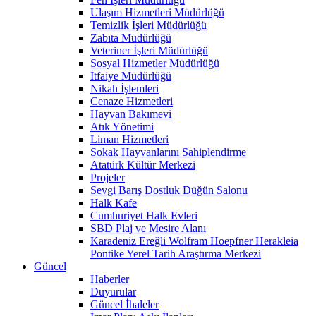
Ulaşım Hizmetleri Müdürlüğü
Temizlik İşleri Müdürlüğü
Zabıta Müdürlüğü
Veteriner İşleri Müdürlüğü
Sosyal Hizmetler Müdürlüğü
İtfaiye Müdürlüğü
Nikah İşlemleri
Cenaze Hizmetleri
Hayvan Bakımevi
Atık Yönetimi
Liman Hizmetleri
Sokak Hayvanlarını Sahiplendirme
Atatürk Kültür Merkezi
Projeler
Sevgi Barış Dostluk Düğün Salonu
Halk Kafe
Cumhuriyet Halk Evleri
SBD Plaj ve Mesire Alanı
Karadeniz Ereğli Wolfram Hoepfner Herakleia
Pontike Yerel Tarih Araştırma Merkezi
Güncel
Haberler
Duyurular
Güncel İhaleler