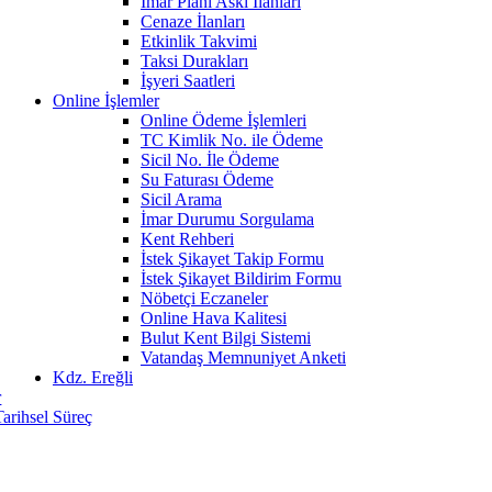
İmar Planı Askı İlanları
Cenaze İlanları
Etkinlik Takvimi
Taksi Durakları
İşyeri Saatleri
Online İşlemler
Online Ödeme İşlemleri
TC Kimlik No. ile Ödeme
Sicil No. İle Ödeme
Su Faturası Ödeme
Sicil Arama
İmar Durumu Sorgulama
Kent Rehberi
İstek Şikayet Takip Formu
İstek Şikayet Bildirim Formu
Nöbetçi Eczaneler
Online Hava Kalitesi
Bulut Kent Bilgi Sistemi
Vatandaş Memnuniyet Anketi
Kdz. Ereğli
r
Tarihsel Süreç