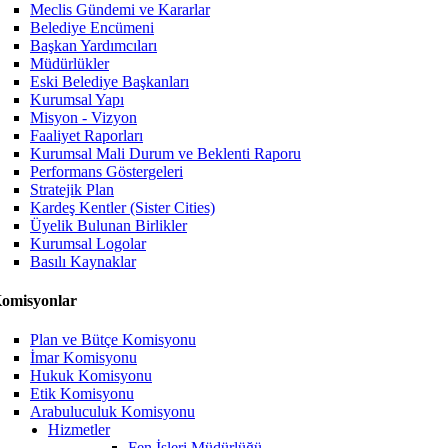
Meclis Gündemi ve Kararlar
Belediye Encümeni
Başkan Yardımcıları
Müdürlükler
Eski Belediye Başkanları
Kurumsal Yapı
Misyon - Vizyon
Faaliyet Raporları
Kurumsal Mali Durum ve Beklenti Raporu
Performans Göstergeleri
Stratejik Plan
Kardeş Kentler (Sister Cities)
Üyelik Bulunan Birlikler
Kurumsal Logolar
Basılı Kaynaklar
omisyonlar
Plan ve Bütçe Komisyonu
İmar Komisyonu
Hukuk Komisyonu
Etik Komisyonu
Arabuluculuk Komisyonu
Hizmetler
Fen İşleri Müdürlüğü