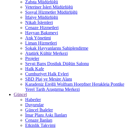
Zabıta Müdürlüğü
Veteriner İşleri Müdürlüğü
Sosyal Hizmetler Müdürlüğü
İtfaiye Müdürlüğü
Nikah İşlemleri
Cenaze Hizmetleri
Hayvan Bakımevi
Atık Yönetimi
Liman Hizmetleri
Sokak Hayvanlarını Sahiplendirme
Atatürk Kültür Merkezi
Projeler
Sevgi Barış Dostluk Düğün Salonu
Halk Kafe
Cumhuriyet Halk Evleri
SBD Plaj ve Mesire Alanı
Karadeniz Ereğli Wolfram Hoepfner Herakleia Pontike
Yerel Tarih Araştırma Merkezi
Güncel
Haberler
Duyurular
Güncel İhaleler
İmar Planı Askı İlanları
Cenaze İlanları
Etkinlik Takvimi