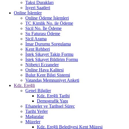
Taksi Durakları
İşyeri Saatleri
Online İşlemler
Online Ödeme İşlemleri
TC Kimlik No. ile Ödeme
Sicil No. İle Ödeme
Su Faturası Ödeme
Sicil Arama
İmar Durumu Sorgulama
Kent Rehberi
İstek Şikayet Takip Formu
İstek Şikayet Bildirim Formu
Nöbetçi Eczaneler
Online Hava Kalitesi
Bulut Kent Bilgi Sistemi
Vatandaş Memnuniyet Anketi
Kdz. Ereğli
Genel Bilgiler
Kdz. Ereğli Tarihi
Demografik Yapı
Efsaneler ve Tarihsel Süreç
Tarihi Yerler
Mağaralar
Müzeler
Kdz. Ereğli Belediyesi Kent Müzesi