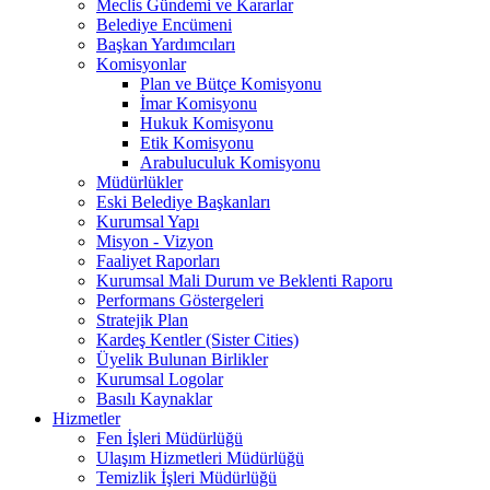
Meclis Gündemi ve Kararlar
Belediye Encümeni
Başkan Yardımcıları
Komisyonlar
Plan ve Bütçe Komisyonu
İmar Komisyonu
Hukuk Komisyonu
Etik Komisyonu
Arabuluculuk Komisyonu
Müdürlükler
Eski Belediye Başkanları
Kurumsal Yapı
Misyon - Vizyon
Faaliyet Raporları
Kurumsal Mali Durum ve Beklenti Raporu
Performans Göstergeleri
Stratejik Plan
Kardeş Kentler (Sister Cities)
Üyelik Bulunan Birlikler
Kurumsal Logolar
Basılı Kaynaklar
Hizmetler
Fen İşleri Müdürlüğü
Ulaşım Hizmetleri Müdürlüğü
Temizlik İşleri Müdürlüğü