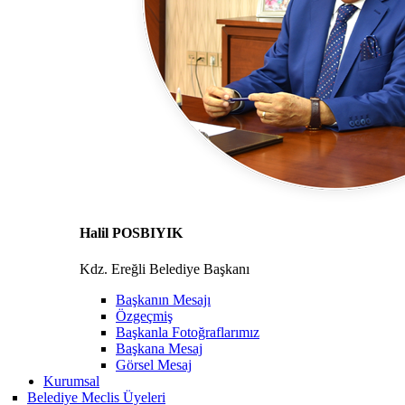
Halil POSBIYIK
Kdz. Ereğli Belediye Başkanı
Başkanın Mesajı
Özgeçmiş
Başkanla Fotoğraflarımız
Başkana Mesaj
Görsel Mesaj
Kurumsal
Belediye Meclis Üyeleri