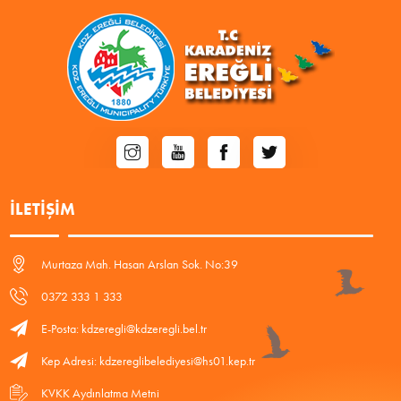
İLETIŞIM
Murtaza Mah. Hasan Arslan Sok. No:39
0372 333 1 333
E-Posta: kdzeregli@kdzeregli.bel.tr
Kep Adresi: kdzereglibelediyesi@hs01.kep.tr
KVKK Aydınlatma Metni