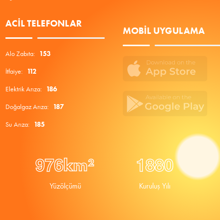
ACIL TELEFONLAR
MOBIL UYGULAMA
Alo Zabıta:
153
İtfaiye:
112
Elektrik Arıza:
186
Doğalgaz Arıza:
187
Su Arıza:
185
9
7
6
1
8
8
0
km²
Yüzölçümü
Kuruluş Yılı