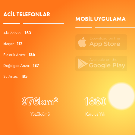
ACIL TELEFONLAR
MOBIL UYGULAMA
Alo Zabıta:
153
İtfaiye:
112
Elektrik Arıza:
186
Doğalgaz Arıza:
187
Su Arıza:
185
9
7
6
1
8
8
0
km²
Yüzölçümü
Kuruluş Yılı