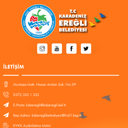
İLETIŞIM
Murtaza Mah. Hasan Arslan Sok. No:39
0372 333 1 333
E-Posta: kdzeregli@kdzeregli.bel.tr
Kep Adresi: kdzereglibelediyesi@hs01.kep.tr
KVKK Aydınlatma Metni