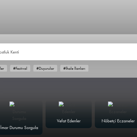
ostluk Ke
ler
#Festival
#Duyurular
#İhale İlanları
Vefat Edenler
Nöbetçi Eczaneler
İmar Durumu Sorgula