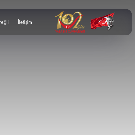
reğli
İletişim