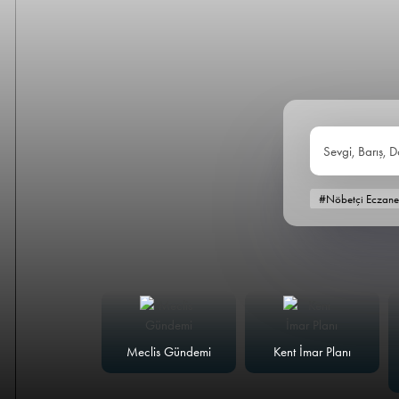
Sevgi, Barış, D
#Nöbetçi Eczane
alk Masası
Meclis Gündemi
Kent İmar Planı