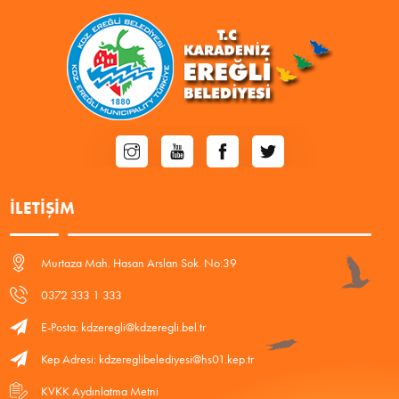
İLETIŞIM
Murtaza Mah. Hasan Arslan Sok. No:39
0372 333 1 333
E-Posta: kdzeregli@kdzeregli.bel.tr
Kep Adresi: kdzereglibelediyesi@hs01.kep.tr
KVKK Aydınlatma Metni