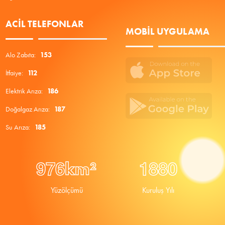
ACIL TELEFONLAR
MOBIL UYGULAMA
Alo Zabıta:
153
İtfaiye:
112
Elektrik Arıza:
186
Doğalgaz Arıza:
187
Su Arıza:
185
9
7
6
1
8
8
0
km²
Yüzölçümü
Kuruluş Yılı