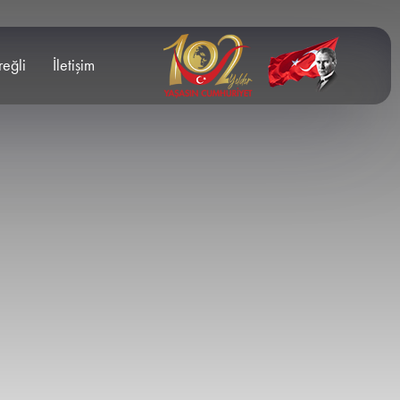
reğli
İletişim