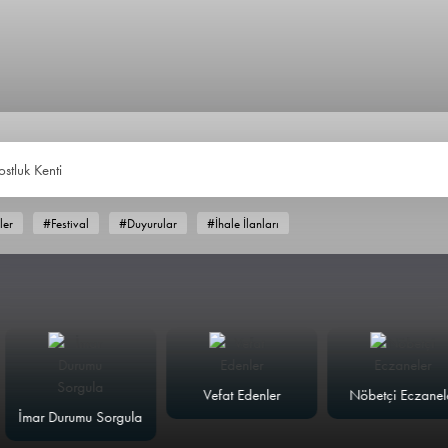
ostluk Kenti
ler
#Festival
#Duyurular
#İhale İlanları
Vefat Edenler
Nöbetçi Eczaneler
İmar Durumu Sorgula