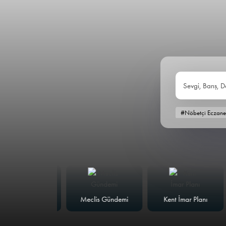
Sevgi, Barış, D
#Nöbetçi Eczane
alk Masası
Meclis Gündemi
Kent İmar Planı