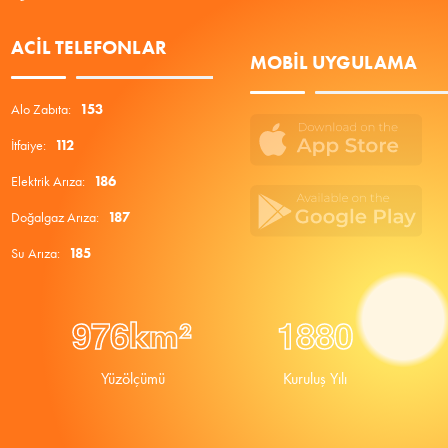
ACIL TELEFONLAR
MOBIL UYGULAMA
Alo Zabıta:
153
İtfaiye:
112
Elektrik Arıza:
186
Doğalgaz Arıza:
187
Su Arıza:
185
9
7
6
1
8
8
0
km²
Yüzölçümü
Kuruluş Yılı