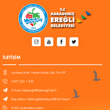
İLETIŞIM
Murtaza Mah. Hasan Arslan Sok. No:39
0372 333 1 333
E-Posta: kdzeregli@kdzeregli.bel.tr
Kep Adresi: kdzereglibelediyesi@hs01.kep.tr
KVKK Aydınlatma Metni