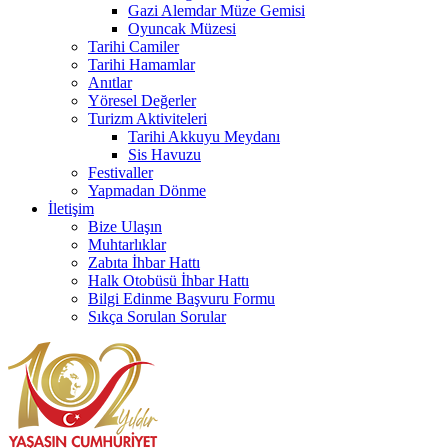
Gazi Alemdar Müze Gemisi
Oyuncak Müzesi
Tarihi Camiler
Tarihi Hamamlar
Anıtlar
Yöresel Değerler
Turizm Aktiviteleri
Tarihi Akkuyu Meydanı
Sis Havuzu
Festivaller
Yapmadan Dönme
İletişim
Bize Ulaşın
Muhtarlıklar
Zabıta İhbar Hattı
Halk Otobüsü İhbar Hattı
Bilgi Edinme Başvuru Formu
Sıkça Sorulan Sorular