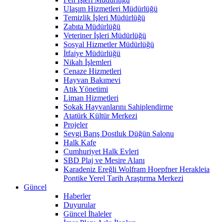
Ulaşım Hizmetleri Müdürlüğü
Temizlik İşleri Müdürlüğü
Zabıta Müdürlüğü
Veteriner İşleri Müdürlüğü
Sosyal Hizmetler Müdürlüğü
İtfaiye Müdürlüğü
Nikah İşlemleri
Cenaze Hizmetleri
Hayvan Bakımevi
Atık Yönetimi
Liman Hizmetleri
Sokak Hayvanlarını Sahiplendirme
Atatürk Kültür Merkezi
Projeler
Sevgi Barış Dostluk Düğün Salonu
Halk Kafe
Cumhuriyet Halk Evleri
SBD Plaj ve Mesire Alanı
Karadeniz Ereğli Wolfram Hoepfner Herakleia
Pontike Yerel Tarih Araştırma Merkezi
Güncel
Haberler
Duyurular
Güncel İhaleler