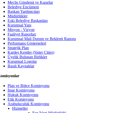
Meclis Gündemi ve Kararlar
Belediye Encümeni
Başkan Yardımcıları
Müdürlükler
Eski Belediye Başkanları
Kurumsal Yapı
Misyon - Vizyon
Faaliyet Raporları
Kurumsal Mali Durum ve Beklenti Raporu
Performans Göstergeleri
Stratejik Plan
Kardeş Kentler (Sister Cities)
Üyelik Bulunan Birlikler
Kurumsal Logolar
Basılı Kaynaklar
omisyonlar
Plan ve Bütçe Komisyonu
İmar Komisyonu
Hukuk Komisyonu
Etik Komisyonu
Arabuluculuk Komisyonu
Hizmetler
Fen İşleri Müdürlüğü