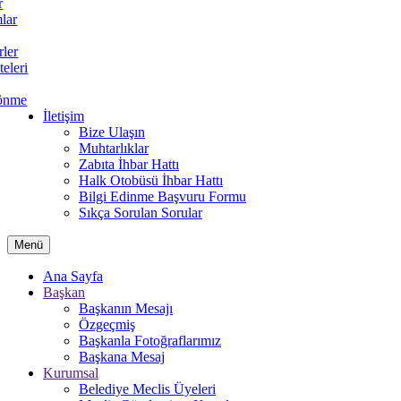
r
lar
rler
teleri
önme
İletişim
Bize Ulaşın
Muhtarlıklar
Zabıta İhbar Hattı
Halk Otobüsü İhbar Hattı
Bilgi Edinme Başvuru Formu
Sıkça Sorulan Sorular
Menü
Ana Sayfa
Başkan
Başkanın Mesajı
Özgeçmiş
Başkanla Fotoğraflarımız
Başkana Mesaj
Kurumsal
Belediye Meclis Üyeleri