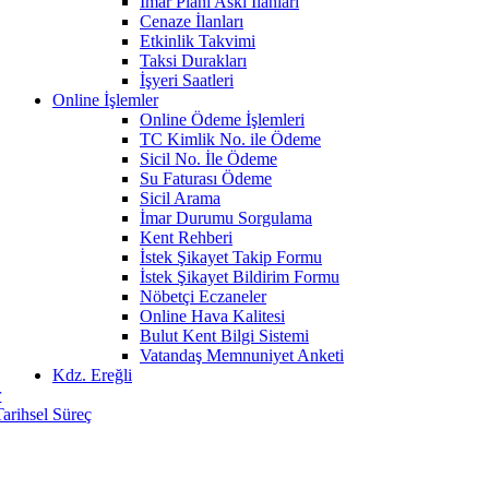
İmar Planı Askı İlanları
Cenaze İlanları
Etkinlik Takvimi
Taksi Durakları
İşyeri Saatleri
Online İşlemler
Online Ödeme İşlemleri
TC Kimlik No. ile Ödeme
Sicil No. İle Ödeme
Su Faturası Ödeme
Sicil Arama
İmar Durumu Sorgulama
Kent Rehberi
İstek Şikayet Takip Formu
İstek Şikayet Bildirim Formu
Nöbetçi Eczaneler
Online Hava Kalitesi
Bulut Kent Bilgi Sistemi
Vatandaş Memnuniyet Anketi
Kdz. Ereğli
r
Tarihsel Süreç