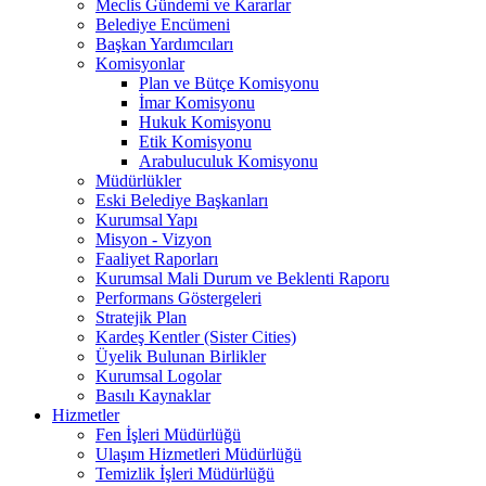
Meclis Gündemi ve Kararlar
Belediye Encümeni
Başkan Yardımcıları
Komisyonlar
Plan ve Bütçe Komisyonu
İmar Komisyonu
Hukuk Komisyonu
Etik Komisyonu
Arabuluculuk Komisyonu
Müdürlükler
Eski Belediye Başkanları
Kurumsal Yapı
Misyon - Vizyon
Faaliyet Raporları
Kurumsal Mali Durum ve Beklenti Raporu
Performans Göstergeleri
Stratejik Plan
Kardeş Kentler (Sister Cities)
Üyelik Bulunan Birlikler
Kurumsal Logolar
Basılı Kaynaklar
Hizmetler
Fen İşleri Müdürlüğü
Ulaşım Hizmetleri Müdürlüğü
Temizlik İşleri Müdürlüğü