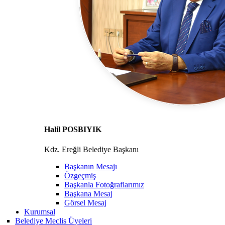
Halil POSBIYIK
Kdz. Ereğli Belediye Başkanı
Başkanın Mesajı
Özgeçmiş
Başkanla Fotoğraflarımız
Başkana Mesaj
Görsel Mesaj
Kurumsal
Belediye Meclis Üyeleri