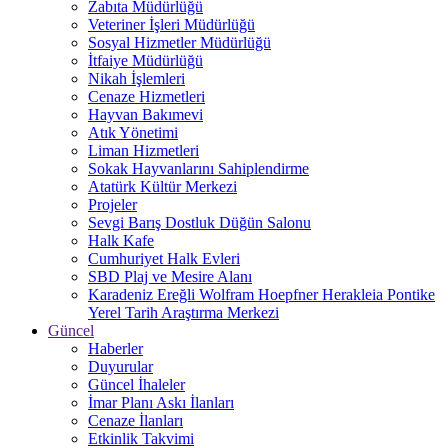
Zabıta Müdürlüğü
Veteriner İşleri Müdürlüğü
Sosyal Hizmetler Müdürlüğü
İtfaiye Müdürlüğü
Nikah İşlemleri
Cenaze Hizmetleri
Hayvan Bakımevi
Atık Yönetimi
Liman Hizmetleri
Sokak Hayvanlarını Sahiplendirme
Atatürk Kültür Merkezi
Projeler
Sevgi Barış Dostluk Düğün Salonu
Halk Kafe
Cumhuriyet Halk Evleri
SBD Plaj ve Mesire Alanı
Karadeniz Ereğli Wolfram Hoepfner Herakleia Pontike
Yerel Tarih Araştırma Merkezi
Güncel
Haberler
Duyurular
Güncel İhaleler
İmar Planı Askı İlanları
Cenaze İlanları
Etkinlik Takvimi