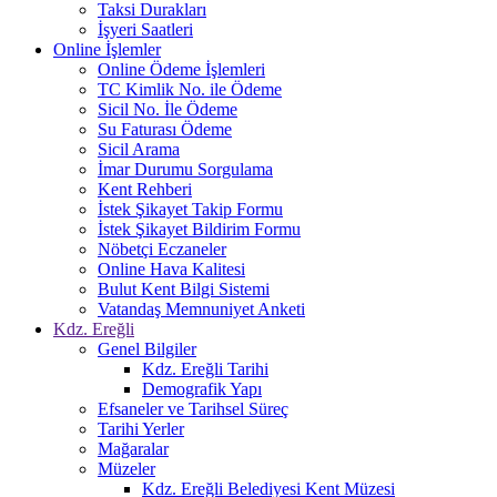
Taksi Durakları
İşyeri Saatleri
Online İşlemler
Online Ödeme İşlemleri
TC Kimlik No. ile Ödeme
Sicil No. İle Ödeme
Su Faturası Ödeme
Sicil Arama
İmar Durumu Sorgulama
Kent Rehberi
İstek Şikayet Takip Formu
İstek Şikayet Bildirim Formu
Nöbetçi Eczaneler
Online Hava Kalitesi
Bulut Kent Bilgi Sistemi
Vatandaş Memnuniyet Anketi
Kdz. Ereğli
Genel Bilgiler
Kdz. Ereğli Tarihi
Demografik Yapı
Efsaneler ve Tarihsel Süreç
Tarihi Yerler
Mağaralar
Müzeler
Kdz. Ereğli Belediyesi Kent Müzesi