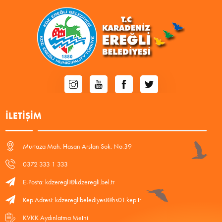
İLETIŞIM
Murtaza Mah. Hasan Arslan Sok. No:39
0372 333 1 333
E-Posta: kdzeregli@kdzeregli.bel.tr
Kep Adresi: kdzereglibelediyesi@hs01.kep.tr
KVKK Aydınlatma Metni