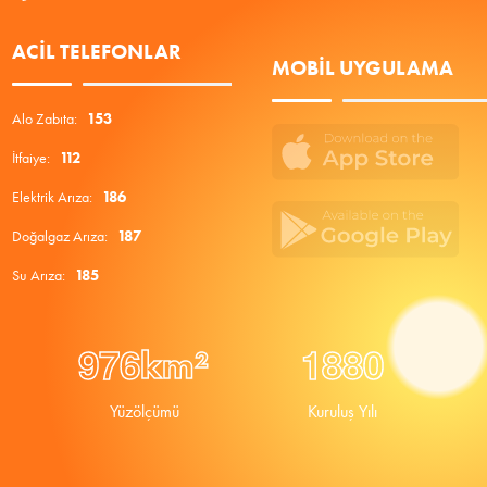
ACIL TELEFONLAR
MOBIL UYGULAMA
Alo Zabıta:
153
İtfaiye:
112
Elektrik Arıza:
186
Doğalgaz Arıza:
187
Su Arıza:
185
9
7
6
1
8
8
0
km²
Yüzölçümü
Kuruluş Yılı