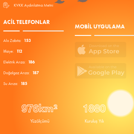
KVKK Aydınlatma Metni
ACIL TELEFONLAR
MOBIL UYGULAMA
Alo Zabıta:
153
İtfaiye:
112
Elektrik Arıza:
186
Doğalgaz Arıza:
187
Su Arıza:
185
9
7
6
1
8
8
0
km²
Yüzölçümü
Kuruluş Yılı