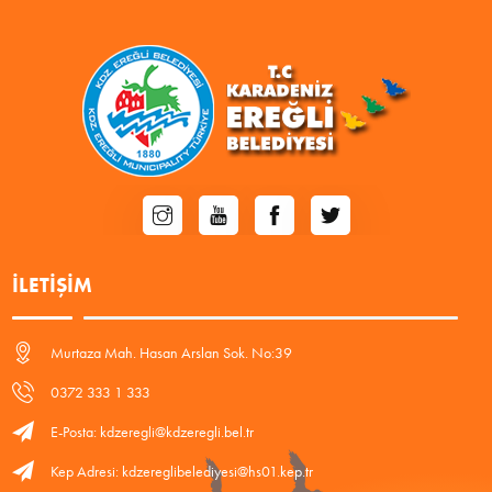
İLETIŞIM
Murtaza Mah. Hasan Arslan Sok. No:39
0372 333 1 333
E-Posta: kdzeregli@kdzeregli.bel.tr
Kep Adresi: kdzereglibelediyesi@hs01.kep.tr