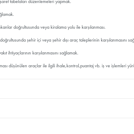
işaret tabelaları düzenlemeleri yapmak.
ağlamak.
kanlar doğrultusunda veya kiralama yolu ile karşılanması.
oğrultusunda şehir içi veya şehir dışı araç taleplerinin karşılanmasını s
kıt ihtiyaçlarının karşılanmasını sağlamak.
ı düşünülen araçlar ile ilgili ihale,kontrol,puantaj vb. iş ve işlemleri yü