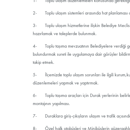
1- Toplu ulaşım düzenlemeleri konusunda gerektiğin
2- Toplu ulaşım sistemleri arasında hat planlaması
3- Toplu ulaşım hizmetlerine ilişkin Belediye Meclisin
hazırlamak ve taleplerde bulunmak.
4- Toplu taşıma mevzuatının Belediyelere verdiği gör
bulundurmak sureti ile uygulamaya dair görüşler bildir
takip etmek.
5- İlçemizde toplu ulaşım sorunları ile ilgili kurum,kur
düzenlemeleri yapmak ve yaptırmak.
6- Toplu taşıma araçları için Durak yerlerinin belirl
montajının yapılması.
7- Duraklara giriş-çıkışların ulaşım ve trafik açısın
8- Özel halk otobüsleri ve Minibüslerin güzergahları