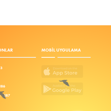
FONLAR
MOBIL UYGULAMA
53
186
za:
187