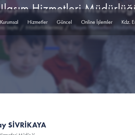
Ulaşım Hizmetleri Müdürlüğ
Kurumsal
Hizmetler
Güncel
Online İşlemler
Kdz. E
Müdürlüklerimiz
Ulaşım Hizmetleri Müdürlü
na Sayfa
ay SİVRİKAYA
Hizmetleri Müdür V.