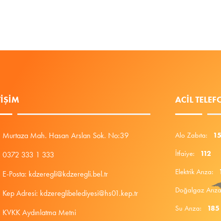
TIŞIM
ACIL TELE
Murtaza Mah. Hasan Arslan Sok. No:39
Alo Zabıta:
1
İtfaiye:
112
0372 333 1 333
Elektrik Arıza:
E-Posta: kdzeregli@kdzeregli.bel.tr
Doğalgaz Arı
Kep Adresi: kdzereglibelediyesi@hs01.kep.tr
Su Arıza:
185
KVKK Aydınlatma Metni