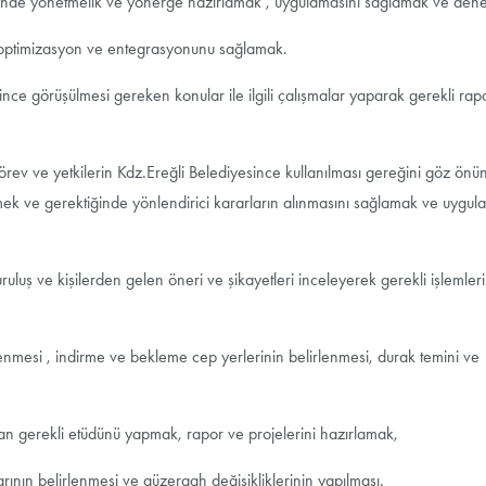
de yönetmelik ve yönerge hazırlamak , uygulamasını sağlamak ve dene
 optimizasyon ve entegrasyonunu sağlamak.
ce görüşülmesi gereken konular ile ilgili çalışmalar yaparak gerekli rapo
ev ve yetkilerin Kdz.Ereğli Belediyesince kullanılması gereğini göz önü
mek ve gerektiğinde yönlendirici kararların alınmasını sağlamak ve uygul
uluş ve kişilerden gelen öneri ve şikayetleri inceleyerek gerekli işlemler
enmesi , indirme ve bekleme cep yerlerinin belirlenmesi, durak temini ve
dan gerekli etüdünü yapmak, rapor ve projelerini hazırlamak,
nın belirlenmesi ve güzergah değişikliklerinin yapılması.