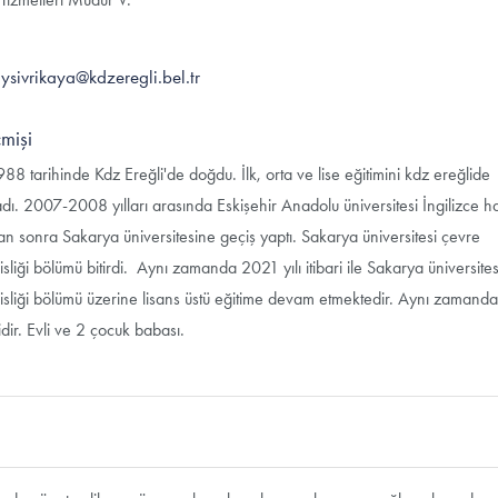
ysivrikaya@kdzeregli.bel.tr
mişi
88 tarihinde Kdz Ereğli'de doğdu. İlk, orta ve lise eğitimini kdz ereğlide
ı. 2007-2008 yılları arasında Eskişehir Anadolu üniversitesi İngilizce ha
n sonra Sakarya üniversitesine geçiş yaptı. Sakarya üniversitesi çevre
liği bölümü bitirdi. Aynı zamanda 2021 yılı itibari ile Sakarya üniversite
sliği bölümü üzerine lisans üstü eğitime devam etmektedir. Aynı zamand
idir. Evli ve 2 çocuk babası.