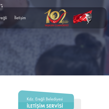
ü
reğli
İletişim
ğü