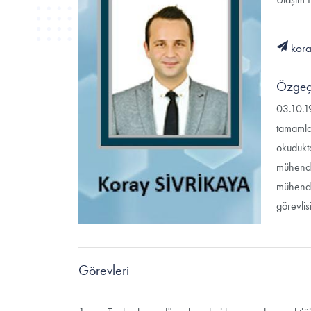
kora
Özgeç
03.10.19
tamamlad
okudukta
mühendis
mühendi
görevlis
Görevleri