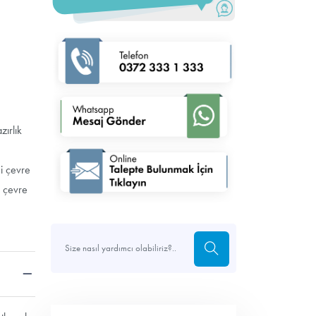
zırlık
si çevre
a çevre