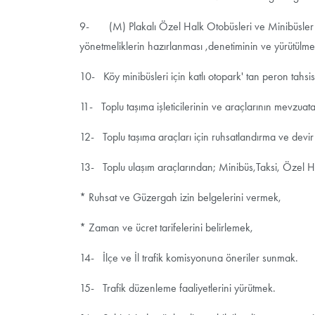
9- (M) Plakalı Özel Halk Otobüsleri ve Minibüsler , (T) P
yönetmeliklerin hazırlanması ,denetiminin ve yürütülme
10- Köy minibüsleri için katlı otopark' tan peron tahsis
11- Toplu taşıma işleticilerinin ve araçlarının mevzu
12- Toplu taşıma araçları için ruhsatlandırma ve devir 
13- Toplu ulaşım araçlarından; Minibüs,Taksi, Özel Ha
* Ruhsat ve Güzergah izin belgelerini vermek,
* Zaman ve ücret tarifelerini belirlemek,
14- İlçe ve İl trafik komisyonuna öneriler sunmak.
15- Trafik düzenleme faaliyetlerini yürütmek.