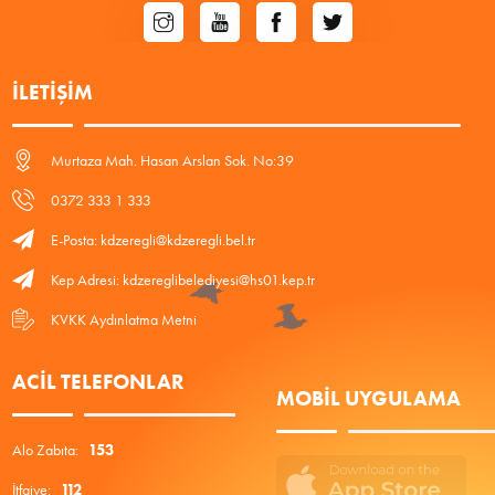
İLETIŞIM
Murtaza Mah. Hasan Arslan Sok. No:39
0372 333 1 333
E-Posta: kdzeregli@kdzeregli.bel.tr
Kep Adresi: kdzereglibelediyesi@hs01.kep.tr
KVKK Aydınlatma Metni
ACIL TELEFONLAR
MOBIL UYGULAMA
Alo Zabıta:
153
İtfaiye:
112