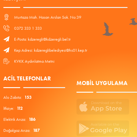
Murtaza Mah. Hasan Arslan Sok. No:39
0372 333 1 333
E-Posta: kdzeregli@kdzeregli.bel.tr
Kep Adresi: kdzereglibelediyesi@hs01.kep.tr
KVKK Aydınlatma Metni
ACIL TELEFONLAR
MOBIL UYGULAMA
Alo Zabıta:
153
İtfaiye:
112
Elektrik Arıza:
186
Doğalgaz Arıza:
187