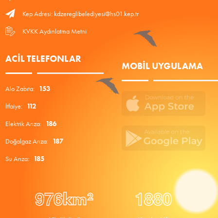
Kep Adresi: kdzereglibelediyesi@hs01.kep.tr
KVKK Aydınlatma Metni
ACIL TELEFONLAR
MOBIL UYGULAMA
Alo Zabıta:
153
İtfaiye:
112
Elektrik Arıza:
186
Doğalgaz Arıza:
187
Su Arıza:
185
9
7
6
1
8
8
0
km²