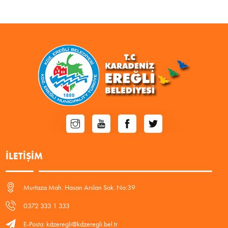
İLETIŞIM
Murtaza Mah. Hasan Arslan Sok. No:39
0372 333 1 333
E-Posta: kdzeregli@kdzeregli.bel.tr