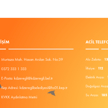
TIŞIM
ACIL TELE
Murtaza Mah. Hasan Arslan Sok. No:39
Alo Zabıta:
1
İtfaiye:
112
0372 333 1 333
Elektrik Arıza:
E-Posta: kdzeregli@kdzeregli.bel.tr
Doğalgaz Arı
Kep Adresi: kdzereglibelediyesi@hs01.kep.tr
Su Arıza:
185
KVKK Aydınlatma Metni