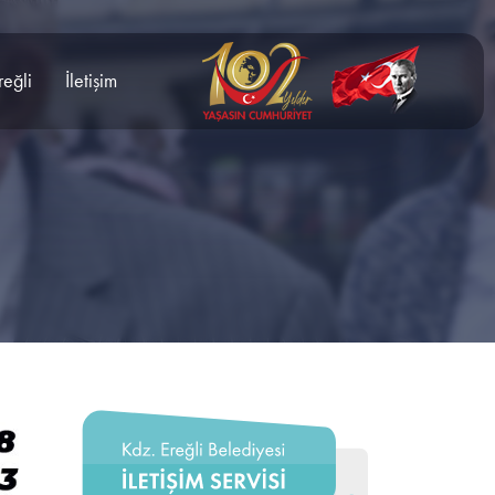
reğli
İletişim