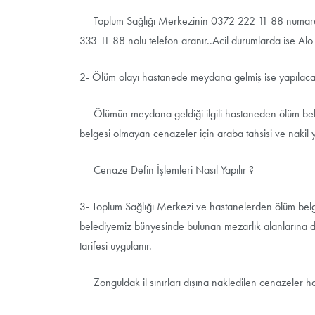
Toplum Sağlığı Merkezinin 0372 222 11 88 numaralı 
333 11 88 nolu telefon aranır..Acil durumlarda ise Alo 
2- Ölüm olayı hastanede meydana gelmiş ise yapılacak
Ölümün meydana geldiği ilgili hastaneden ölüm belges
belgesi olmayan cenazeler için araba tahsisi ve nakil 
Cenaze Defin İşlemleri Nasıl Yapılır ?
3- Toplum Sağlığı Merkezi ve hastanelerden ölüm belge
belediyemiz bünyesinde bulunan mezarlık alanlarına defn
tarifesi uygulanır.
Zonguldak il sınırları dışına nakledilen cenazeler hari