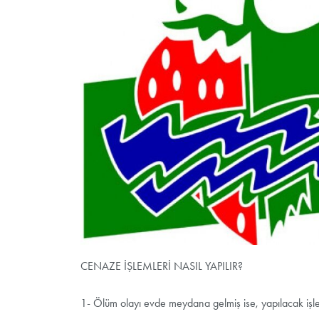
CENAZE İŞLEMLERİ NASIL YAPILIR?
1- Ölüm olayı evde meydana gelmiş ise, yapılacak işl