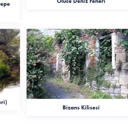
Ölüce Deniz Feneri
tepe
ri)
Bizans Kilisesi