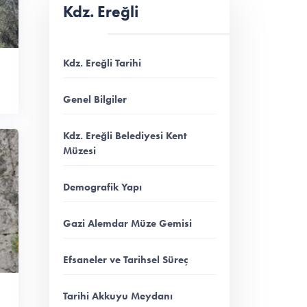
Kdz. Ereğli
Kdz. Ereğli Tarihi
Genel Bilgiler
Kdz. Ereğli Belediyesi Kent
Müzesi
Demografik Yapı
Gazi Alemdar Müze Gemisi
Efsaneler ve Tarihsel Süreç
Tarihi Akkuyu Meydanı