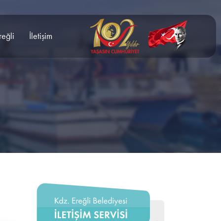
reğli
İletişim