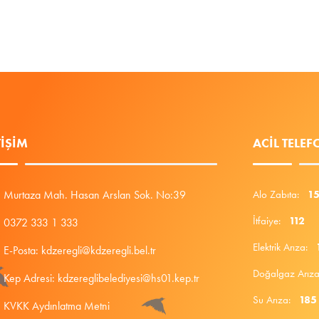
TIŞIM
ACIL TELE
Murtaza Mah. Hasan Arslan Sok. No:39
Alo Zabıta:
1
İtfaiye:
112
0372 333 1 333
Elektrik Arıza:
E-Posta: kdzeregli@kdzeregli.bel.tr
Doğalgaz Arı
Kep Adresi: kdzereglibelediyesi@hs01.kep.tr
Su Arıza:
185
KVKK Aydınlatma Metni