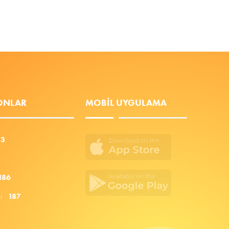
FONLAR
MOBIL UYGULAMA
53
186
za:
187