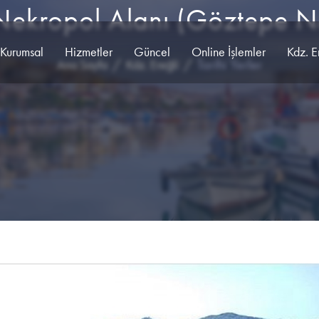
ekropol Alanı (Göztepe Ne
Kurumsal
Hizmetler
Güncel
Online İşlemler
Kdz. E
Tarihi Yerler
Ana Sayfa
Kdz. Ereğli