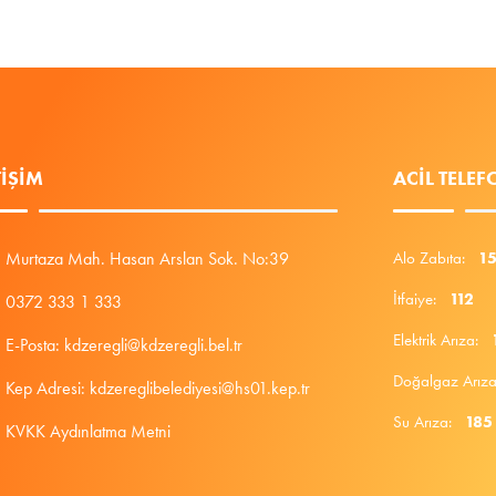
TIŞIM
ACIL TELE
Murtaza Mah. Hasan Arslan Sok. No:39
Alo Zabıta:
1
İtfaiye:
112
0372 333 1 333
Elektrik Arıza:
E-Posta: kdzeregli@kdzeregli.bel.tr
Doğalgaz Arı
Kep Adresi: kdzereglibelediyesi@hs01.kep.tr
Su Arıza:
185
KVKK Aydınlatma Metni