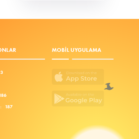
FONLAR
MOBIL UYGULAMA
53
186
za:
187