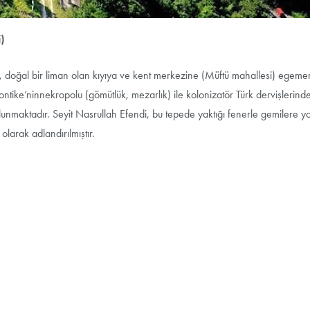
)
i, doğal bir liman olan kıyıya ve kent merkezine (Müftü mahallesi) egeme
ike’ninnekropolu (gömütlük, mezarlık) ile kolonizatör Türk dervişlerinde
lunmaktadır. Seyit Nasrullah Efendi, bu tepede yaktığı fenerle gemilere yo
larak adlandırılmıştır.