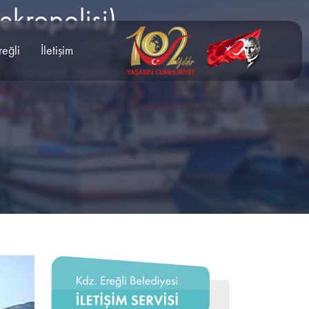
kropolisi)
reğli
İletişim