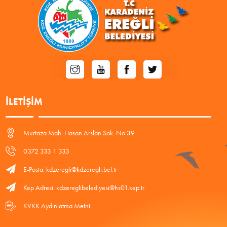
İLETIŞIM
Murtaza Mah. Hasan Arslan Sok. No:39
0372 333 1 333
E-Posta: kdzeregli@kdzeregli.bel.tr
Kep Adresi: kdzereglibelediyesi@hs01.kep.tr
KVKK Aydınlatma Metni