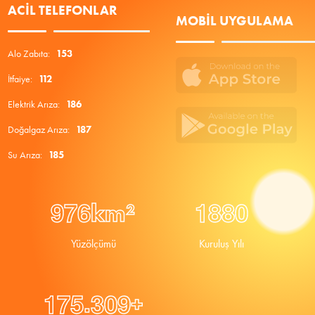
ACIL TELEFONLAR
MOBIL UYGULAMA
Alo Zabıta:
153
İtfaiye:
112
Elektrik Arıza:
186
Doğalgaz Arıza:
187
Su Arıza:
185
9
7
6
1
8
8
0
km²
Yüzölçümü
Kuruluş Yılı
.
1
7
5
3
0
9
+