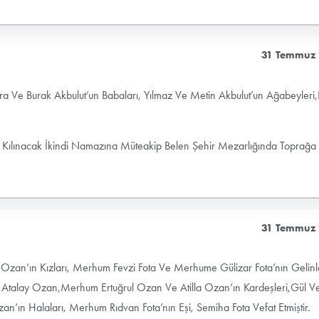
31 Temmuz
şra Ve Burak Akbulut’un Babaları, Yılmaz Ve Metin Akbulut’un Ağabeyleri
ılınacak İkindi Namazına Müteakip Belen Şehir Mezarlığında Toprağa
31 Temmuz
an’ın Kızları, Merhum Fevzi Fota Ve Merhume Gülizar Fota’nın Gelinle
m Atalay Ozan,Merhum Ertuğrul Ozan Ve Atilla Ozan’ın Kardeşleri,Gül V
an’ın Halaları, Merhum Rıdvan Fota’nın Eşi, Semiha Fota Vefat Etmiştir.