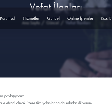
Vefat İlanları
Kurumsal
Hizmetler
Güncel
Online İşlemler
Kdz. E
Vefat İlanları
Ana Sayfa
Güncel
ten paylaşıyorum.
aile efradı olmak üzere tüm yakınlarına da sabırlar diliyorum.