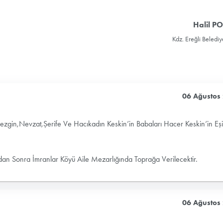
Halil P
Kdz. Ereğli Beledi
06 Ağustos
ezgin,Nevzat,Şerife Ve Hacıkadın Keskin’in Babaları Hacer Keskin’in Eş
Sonra İmranlar Köyü Aile Mezarlığında Toprağa Verilecektir.
06 Ağustos