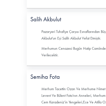
Salih Akbulut
Pazaryeri Tuhafiye Çarşısı Esnaflarından Bü
Akbulut’un Eşi Salih Akbulut Vefat Etmiştir.
Merhumun Cenazesi Bugün Hatip Camiinde K
Verilecektir.
Semiha Fota
Merhum Tacettin Ozan Ve Merhume Nimet Oz
Levent Ve Bülent Fota’nın Anneleri, Merhu
Cem Karadeniz’in Yengeleri,Ece Ve Atilla Oz