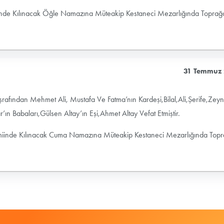
e Kılınacak Öğle Namazına Müteakip Kestaneci Mezarlığında Toprağ
31 Temmuz
rafından Mehmet Ali, Mustafa Ve Fatma’nın Kardeşi,Bilal,Ali,Şerife,Zey
ın Babaları,Gülsen Altay’ın Eşi,Ahmet Altay Vefat Etmiştir.
inde Kılınacak Cuma Namazına Müteakip Kestaneci Mezarlığında Top