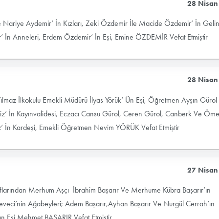
28 Nisan
Nariye Aydemir’ İn Kızları, Zeki Özdemir İle Macide Özdemir’ İn Gelinl
İn Anneleri, Erdem Özdemir’ İn Eşi, Emine ÖZDEMİR Vefat Etmiştir
28 Nisan
ılmaz İlkokulu Emekli Müdürü İlyas Yörük’ Ün Eşi, Öğretmen Ayşın Gürol
eniz’ İn Kayınvalidesi, Eczacı Cansu Gürol, Ceren Gürol, Canberk Ve Öme
’ İn Kardeşi, Emekli Öğretmen Nevim YÖRÜK Vefat Etmiştir
27 Nisan
naflarından Merhum Aşçı İbrahim Başarır Ve Merhume Kübra Başarır’ın
Deveci’nin Ağabeyleri; Adem Başarır,Ayhan Başarır Ve Nurgül Cerrah’ın
ın Eşi Mehmet BAŞARIR Vefat Etmiştir