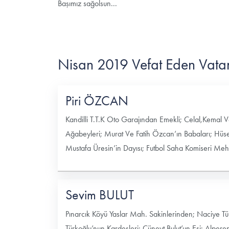
Başımız sağolsun...
Nisan 2019 Vefat Eden Vata
Piri ÖZCAN
Kandilli T.T.K Oto Garajından Emekli; Celal,Kema
Ağabeyleri; Murat Ve Fatih Özcan’ın Babaları; Hüs
Mustafa Üresin’in Dayısı; Futbol Saha Komiseri Me
Sevim BULUT
Pınarcık Köyü Yaslar Mah. Sakinlerinden; Naciye Tü
Türkoğlu’nun Kardeşleri; Cüneyt Bulut’un Eşi; Alpere