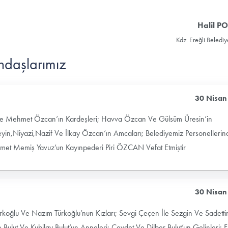
Halil P
Kdz. Ereğli Beledi
ndaşlarımız
30 Nisan
l Ve Mehmet Özcan’ın Kardeşleri; Havva Özcan Ve Gülsüm Üresin’in
eyin,Niyazi,Nazif Ve İlkay Özcan’ın Amcaları; Belediyemiz Personelleri
hmet Memiş Yavuz’un Kayınpederi Piri ÖZCAN Vefat Etmiştir
30 Nisan
rkoğlu Ve Nazım Türkoğlu’nun Kızları; Sevgi Çeçen İle Sezgin Ve Sadetti
n Bulut Ve Kubilay Bulut’un Anneleri; Cevdet Ve Dilber Bulut’un Gelinleri;