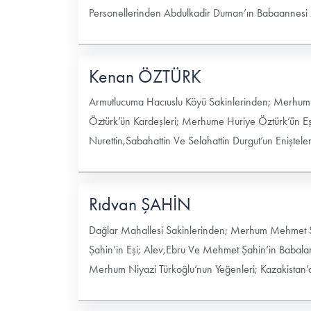
Personellerinden Abdulkadir Duman’ın Babaannesi 
Kenan ÖZTÜRK
Armutlucuma Hacıuslu Köyü Sakinlerinden; Merhum İ
Öztürk’ün Kardeşleri; Merhume Huriye Öztürk’ün E
Nurettin,Sabahattin Ve Selahattin Durgut’un Eniştel
Rıdvan ŞAHİN
Dağlar Mahallesi Sakinlerinden; Merhum Mehmet Şa
Şahin’in Eşi; Alev,Ebru Ve Mehmet Şahin’in Babal
Merhum Niyazi Türkoğlu’nun Yeğenleri; Kazakistan’