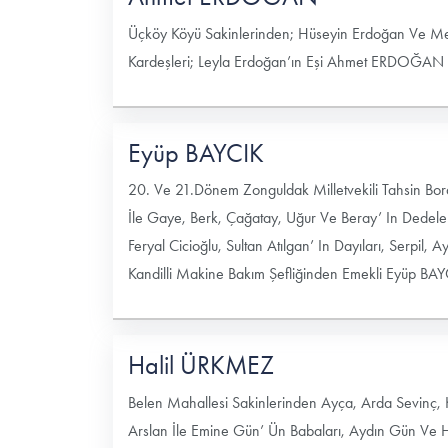
Üçköy Köyü Sakinlerinden; Hüseyin Erdoğan Ve Me
Kardeşleri; Leyla Erdoğan’ın Eşi Ahmet ERDOĞAN Ve
Eyüp BAYCIK
20. Ve 21.Dönem Zonguldak Milletvekili Tahsin Bor
İle Gaye, Berk, Çağatay, Uğur Ve Beray’ In Dedeler
Feryal Cicioğlu, Sultan Atılgan’ In Dayıları, Serpil,
Kandilli Makine Bakım Şefliğinden Emekli Eyüp BAYC
Halil ÜRKMEZ
Belen Mahallesi Sakinlerinden Ayça, Arda Sevinç, 
Arslan İle Emine Gün’ Ün Babaları, Aydın Gün Ve H