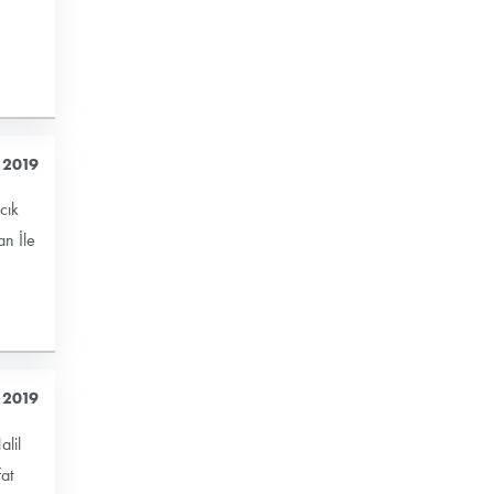
 2019
cık
an İle
 2019
lil
at