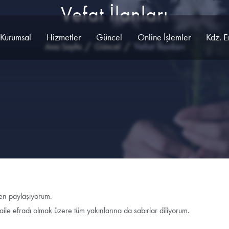
Vefat İlanları
Kurumsal
Hizmetler
Güncel
Online İşlemler
Kdz. E
Vefat İlanları
Ana Sayfa
Güncel
ten paylaşıyorum.
aile efradı olmak üzere tüm yakınlarına da sabırlar diliyorum.