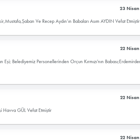
23 Nisan
kir,Mustafa,Şaban Ve Recep Aydın’ın Babaları Asım AYDIN Vefat Etmiştir
22 Nisan
ın Eşi; Belediyemiz Personellerinden Orçun Kırmızı’nın Babası;Erdemirde
22 Nisan
 Havva GÜL Vefat Etmiştir
22 Nisan