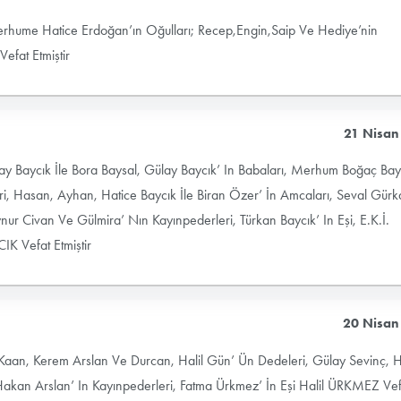
rhume Hatice Erdoğan’ın Oğulları; Recep,Engin,Saip Ve Hediye’nin
fat Etmiştir
21 Nisan
ay Baycık İle Bora Baysal, Gülay Baycık’ In Babaları, Merhum Boğaç Bay
i, Hasan, Ayhan, Hatice Baycık İle Biran Özer’ İn Amcaları, Seval Gürk
 Aynur Civan Ve Gülmira’ Nın Kayınpederleri, Türkan Baycık’ In Eşi, E.K.İ.
IK Vefat Etmiştir
20 Nisan
Kaan, Kerem Arslan Ve Durcan, Halil Gün’ Ün Dedeleri, Gülay Sevinç, Ha
akan Arslan’ In Kayınpederleri, Fatma Ürkmez’ İn Eşi Halil ÜRKMEZ Vef