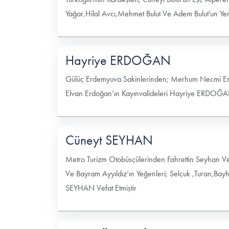
Yağar,Hilal Avcı,Mehmet Bulut Ve Adem Bulut’un Yen
Hayriye ERDOĞAN
Gülüç Erdemyuva Sakinlerinden; Merhum Necmi Erd
Elvan Erdoğan’ın Kayınvalideleri Hayriye ERDOĞAN
Cüneyt SEYHAN
Metro Turizm Otobüsçülerinden Fahrettin Seyhan Ve
Ve Bayram Ayyıldız’ın Yeğenleri; Selçuk ,Turan,Bay
SEYHAN Vefat Etmiştir