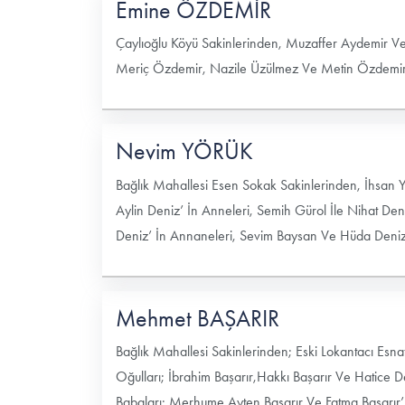
Emine ÖZDEMİR
Çaylıoğlu Köyü Sakinlerinden, Muzaffer Aydemir Ve 
Meriç Özdemir, Nazile Üzülmez Ve Metin Özdemir’ 
Nevim YÖRÜK
Bağlık Mahallesi Esen Sokak Sakinlerinden, İhsan Y
Aylin Deniz’ İn Anneleri, Semih Gürol İle Nihat D
Deniz’ İn Annaneleri, Sevim Baysan Ve Hüda Deniz
Mehmet BAŞARIR
Bağlık Mahallesi Sakinlerinden; Eski Lokantacı Es
Oğulları; İbrahim Başarır,Hakkı Başarır Ve Hatice 
Babaları; Merhume Ayten Başarır Ve Fatma Başarır’