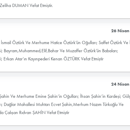
Zeliha DUMAN Vefat Etmiştir.
26 Nisan
smail Öztürk Ve Merhume Hatice Öztürk’ün Oğulları; Saffet Öztürk Ve 
şi; Bayram,Muhammed,Elif,Bahar Ve Muzaffer Öztürk’ün Babaları;
eri; Erkan Atar’ın Kayınpederi Kenan ÖZTÜRK Vefat Etmiştir
24 Nisan
hin Ve Merhume Emine Şahin’in Oğulları; İhsan Şahin’in Kardeşi; Gül
arı; Dağlar Mahallesi Muhtarı Ecvet Şahin,Merhum Nazım Türkoğlu Ve
da Çalışan Rıdvan ŞAHİN Vefat Etmiştir