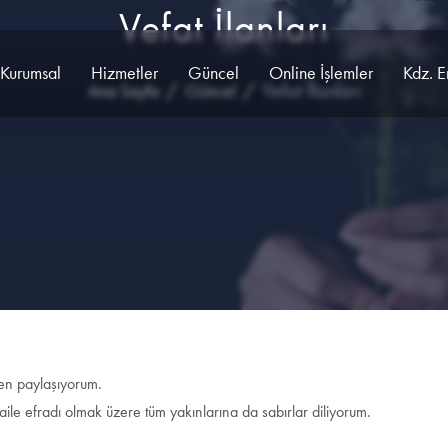
Vefat İlanları
Kurumsal
Hizmetler
Güncel
Online İşlemler
Kdz. E
Vefat İlanları
Ana Sayfa
Güncel
ten paylaşıyorum.
aile efradı olmak üzere tüm yakınlarına da sabırlar diliyorum.