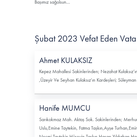
Başımız sağolsun...
Şubat 2023 Vefat Eden Vata
Ahmet KULAKSIZ
Kepez Mahallesi Sakinlerinden; Nezahat Kulaksız’ın
,Üzeyir Ve Seyhan Kulaksız’ın Kardeşleri; Süleyman
Hanife MUMCU
Sarıkokmaz Mah. Aktaş Sok. Sakinlerinden; Mer
Uslu,Emine Taytekin, Fatma Taşkın,Ayşe Turhan,Emi
Necmi Taytekin,Hüseyin Taşkın,Hasan Yıldızhan,Ha