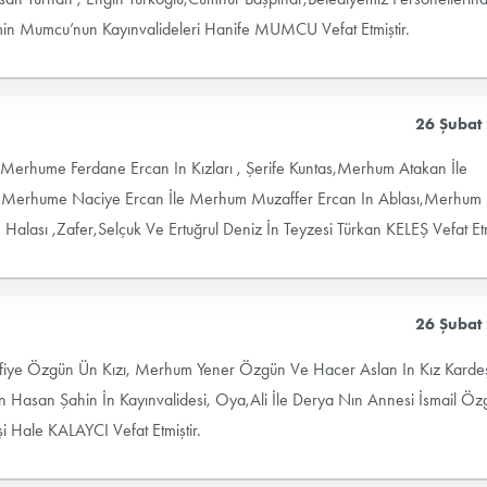
Mumcu’nun Kayınvalideleri Hanife MUMCU Vefat Etmiştir.
26 Şubat
Merhume Ferdane Ercan In Kızları , Şerife Kuntas,Merhum Atakan İle
n ,Merhume Naciye Ercan İle Merhum Muzaffer Ercan In Ablası,Merhum
n Halası ,Zafer,Selçuk Ve Ertuğrul Deniz İn Teyzesi Türkan KELEŞ Vefat Etm
26 Şubat
fiye Özgün Ün Kızı, Merhum Yener Özgün Ve Hacer Aslan In Kız Kardeş
n Hasan Şahin İn Kayınvalidesi, Oya,Ali İle Derya Nın Annesi İsmail Öz
i Hale KALAYCI Vefat Etmiştir.