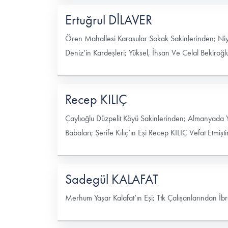
Ertuğrul DİLAVER
Ören Mahallesi Karasular Sokak Sakinlerinden; Niya
Deniz’in Kardeşleri; Yüksel, İhsan Ve Celal Bekiroğl
Recep KILIÇ
Çaylıoğlu Düzpelit Köyü Sakinlerinden; Almanyad
Babaları; Şerife Kılıç’ın Eşi Recep KILIÇ Vefat Etmiştir
Sadegül KALAFAT
Merhum Yaşar Kalafat’ın Eşi; Ttk Çalışanlarından İb