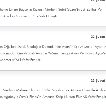
ume Emine Baycık’ın Kızları ; Merhum Sabri Gezer’in Eşi; Zeliha Ve
n Ablaları Kadriye GEZER Vefat Etmiştir.
22 Şubat
ın Oğulları; Durdu Uludağ’ın Damadı; Nur Ayan’ın Eşi; Muzaffer Ayan, 
Ekonomadan Emekli Salih Ayan’ın Yeğeni; Cengiz Ayan Ve Havva Ayan’ı
Mehmet AYAN Vefat Etmiştir.
22 Şubat
dan ; Merhum Mehmet Elmas’ın Oğlu; Nagihan Ve Atakan Elmas İle Aslıha
as’ın Ağabeyi ; Özgür Elmas’ın Amcası; Katip Nurkan ELMAS Vefat Etmiştir