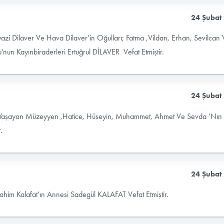
24 Şubat
zi Dilaver Ve Hava Dilaver’in Oğulları; Fatma ,Vildan, Erhan, Sevilcan
u’nun Kayınbiraderleri Ertuğrul DİLAVER Vefat Etmiştir.
24 Şubat
a Yaşayan Müzeyyen ,Hatice, Hüseyin, Muhammet, Ahmet Ve Sevda ‘Nın
.
24 Şubat
rahim Kalafat’ın Annesi Sadegül KALAFAT Vefat Etmiştir.