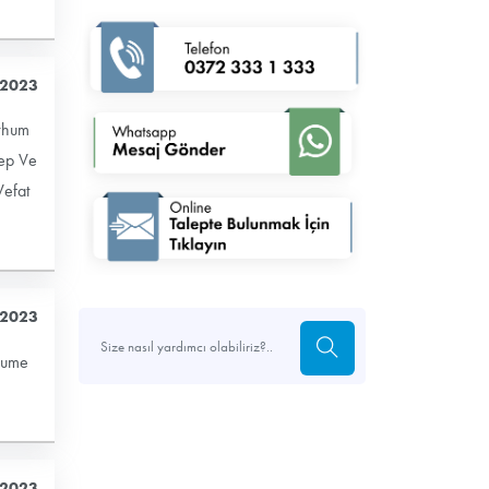
 2023
erhum
çep Ve
Vefat
 2023
hume
 2023