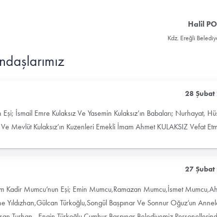
Halil P
Kdz. Ereğli Beledi
ndaşlarımız
28 Şubat
 Eşi; İsmail Emre Kulaksız Ve Yasemin Kulaksız’ın Babaları; Nurhayat, Hü
 Ve Mevlüt Kulaksız’ın Kuzenleri Emekli İmam Ahmet KULAKSIZ Vefat Etmiş
27 Şubat
hum Kadir Mumcu’nun Eşi; Emin Mumcu,Ramazan Mumcu,İsmet Mumcu,A
ne Yıldızhan,Gülcan Türkoğlu,Songül Başpınar Ve Sonnur Oğuz’un Annele
san Turhan , Engin Türkoğlu,Cumhur Başpınar,Belediyemiz Personellerin