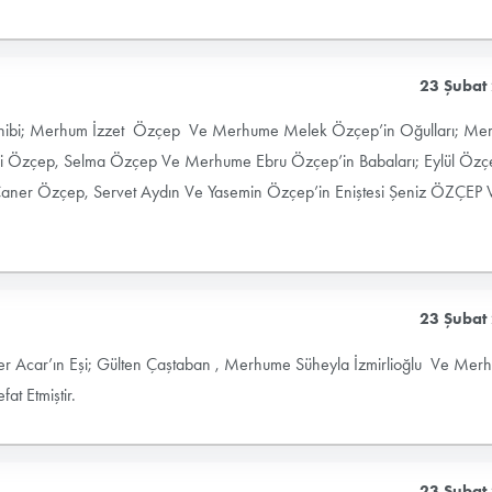
23 Şubat
 Sahibi; Merhum İzzet Özçep Ve Merhume Melek Özçep’in Oğulları; M
utsi Özçep, Selma Özçep Ve Merhume Ebru Özçep’in Babaları; Eylül Öz
Caner Özçep, Servet Aydın Ve Yasemin Özçep’in Eniştesi Şeniz ÖZÇEP 
23 Şubat
r Acar’ın Eşi; Gülten Çaştaban , Merhume Süheyla İzmirlioğlu Ve Mer
t Etmiştir.
23 Şubat