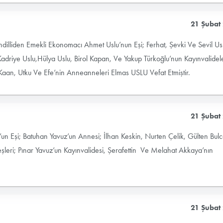
21 Şubat
illiden Emekli Ekonomacı Ahmet Uslu’nun Eşi; Ferhat, Şevki Ve Sevil Usl
riye Uslu,Hülya Uslu, Birol Kapan, Ve Yakup Türkoğlu’nun Kayınvalidele
aan, Utku Ve Efe’nin Anneanneleri Elmas USLU Vefat Etmiştir.
21 Şubat
n Eşi; Batuhan Yavuz’un Annesi; İlhan Keskin, Nurten Çelik, Gülten Bulc
eşleri; Pınar Yavuz’un Kayınvalidesi, Şerafettin Ve Melahat Akkaya’nın
21 Şubat