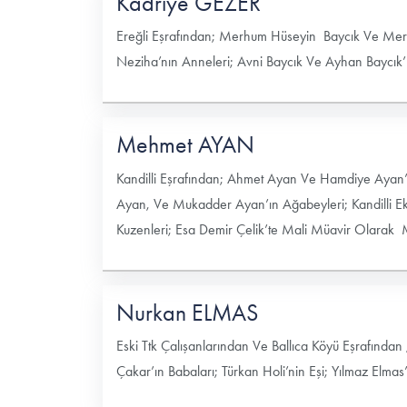
Kadriye GEZER
Ereğli Eşrafından; Merhum Hüseyin Baycık Ve Merh
Neziha’nın Anneleri; Avni Baycık Ve Ayhan Baycık’ı
Mehmet AYAN
Kandilli Eşrafından; Ahmet Ayan Ve Hamdiye Ayan’
Ayan, Ve Mukadder Ayan’ın Ağabeyleri; Kandilli 
Kuzenleri; Esa Demir Çelik’te Mali Müavir Olarak 
Nurkan ELMAS
Eski Ttk Çalışanlarından Ve Ballıca Köyü Eşrafın
Çakar’ın Babaları; Türkan Holi’nin Eşi; Yılmaz Elm